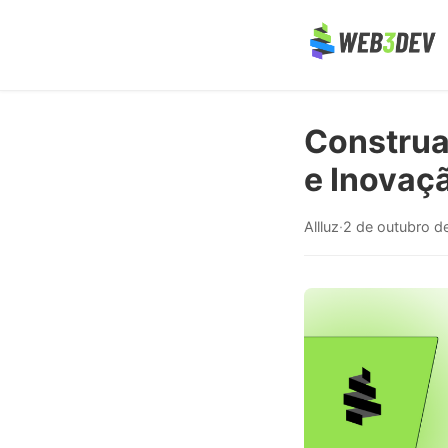
Construa
e Inovaç
Allluz
·
2 de outubro d