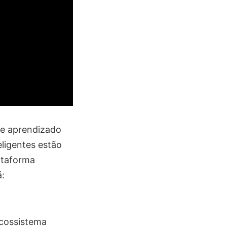
 de aprendizado
ligentes estão
ataforma
á:
ecossistema