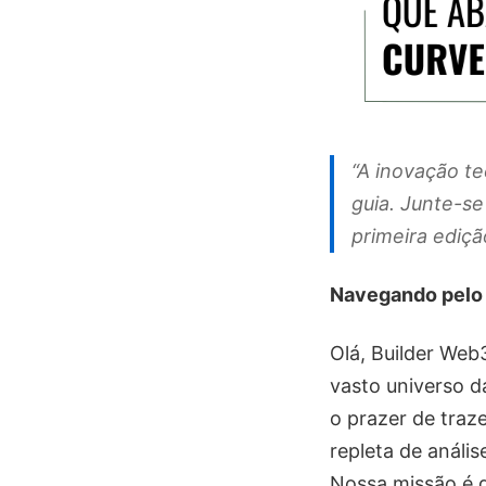
“A inovação t
guia. Junte-s
primeira ediç
Navegando pelo
Olá, Builder We
vasto universo 
o prazer de traz
repleta de análi
Nossa missão é 