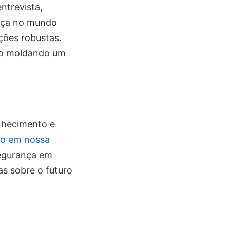
ntrevista,
ança no mundo
ções robustas.
tão moldando um
onhecimento e
são em nossa
segurança em
as sobre o futuro