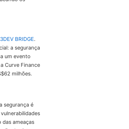
EB3DEV BRIDGE
.
ial: a segurança
ça um evento
na Curve Finance
S$62 milhões.
a segurança é
 vulnerabilidades
o das ameaças