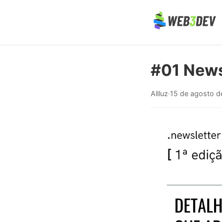
#01 News
Allluz
·
15 de agosto d