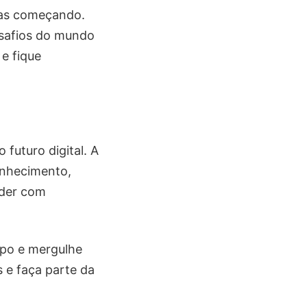
nas começando.
esafios do mundo
e fique
futuro digital. A
onhecimento,
nder com
po e mergulhe
s e faça parte da