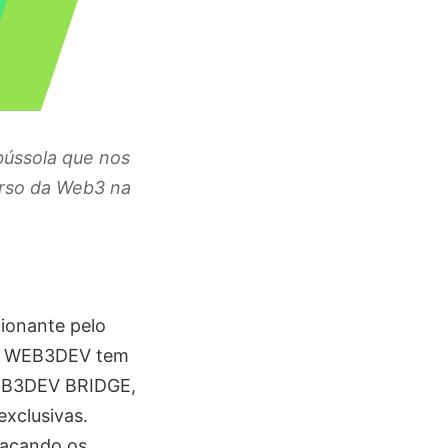
bússola que nos
rso da Web3 na
ionante pelo
 da WEB3DEV tem
 WEB3DEV BRIDGE,
exclusivas.
tacando os