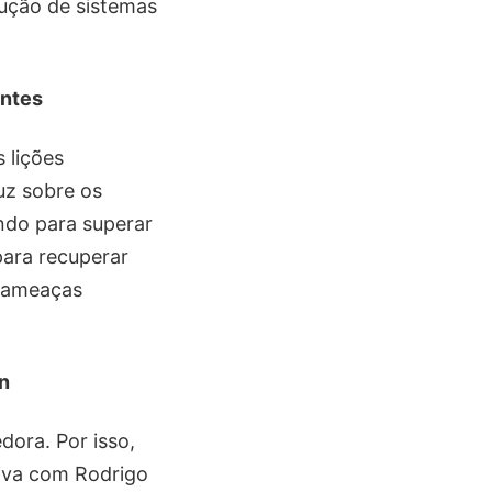
rução de sistemas
entes
 lições
uz sobre os
do para superar
para recuperar
a ameaças
n
ora. Por isso,
siva com Rodrigo