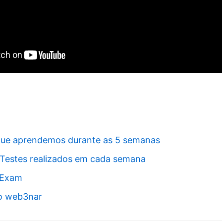
que aprendemos durante as 5 semanas
Testes realizados em cada semana
r Exam
 o web3nar