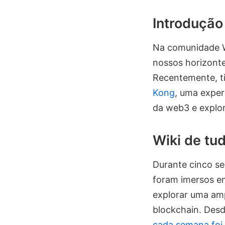
Introdução
Na comunidade 
nossos horizont
Recentemente, ti
Kong
, uma exper
da web3 e explor
Wiki de tu
Durante cinco s
foram imersos e
explorar uma amp
blockchain. Desd
cada semana foi 