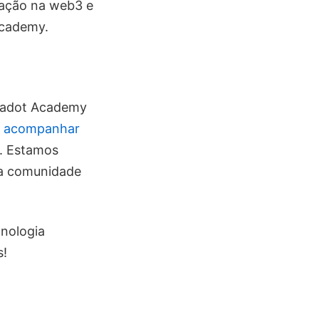
vação na web3 e
Academy.
lkadot Academy
m
acompanhar
). Estamos
na comunidade
cnologia
s!