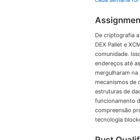
Assignment
De criptografia 
DEX Pallet e XCM
comunidade. Isso
endereços até as
mergulharam na 
mecanismos de d
estruturas de da
funcionamento da
compreensão prof
tecnologia block
Rust Quali