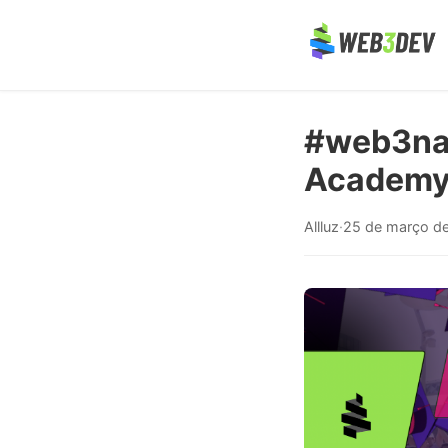
#web3nar
Academy
Allluz
·
25 de março d