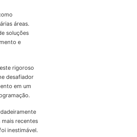
 como
rias áreas.
de soluções
imento e
este rigoroso
me desafiador
imento em um
rogramação.
erdadeiramente
s mais recentes
oi inestimável.