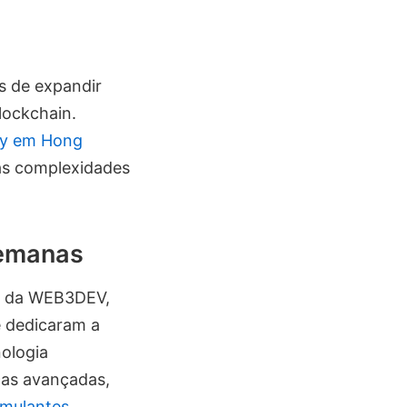
 de expandir
lockchain.
my em Hong
as complexidades
semanas
es da WEB3DEV,
e dedicaram a
ologia
cas avançadas,
imulantes
.