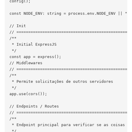
config();

const NODE_ENV: string = process.env.NODE_ENV || "de
// Init

// =================================================
/**

 * Initial ExpressJS

 */

const app = express();

// Middlewares

// =================================================
/**

 * Permite solicitações de outros servidores

 */

app.use(cors());

// Endpoints / Routes

// =================================================
/**

 * Endpoint principal para verificar se as coisas es
 */
