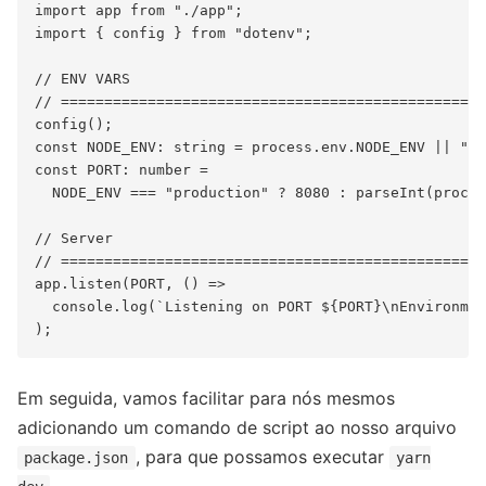
import app from "./app";

import { config } from "dotenv";

// ENV VARS

// =================================================
config();

const NODE_ENV: string = process.env.NODE_ENV || "de
const PORT: number =

  NODE_ENV === "production" ? 8080 : parseInt(proces
// Server

// =================================================
app.listen(PORT, () =>

  console.log(`Listening on PORT ${PORT}\nEnvironmen
Em seguida, vamos facilitar para nós mesmos
adicionando um comando de script ao nosso arquivo
, para que possamos executar
package.json
yarn