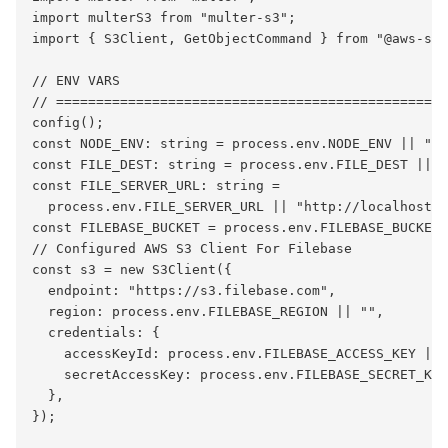
import multerS3 from "multer-s3";

import { S3Client, GetObjectCommand } from "@aws-sdk
// ENV VARS

// =================================================
config();

const NODE_ENV: string = process.env.NODE_ENV || "de
const FILE_DEST: string = process.env.FILE_DEST || "
const FILE_SERVER_URL: string =

  process.env.FILE_SERVER_URL || "http://localhost:5
const FILEBASE_BUCKET = process.env.FILEBASE_BUCKET 
// Configured AWS S3 Client For Filebase

const s3 = new S3Client({

  endpoint: "https://s3.filebase.com",

  region: process.env.FILEBASE_REGION || "",

  credentials: {

    accessKeyId: process.env.FILEBASE_ACCESS_KEY || 
    secretAccessKey: process.env.FILEBASE_SECRET_KEY
  },

});
