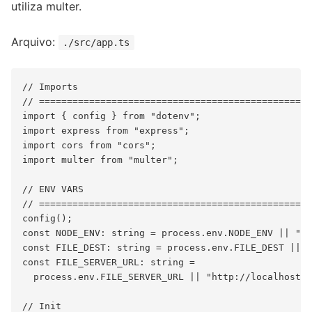
utiliza multer.
Arquivo:
./src/app.ts
// Imports

// =================================================
import { config } from "dotenv";

import express from "express";

import cors from "cors";

import multer from "multer";

// ENV VARS

// =================================================
config();

const NODE_ENV: string = process.env.NODE_ENV || "de
const FILE_DEST: string = process.env.FILE_DEST || "
const FILE_SERVER_URL: string =

  process.env.FILE_SERVER_URL || "http://localhost:5
// Init
