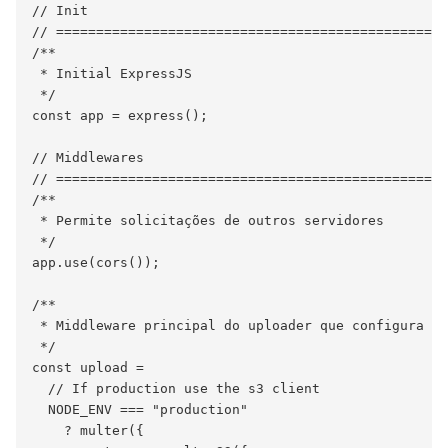
// Init

// =================================================
/**

 * Initial ExpressJS

 */

const app = express();

// Middlewares

// =================================================
/**

 * Permite solicitações de outros servidores

 */

app.use(cors());

/**

 * Middleware principal do uploader que configura o 
 */

const upload =

  // If production use the s3 client

  NODE_ENV === "production"

    ? multer({
