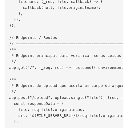
    filename: (_req, file, callback) => {

      callback(null, file.originalname);

    },

  }),

});

// Endpoints / Routes

// =================================================
/**

 * Endpoint principal para verificar se as coisas es
 */

app.get("/", (_req, res) => res.send({ environment: 
/**

 * Endpoint de upload que aceita um campo de arquivo
 */

app.post("/upload", upload.single("file"), (req, res
  const responseData = {

    file: req.file?.originalname,

    url: `${FILE_SERVER_URL}/${req.file?.originalnam
  };
