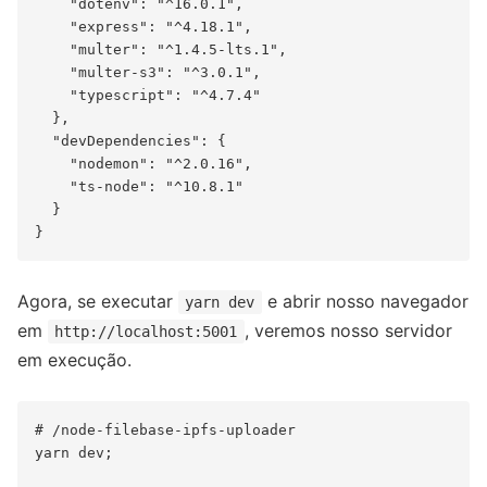
    "dotenv": "^16.0.1",

    "express": "^4.18.1",

    "multer": "^1.4.5-lts.1",

    "multer-s3": "^3.0.1",

    "typescript": "^4.7.4"

  },

  "devDependencies": {

    "nodemon": "^2.0.16",

    "ts-node": "^10.8.1"

  }

Agora, se executar
e abrir nosso navegador
yarn dev
em
, veremos nosso servidor
http://localhost:5001
em execução.
# /node-filebase-ipfs-uploader

yarn dev;
