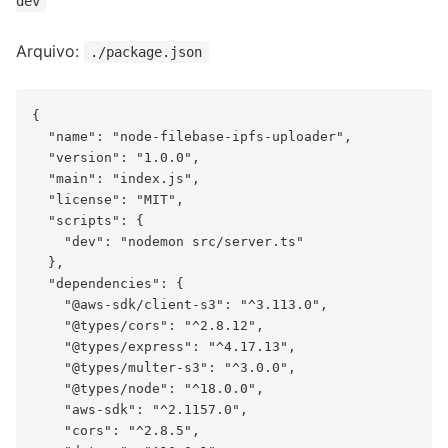
dev
Arquivo:
./package.json
{

  "name": "node-filebase-ipfs-uploader",

  "version": "1.0.0",

  "main": "index.js",

  "license": "MIT",

  "scripts": {

    "dev": "nodemon src/server.ts"

  },

  "dependencies": {

    "@aws-sdk/client-s3": "^3.113.0",

    "@types/cors": "^2.8.12",

    "@types/express": "^4.17.13",

    "@types/multer-s3": "^3.0.0",

    "@types/node": "^18.0.0",

    "aws-sdk": "^2.1157.0",

    "cors": "^2.8.5",
