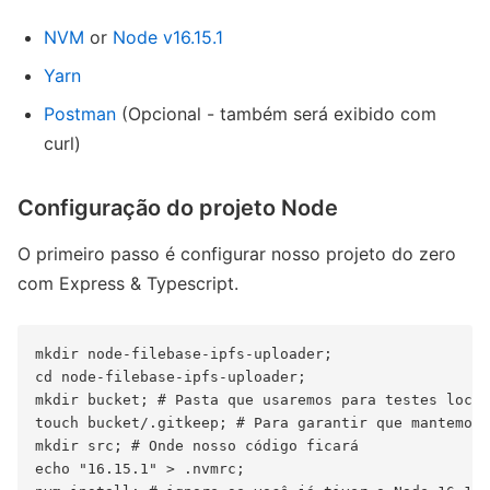
NVM
or
Node v16.15.1
Yarn
Postman
(Opcional - também será exibido com
curl)
Configuração do projeto Node
O primeiro passo é configurar nosso projeto do zero
com Express & Typescript.
mkdir node-filebase-ipfs-uploader;

cd node-filebase-ipfs-uploader;

mkdir bucket; # Pasta que usaremos para testes locai
touch bucket/.gitkeep; # Para garantir que mantemos 
mkdir src; # Onde nosso código ficará

echo "16.15.1" > .nvmrc;
