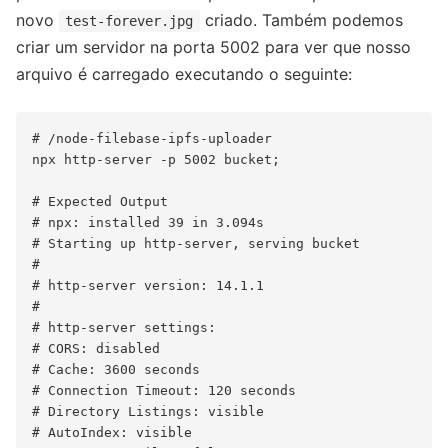
novo
criado. Também podemos
test-forever.jpg
criar um servidor na porta 5002 para ver que nosso
arquivo é carregado executando o seguinte:
# /node-filebase-ipfs-uploader

npx http-server -p 5002 bucket;

# Expected Output

# npx: installed 39 in 3.094s

# Starting up http-server, serving bucket

# 

# http-server version: 14.1.1

# 

# http-server settings: 

# CORS: disabled

# Cache: 3600 seconds

# Connection Timeout: 120 seconds

# Directory Listings: visible

# AutoIndex: visible
