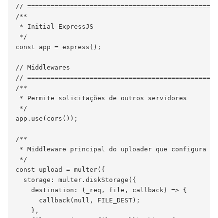
// =================================================
/**

 * Initial ExpressJS

 */

const app = express();

// Middlewares

// =================================================
/**

 * Permite solicitações de outros servidores

 */

app.use(cors());

/**

 * Middleware principal do uploader que configura o 
 */

const upload = multer({

  storage: multer.diskStorage({

    destination: (_req, file, callback) => {

      callback(null, FILE_DEST);

    },
