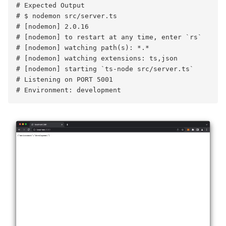
# Expected Output

# $ nodemon src/server.ts

# [nodemon] 2.0.16

# [nodemon] to restart at any time, enter `rs`

# [nodemon] watching path(s): *.*

# [nodemon] watching extensions: ts,json

# [nodemon] starting `ts-node src/server.ts`

# Listening on PORT 5001
