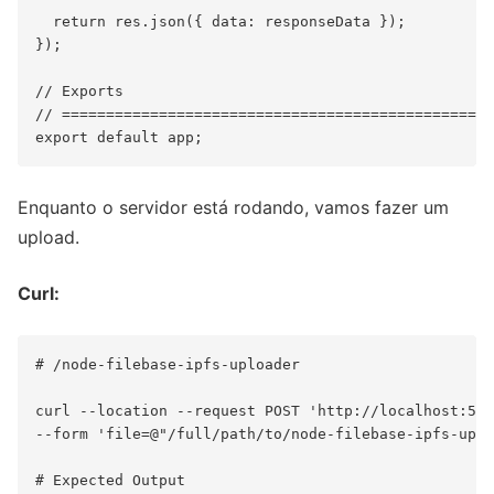
  return res.json({ data: responseData });

});

// Exports

// =================================================
Enquanto o servidor está rodando, vamos fazer um
upload.
Curl:
# /node-filebase-ipfs-uploader

curl --location --request POST 'http://localhost:500
--form 'file=@"/full/path/to/node-filebase-ipfs-uplo
# Expected Output
