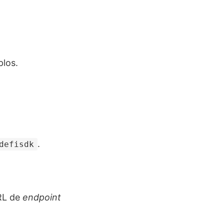
los.
.
defisdk
URL de
endpoint