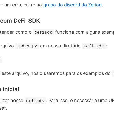
r um erro, entre no
grupo do discord da Zerion
.
 com DeFi-SDK
ntender como o
funciona com alguns exemp
defisdk
arquivo
em nosso diretório
:
index.py
defi-sdk
y
 este arquivo, nós o usaremos para os exemplos do
inicial
alizar nosso
. Para isso, é necessária uma 
defisdk
Net
.