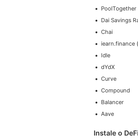
PoolTogether
Dai Savings R
Chai
iearn.finance 
Idle
dYdX
Curve
Compound
Balancer
Aave
Instale o De