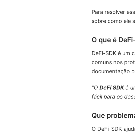
Para resolver es
sobre como ele s
O que é DeF
DeFi-SDK é um co
comuns nos pro
documentação ofi
“O
DeFi SDK
é um
fácil para os de
Que problema
O DeFi-SDK ajuda