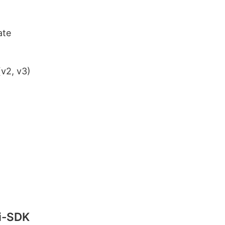
ate
(v2, v3)
Fi-SDK