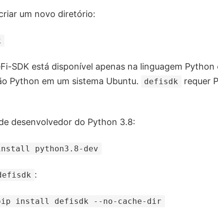
criar um novo diretório:
k
Fi-SDK está disponível apenas na linguagem Python 
ão Python em um sistema Ubuntu.
requer P
defisdk
 de desenvolvedor do Python 3.8:
install python3.8-dev
:
defisdk
pip install defisdk --no-cache-dir