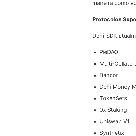
maneira como vo
Protocolos Supo
DeFi-SDK atualm
PieDAO
Multi-Collater
Bancor
DeFi Money M
TokenSets
0x Staking
Uniswap V1
Synthetix