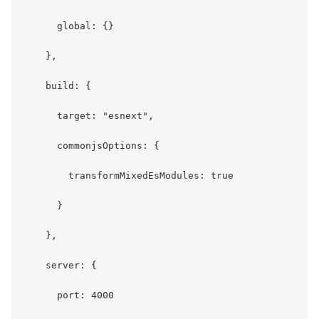
      global: {}

    },

    build: {

      target: "esnext",

      commonjsOptions: {

        transformMixedEsModules: true

      }

    },

    server: {

      port: 4000
