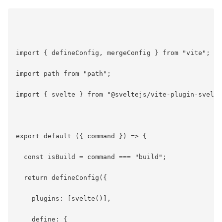
import { defineConfig, mergeConfig } from "vite";

import path from "path";

import { svelte } from "@sveltejs/vite-plugin-svelte
export default ({ command }) => {

  const isBuild = command === "build";

  return defineConfig({

    plugins: [svelte()],

    define: {
