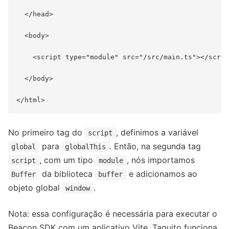
  </head>

  <body>

    <script type="module" src="/src/main.ts"></scrip
  </body>

No primeiro tag do
, definimos a variável
script
para
. Então, na segunda tag
global
globalThis
, com um tipo
, nós importamos
script
module
da biblioteca
e adicionamos ao
Buffer
buffer
objeto global
.
window
Nota: essa configuração é necessária para executar o
Beacon SDK com um aplicativo Vite. Taquito funciona