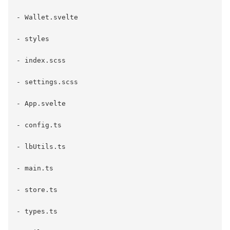
- Wallet.svelte

- styles

- index.scss

- settings.scss

- App.svelte

- config.ts

- lbUtils.ts

- main.ts

- store.ts

- types.ts
