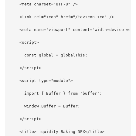
    <meta charset="UTF-8" />

    <link rel="icon" href="/favicon.ico" />

    <meta name="viewport" content="width=device-widt
    <script>

      const global = globalThis;

    </script>

    <script type="module">

      import { Buffer } from "buffer";

      window.Buffer = Buffer;

    </script>

    <title>Liquidity Baking DEX</title>
