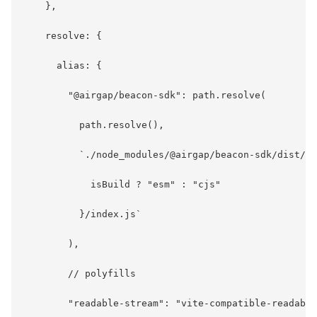
    },

    resolve: {

      alias: {

        "@airgap/beacon-sdk": path.resolve(

          path.resolve(),

          `./node_modules/@airgap/beacon-sdk/dist/${

            isBuild ? "esm" : "cjs"

          }/index.js`

        ),

        // polyfills

        "readable-stream": "vite-compatible-readable