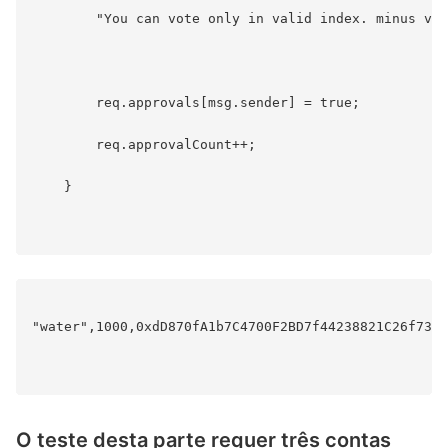
        "You can vote only in valid index. minus val
        req.approvals[msg.sender] = true;

        req.approvalCount++;

    }

"water",1000,0xdD870fA1b7C4700F2BD7f44238821C26f7392
O teste desta parte requer três contas