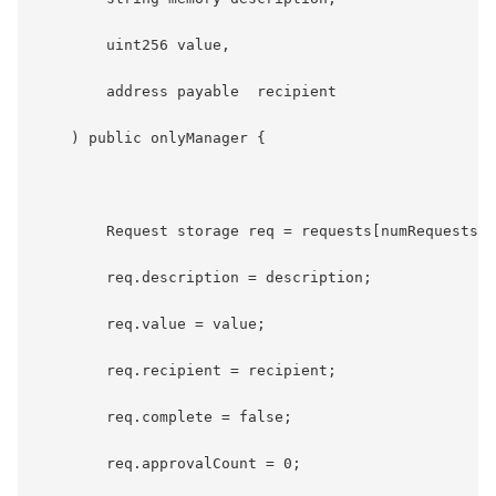
        uint256 value,

        address payable  recipient

    ) public onlyManager {

        Request storage req = requests[numRequests++
        req.description = description;

        req.value = value;

        req.recipient = recipient;

        req.complete = false;

        req.approvalCount = 0;
