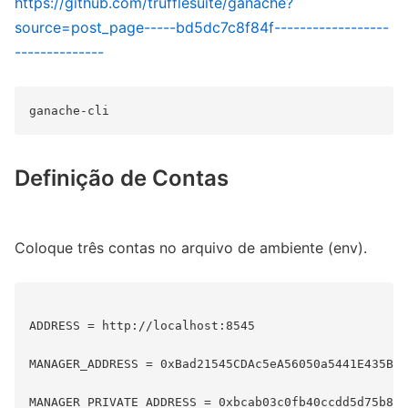
https://github.com/trufflesuite/ganache?
source=post_page-----bd5dc7c8f84f------------------
--------------
Definição de Contas
Coloque três contas no arquivo de ambiente (env).
ADDRESS = http://localhost:8545

MANAGER_ADDRESS = 0xBad21545CDAc5eA56050a5441E435B24
MANAGER_PRIVATE_ADDRESS = 0xbcab03c0fb40ccdd5d75b802