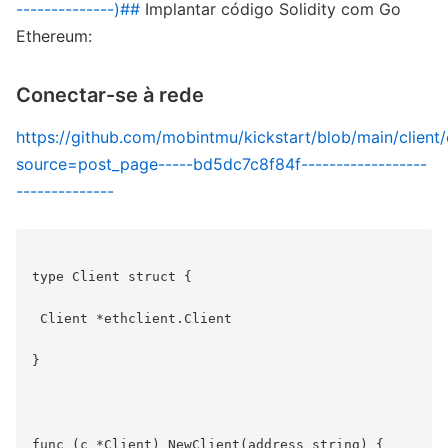
--------------)##
Implantar código Solidity com Go
Ethereum:
Conectar-se à rede
https://github.com/mobintmu/kickstart/blob/main/client/
source=post_page-----bd5dc7c8f84f------------------
--------------
type Client struct {

 Client *ethclient.Client

}

func (c *Client) NewClient(address string) {
