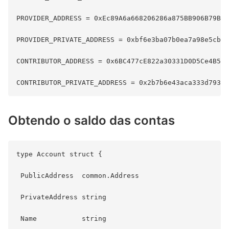
PROVIDER_ADDRESS = 0xEc89A6a668206286a875BB906B79BbB
PROVIDER_PRIVATE_ADDRESS = 0xbf6e3ba07b0ea7a98e5cbd0
CONTRIBUTOR_ADDRESS = 0x6BC477cE822a30331D0D5Ce4B5Ce
Obtendo o saldo das contas
type Account struct {

 PublicAddress  common.Address

 PrivateAddress string

 Name           string
