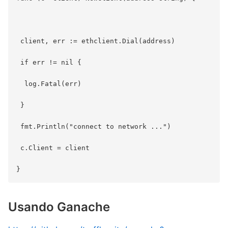
 client, err := ethclient.Dial(address)

 if err != nil {

  log.Fatal(err)

 }

 fmt.Println("connect to network ...")

 c.Client = client

Usando Ganache