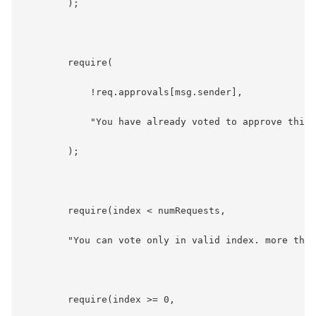
        );

        require(

            !req.approvals[msg.sender],

            "You have already voted to approve this 
        );

        require(index < numRequests,

        "You can vote only in valid index. more than
        require(index >= 0,
