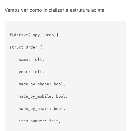
Vamos ver como inicializar a estrutura acima:
#[derive(Copy, Drop)]

struct Order {

    name: felt,

    year: felt,

    made_by_phone: bool,

    made_by_mobile: bool,

    made_by_email: bool,

    item_number: felt,
