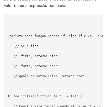
valor de uma expressão booleana.
Complete essa função usando if, else if e /ou  bloco
    // Se é fizz,

   // 'fizz', retorne 'foo'

   // 'fuzz', retorne 'bar'

   // qualquer outra coisa, retorne 'baz'

fn foo_if_fizz(fizzish: felt) -> felt {

   // Conclua esta função usando if, else if / ou bl