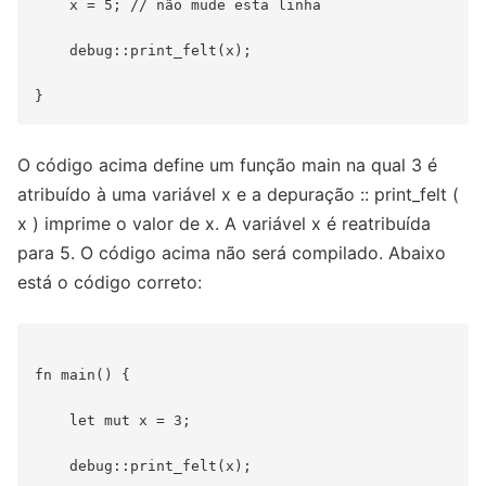
    x = 5; // não mude esta linha

    debug::print_felt(x);

O código acima define um função main na qual 3 é
atribuído à uma variável x e a depuração :: print_felt (
x ) imprime o valor de x. A variável x é reatribuída
para 5. O código acima não será compilado. Abaixo
está o código correto:
fn main() {

    let mut x = 3;

    debug::print_felt(x);
