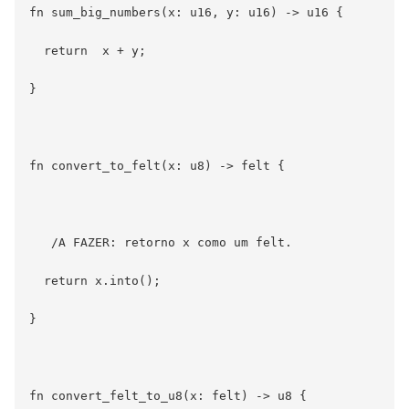
fn sum_big_numbers(x: u16, y: u16) -> u16 {

  return  x + y;

}

fn convert_to_felt(x: u8) -> felt {

   /A FAZER: retorno x como um felt.

  return x.into();

}

fn convert_felt_to_u8(x: felt) -> u8 {
