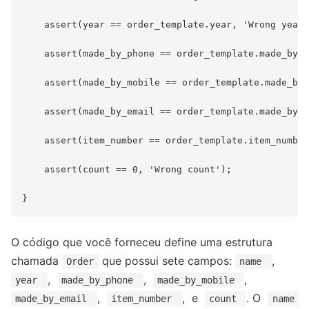
    assert(year == order_template.year, 'Wrong year'
    assert(made_by_phone == order_template.made_by_p
    assert(made_by_mobile == order_template.made_by_
    assert(made_by_email == order_template.made_by_e
    assert(item_number == order_template.item_number
    assert(count == 0, 'Wrong count');

O código que você forneceu define uma estrutura
chamada
que possui sete campos:
,
Order
name
,
,
,
year
made_by_phone
made_by_mobile
,
, e
. O
made_by_email
item_number
count
name