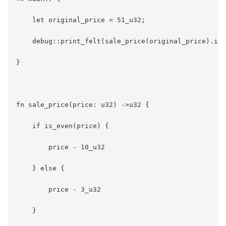
    let original_price = 51_u32;

    debug::print_felt(sale_price(original_price).int
}

fn sale_price(price: u32) ->u32 {

    if is_even(price) {

        price - 10_u32

    } else {

        price - 3_u32

    }
