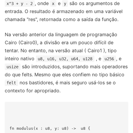
, onde
e
são os argumentos de
x^3 + y - 2
x
y
entrada. O resultado é armazenado em uma variável
chamada "res", retornada como a saída da função.
Na versão anterior da linguagem de programação
Cairo (Cairo0), a divisão era um pouco difícil de
tentar. No entanto, na versão atual ( Cairo1 ), tipo
inteiro nativo
, e
, e
u8, u16, u32, u64, u128
u256
são introduzidos, suportando mais operadores
usize
do que felts. Mesmo que eles confiem no tipo básico
nos bastidores, é mais seguro usá-los se o
felt
contexto for apropriado.
fn modulus(x : u8, y: u8) ->  u8 {
