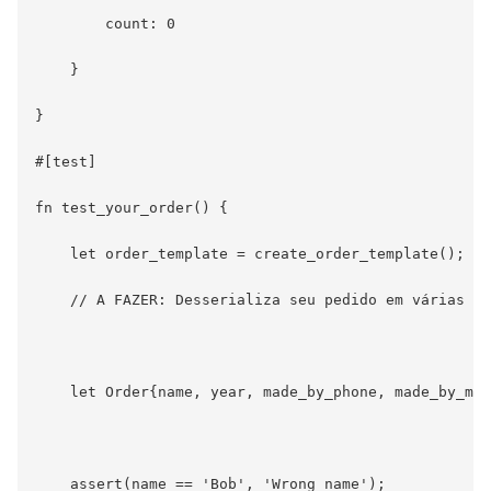
        count: 0

    }

}

#[test]

fn test_your_order() {

    let order_template = create_order_template();

    // A FAZER: Desserializa seu pedido em várias va
    let Order{name, year, made_by_phone, made_by_mob
    assert(name == 'Bob', 'Wrong name');
