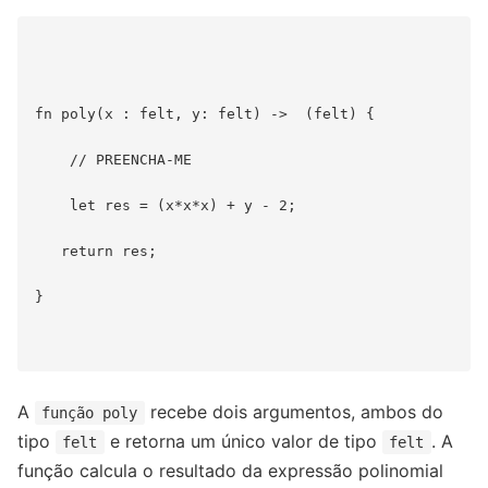
fn poly(x : felt, y: felt) ->  (felt) {

    // PREENCHA-ME

    let res = (x*x*x) + y - 2;

   return res;   

}

A
recebe dois argumentos, ambos do
função poly
tipo
e retorna um único valor de tipo
. A
felt
felt
função calcula o resultado da expressão polinomial