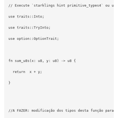
// Execute `starklings hint primitive_types4` ou use
use traits::Into;

use traits::TryInto;

use option::OptionTrait;

fn sum_u8s(x: u8, y: u8) -> u8 {

  return  x + y;

}

//A FAZER: modificação dos tipos desta função para e