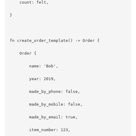
    count: felt,

}

fn create_order_template() -> Order {

    Order {

        name: 'Bob',

        year: 2019,

        made_by_phone: false,

        made_by_mobile: false,

        made_by_email: true,

        item_number: 123,
