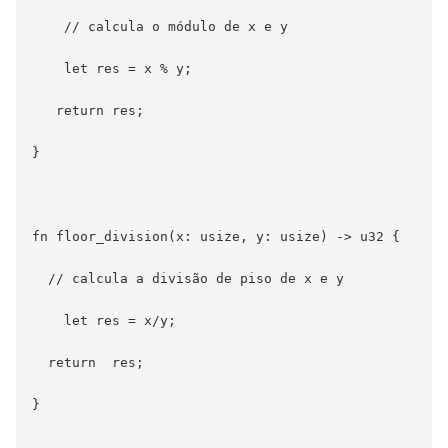
    // calcula o módulo de x e y

    let res = x % y;

   return res;

}

fn floor_division(x: usize, y: usize) -> u32 {

  // calcula a divisão de piso de x e y

    let res = x/y;

  return  res;

}
