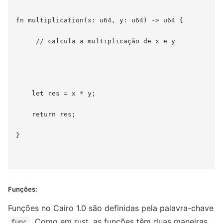
fn multiplication(x: u64, y: u64) -> u64 {

     // calcula a multiplicação de x e y

    let res = x * y;

    return res;

}

Funções:
Funções no Cairo 1.0 são definidas pela palavra-chave
. Como em rust, as funções têm duas maneiras
func