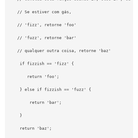
   // Se estiver com gás,

   // 'fizz', retorne 'foo'

   // 'fuzz', retorne 'bar'

   // qualquer outra coisa, retorne 'baz'

    if fizzish == 'fizz' {

       return 'foo';

    } else if fizzish == 'fuzz' {

        return 'bar';

    }

    return 'baz';
