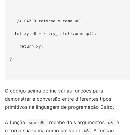
   /A FAZER retorno x como u8.

  let xy:u8 = x.try_into().unwrap();

    return xy;

}

O código acima define várias funções para
demonstrar a conversão entre diferentes tipos
primitivos na linguagem de programação Cairo.
A função
recebe dois argumentos
e
sum_u8s
u8
retorna sua soma como um valor
. A função
u8