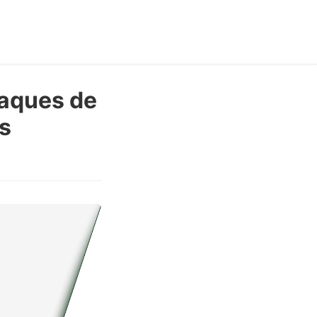
taques de
s