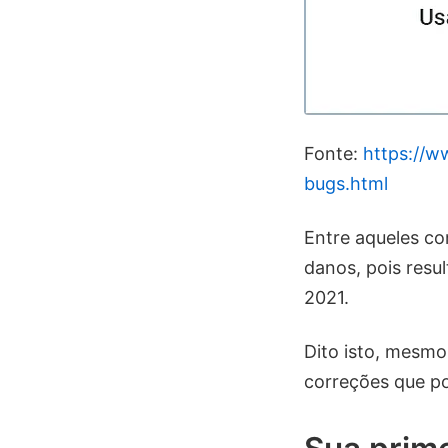
Fonte:
https://w
bugs.html
Entre aqueles co
danos, pois resu
2021.
Dito isto, mesm
correções que po