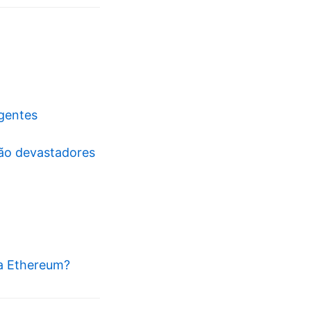
igentes
tão devastadores
 a Ethereum?