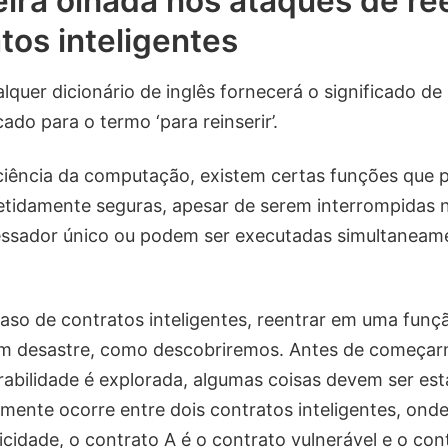
ira olhada nos ataques de re
tos inteligentes
lquer dicionário de inglês fornecerá o significado de
cado para o termo ‘para reinserir’.
ciência da computação, existem certas funções que 
etidamente seguras, apesar de serem interrompidas 
essador único ou podem ser executadas simultaneam
aso de contratos inteligentes, reentrar em uma fun
um desastre, como descobriremos. Antes de começar
abilidade é explorada, algumas coisas devem ser est
lmente ocorre entre dois contratos inteligentes, ond
icidade, o contrato A é o contrato vulnerável e o con