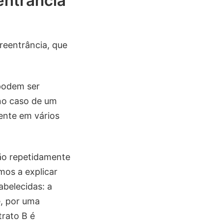
entrância
 reentrância, que
podem ser
no caso de um
ente em vários
ção repetidamente
mos a explicar
abelecidas: a
e, por uma
trato B é