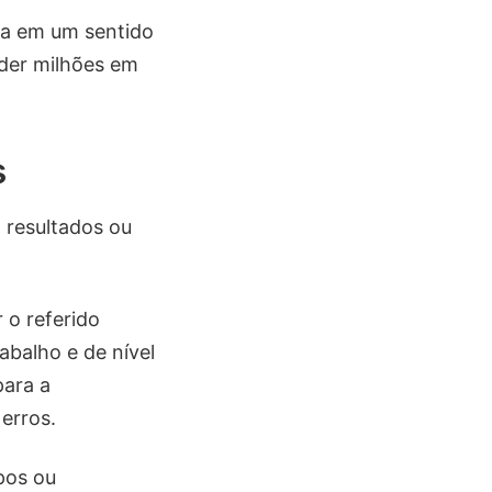
da em um sentido
rder milhões em
s
 resultados ou
 o referido
abalho e de nível
para a
 erros.
pos ou