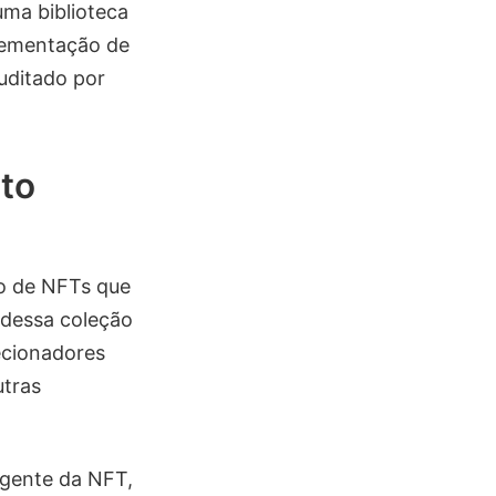
uma biblioteca
plementação de
uditado por
ato
o de NFTs que
 dessa coleção
ecionadores
utras
igente da NFT,