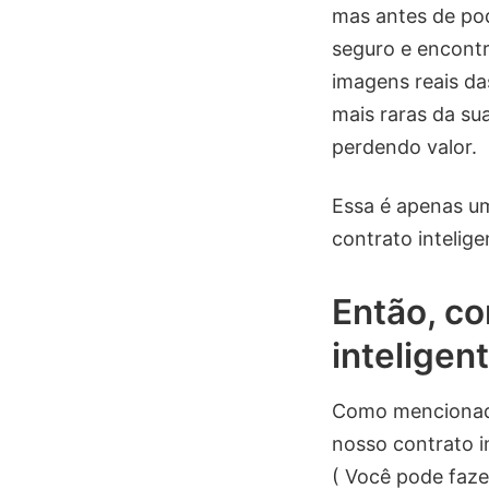
mas antes de pod
seguro e encont
imagens reais da
mais raras da su
perdendo valor.
Essa é apenas u
contrato intelig
Então, c
inteligen
Como mencionado
nosso contrato i
( Você pode faze