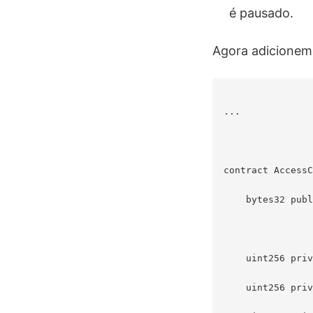
é pausado.
Agora adicionemo
...

contract AccessC
    bytes32 publ
    uint256 priv
    uint256 priv