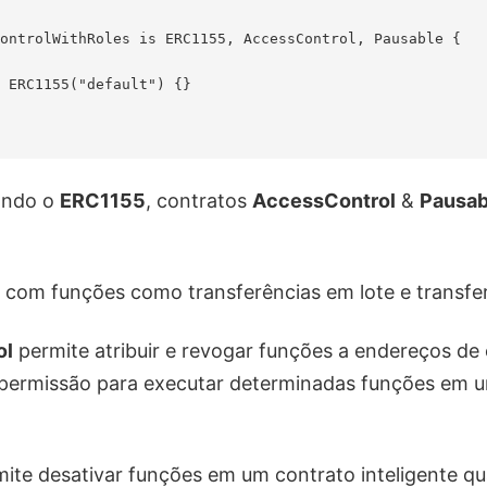
ontrolWithRoles is ERC1155, AccessControl, Pausable {

 ERC1155("default") {}

ando o
ERC1155
, contratos
AccessControl
&
Pausab
com funções como transferências em lote e transfe
ol
permite atribuir e revogar funções a endereços de 
permissão para executar determinadas funções em 
ite desativar funções em um contrato inteligente q