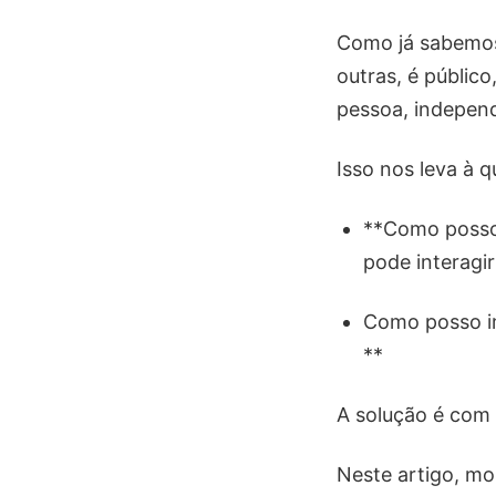
Como já sabemos
outras, é público
pessoa, indepen
Isso nos leva à q
**Como posso 
pode interagi
Como posso im
**
A solução é com
Neste artigo, mo