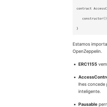
contract AccessC
   constructor()
Estamos import
OpenZeppelin.
ERC1155
vem 
AccessContr
lhes concede 
inteligente.
Pausable
perm