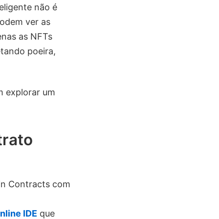
eligente não é
podem ver as
enas as NFTs
etando poeira,
m explorar um
trato
in Contracts com
nline IDE
que