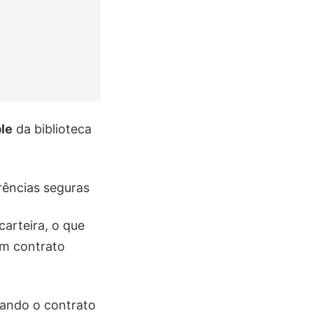
le
da biblioteca
rências seguras
carteira, o que
um contrato
uando o contrato