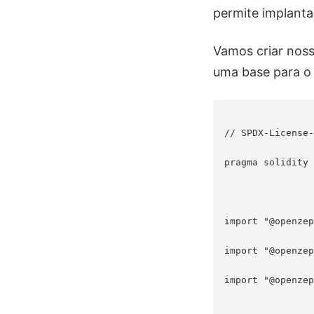
permite implanta
Vamos criar noss
uma base para o
// SPDX-License-
pragma solidity 
import "@openzep
import "@openzep
import "@openzep