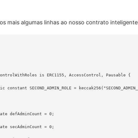
s mais algumas linhas ao nosso contrato inteligent
ontrolWithRoles is ERC1155, AccessControl, Pausable {

ic constant SECOND_ADMIN_ROLE = keccak256("SECOND_ADMIN_
ate defAdminCount = 0;

ate secAdminCount = 0;
