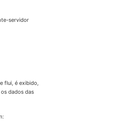
nte-servidor
le flui, é exibido,
m os dados das
m: