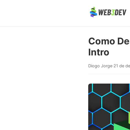
Como Des
Intro
Diogo Jorge
·
21 de d