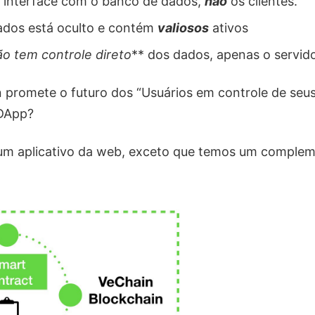
z interface com o banco de dados,
não
os clientes.
ados está oculto e contém
valiosos
ativos
ão tem controle direto
** dos dados, apenas o servido
 promete o futuro dos “Usuários em controle de seu
DApp?
 um aplicativo da web, exceto que temos um complem