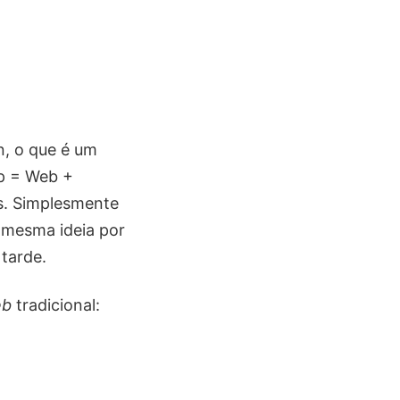
, o que é um
pp = Web +
as. Simplesmente
 mesma ideia por
 tarde.
eb
tradicional: