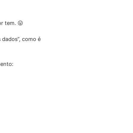
r tem. 😛
s dados”, como é
ento: