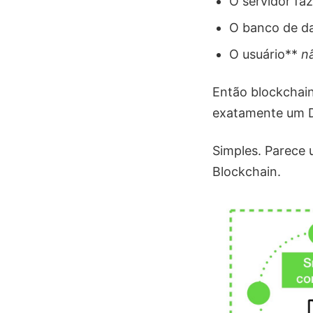
O servidor fa
O banco de d
O usuário**
n
Então blockchain
exatamente um 
Simples. Parece
Blockchain.