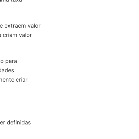
e extraem valor
 criam valor
lo para
idades
mente criar
r definidas