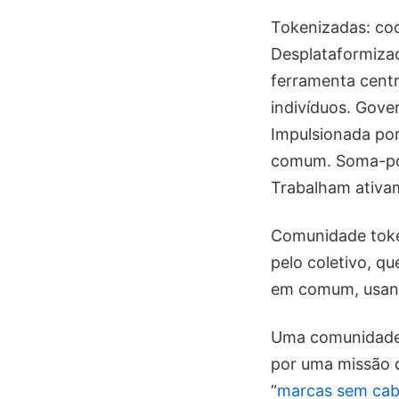
Tokenizadas: co
Desplataformiza
ferramenta centr
indivíduos. Gove
Impulsionada po
comum. Soma-posi
Trabalham ativam
Comunidade toke
pelo coletivo, q
em comum, usand
Uma comunidade 
por uma missão 
“
marcas sem ca