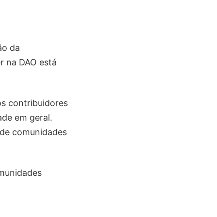
ão da
er na DAO está
s contribuidores
ade em geral.
 de comunidades
omunidades