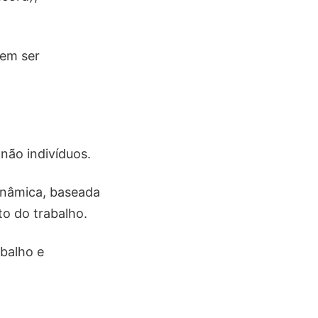
dem ser
 não indivíduos.
dinâmica, baseada
to do trabalho.
balho e