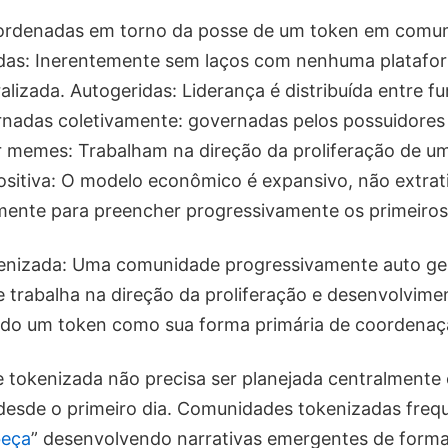
ordenadas em torno da posse de um token em comum
das: Inerentemente sem laços com nenhuma platafo
alizada. Autogeridas: Liderança é distribuída entre f
rnadas coletivamente: governadas pelos possuidores
r memes: Trabalham na direção da proliferação de 
tiva: O modelo econômico é expansivo, não extrativ
ente para preencher progressivamente os primeiros 6
nizada: Uma comunidade progressivamente auto ge
ue trabalha na direção da proliferação e desenvolvi
o um token como sua forma primária de coordenaç
tokenizada não precisa ser planejada centralmente 
desde o primeiro dia. Comunidades tokenizadas fre
beça
” desenvolvendo narrativas emergentes de form