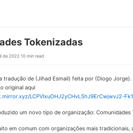
ades Tokenizadas
il de 2022
·
10 min read
a tradução de (Jihad Esmail) feita por (Diogo Jorge)
o original aqui
ont.mirror.xyz/LCPVlxuOHJ2yCHvL5hJ9ErCwjwvJ2-Fk1
oduzido um novo tipo de organização: Comunidades 
to em comum com organizações mais tradicionais,