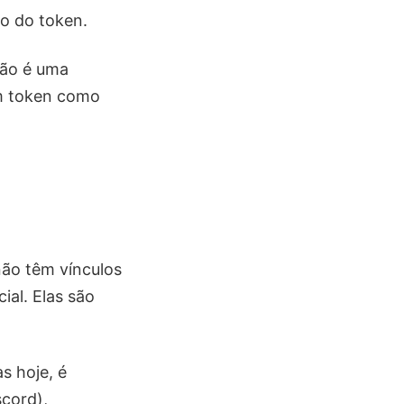
o do token.
não é uma
m token como
não têm vínculos
al. Elas são
s hoje, é
scord),