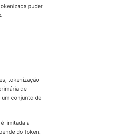
tokenizada puder
.
es, tokenização
rimária de
 um conjunto de
é limitada a
epende do token.