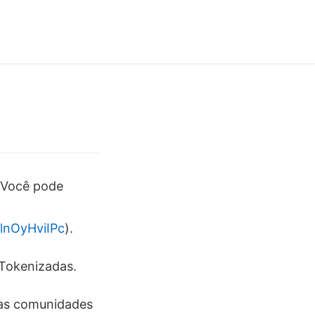
. Você pode
lnOyHviIPc
).
Tokenizadas.
 as comunidades