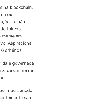
 na blockchain.
rma ou
unções, e não
 de tokens.
um meme em
o. Aspiracional:
 critérios.
rida e governada
mento de um meme
ão.
ou impulsionada
quentemente são
a