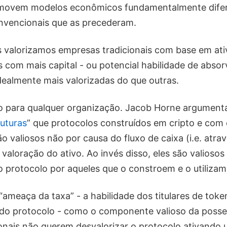
movem modelos econômicos fundamentalmente difer
nvencionais que as precederam.
 valorizamos empresas tradicionais com base em ativ
 com mais capital - ou potencial habilidade de absor
idealmente mais valorizadas do que outras.
o para qualquer organização. Jacob Horne argument
uturas
” que protocolos construídos em cripto e com 
ão valiosos não por causa do fluxo de caixa (i.e. atra
 valoração do ativo. Ao invés disso, eles são valioso
 protocolo por aqueles que o constroem e o utilizam
“ameaça da taxa” - a habilidade dos titulares de toke
 do protocolo - como o componente valioso da posse
onais não querem desvalorizar o protocolo ativando