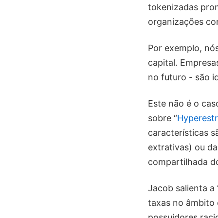
tokenizadas pro
organizações co
Por exemplo, nós
capital. Empresas
no futuro - são 
Este não é o cas
sobre “
Hyperestr
características s
extrativas) ou da
compartilhada do
Jacob salienta a 
taxas no âmbito
possuidores raci