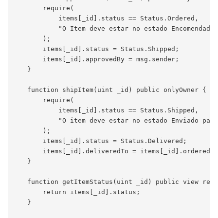
       require(

           items[_id].status == Status.Ordered,

           "O Item deve estar no estado Encomendado 
       );

       items[_id].status = Status.Shipped;

       items[_id].approvedBy = msg.sender;

   }

   function shipItem(uint _id) public onlyOwner {

       require(

           items[_id].status == Status.Shipped,

           "O item deve estar no estado Enviado para
       );

       items[_id].status = Status.Delivered;

       items[_id].deliveredTo = items[_id].orderedBy
   }

   function getItemStatus(uint _id) public view retu
       return items[_id].status;

   }
