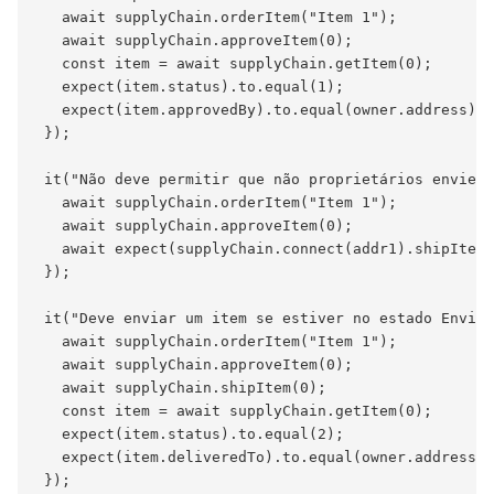
   await supplyChain.orderItem("Item 1");

   await supplyChain.approveItem(0);

   const item = await supplyChain.getItem(0);

   expect(item.status).to.equal(1);

   expect(item.approvedBy).to.equal(owner.address);

 });

 it("Não deve permitir que não proprietários enviem 
   await supplyChain.orderItem("Item 1");

   await supplyChain.approveItem(0);

   await expect(supplyChain.connect(addr1).shipItem(
 });

 it("Deve enviar um item se estiver no estado Enviad
   await supplyChain.orderItem("Item 1");

   await supplyChain.approveItem(0);

   await supplyChain.shipItem(0);

   const item = await supplyChain.getItem(0);

   expect(item.status).to.equal(2);

   expect(item.deliveredTo).to.equal(owner.address);

 });
