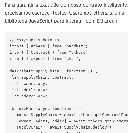
Para garantir a exatidão do nosso contrato inteligente,
precisamos escrever testes. Usaremos ethers.js, uma
biblioteca JavaScript para interagir com Ethereum:
//test/supplyChain.ts

import { ethers } from "hardhat";

import { Contract } from "ethers";

import { expect } from "chai";

describe("SupplyChain", function () {

 let supplyChain: Contract;

 let owner: any;

 let addr1: any;

 let addr2: any;

 beforeEach(async function () {

   const SupplyChain = await ethers.getContractFacto
   [owner, addr1, addr2] = await ethers.getSigners()
   supplyChain = await SupplyChain.deploy();
