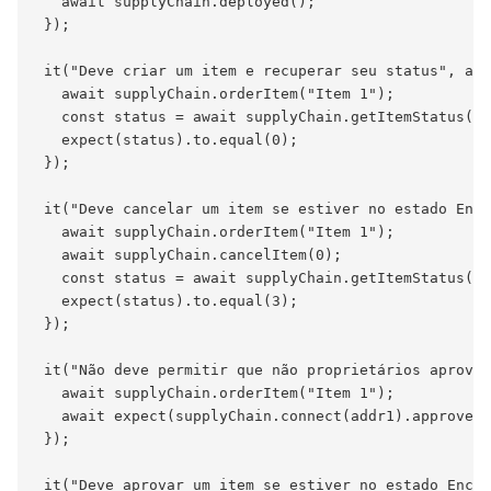
   await supplyChain.deployed();

 });

 it("Deve criar um item e recuperar seu status", asy
   await supplyChain.orderItem("Item 1");

   const status = await supplyChain.getItemStatus(0)
   expect(status).to.equal(0);

 });

 it("Deve cancelar um item se estiver no estado Enco
   await supplyChain.orderItem("Item 1");

   await supplyChain.cancelItem(0);

   const status = await supplyChain.getItemStatus(0)
   expect(status).to.equal(3);

 });

 it("Não deve permitir que não proprietários aprovem
   await supplyChain.orderItem("Item 1");

   await expect(supplyChain.connect(addr1).approveIt
 });

 it("Deve aprovar um item se estiver no estado Encom