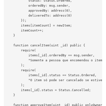
           status: Status.Ordered,

           orderedBy: msg.sender,

           approvedBy: address(0),

           deliveredTo: address(0)

       });

       items[itemCount] = newItem;

       itemCount++;

   }

   function cancelItem(uint _id) public {

       require(

           items[_id].orderedBy == msg.sender,

           "Somente a pessoa que encomendou o item p
       );

       require(

           items[_id].status == Status.Ordered,

           "O item só pode ser cancelado se estiver 
       );

       items[_id].status = Status.Cancelled;

   }

   function approveItem(uint _id) public onlyOwner {
