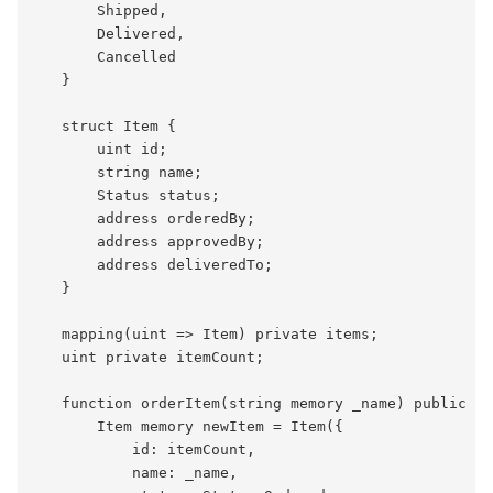
       Shipped,

       Delivered,

       Cancelled

   }

   struct Item {

       uint id;

       string name;

       Status status;

       address orderedBy;

       address approvedBy;

       address deliveredTo;

   }

   mapping(uint => Item) private items;

   uint private itemCount;

   function orderItem(string memory _name) public {

       Item memory newItem = Item({

           id: itemCount,

           name: _name,
