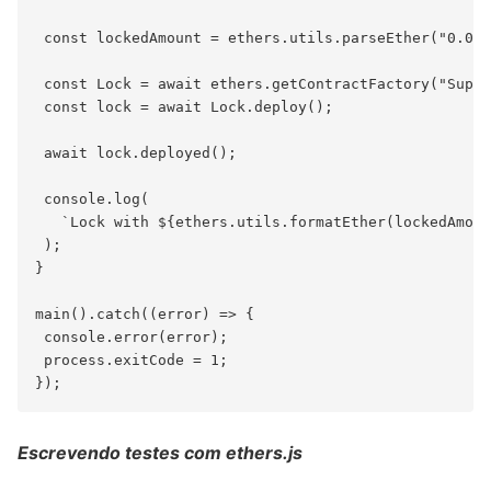
 const lockedAmount = ethers.utils.parseEther("0.001
 const Lock = await ethers.getContractFactory("Suppl
 const lock = await Lock.deploy();

 await lock.deployed();

 console.log(

   `Lock with ${ethers.utils.formatEther(lockedAmoun
 );

}

main().catch((error) => {

 console.error(error);

 process.exitCode = 1;

Escrevendo testes com ethers.js