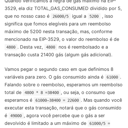
Quando verificamos a regra de gás máximo na EIP-
3529, ela diz TOTAL_GAS_CONSUMED dividido por 5,
que no nosso caso é
igual a
, isso
26000/5
5200
significa que fomos elegíveis para um reembolso
máximo de 5200 nesta transação, mas, conforme
mencionado na EIP-3529, o valor do reembolso é de
. Desta vez,
nos é reembolsado e a
4800
4800
transação custa 21400 gás (algum gás adicional).
Vamos pegar o segundo caso em que definimos 8
variáveis ​​para zero. O gás consumido ainda é
.
61000
Falando sobre o reembolso, esperamos um reembolso
total de
, ou seja, o consumo que
4800 * 8 =38400
esperamos é
. Mas quando você
61000–38400 = 22600
executar esta transação, notará que o gás consumido
é
, agora você percebe que o gás a ser
49000
devolvido é limitado a um máximo de
61000/5 =