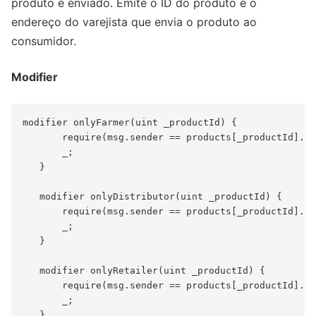
produto é enviado. Emite o ID do produto e o
endereço do varejista que envia o produto ao
consumidor.
Modifier
modifier onlyFarmer(uint _productId) {

       require(msg.sender == products[_productId].fa
       _;

   }

   modifier onlyDistributor(uint _productId) {

       require(msg.sender == products[_productId].di
       _;

   }

   modifier onlyRetailer(uint _productId) {

       require(msg.sender == products[_productId].re
       _;

   }
