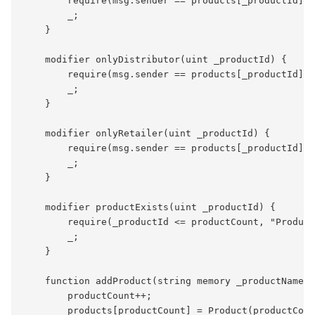
        require(msg.sender == products[_productId].f
        _;

    }

    modifier onlyDistributor(uint _productId) {

        require(msg.sender == products[_productId].d
        _;

    }

    modifier onlyRetailer(uint _productId) {

        require(msg.sender == products[_productId].r
        _;

    }

    modifier productExists(uint _productId) {

        require(_productId <= productCount, "Produto
        _;

    }

    function addProduct(string memory _productName, 
        productCount++;

        products[productCount] = Product(productCoun