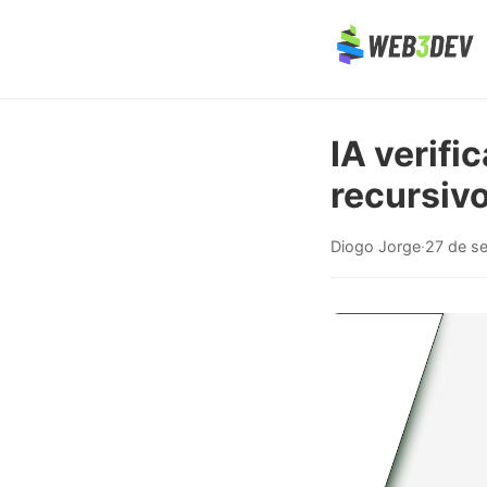
IA verif
recursiv
Diogo Jorge
·
27 de s