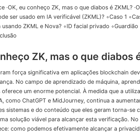
ice ·OK, eu conheço ZK, mas o que diabos é ZKML? ·
de ser usado em IA verificável (ZKML)? ∘Caso 1 ∘C
 usando ZKML e Nova? ∘ID facial privado ∘Guardião
clusão
onheço ZK, mas o que diabos
am força significativa em aplicações blockchain dev
rança. No campo de aprendizado de máquina, apren
s oferece um enorme potencial. À medida que a utiliz
A, como ChatGPT e MidJourney, continua a aumentar,
es sistemas e do conteúdo que eles geram torna-se cr
ma solução viável para alcançar esta verificação. No
ce: como podemos efetivamente alcançar a privacid