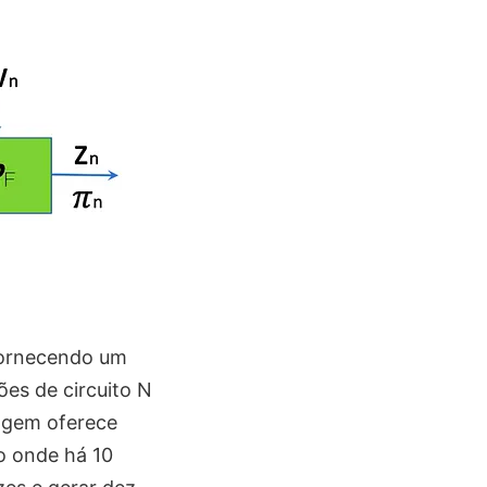
fornecendo um
es de circuito N
agem oferece
io onde há 10