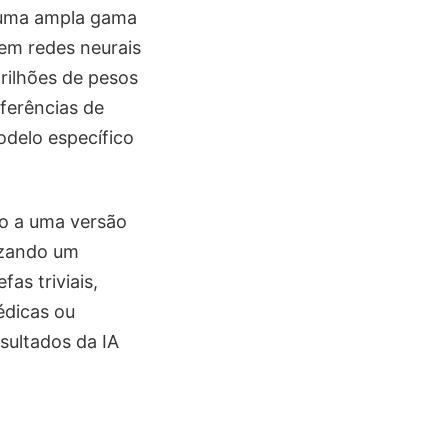
 uma ampla gama
em redes neurais
rilhões de pesos
ferências de
odelo específico
so a uma versão
izando um
as triviais,
édicas ou
ultados da IA ​​