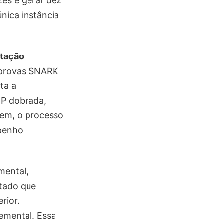
zes e gerar dez
nica instância
tação
e provas SNARK
ta a
NP dobrada,
gem, o processo
mpenho
mental,
ntado que
rior.
remental. Essa