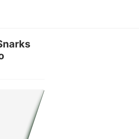
-Snarks
o