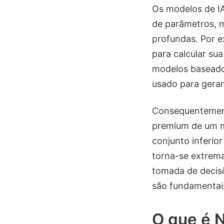
Os modelos de I
de parâmetros, m
profundas. Por 
para calcular su
modelos baseados
usado para gerar
Consequentemente
premium de um mo
conjunto inferior
torna-se extrem
tomada de decisõe
são fundamentai
O que é 