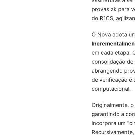
assinaturas a se
provas zk para v
do R1CS, agiliza
O Nova adota um
Incrementalment
em cada etapa. 
consolidação de 
abrangendo prov
de verificação é
computacional.
Originalmente, o
garantindo a cor
incorpora um “cir
Recursivamente, 