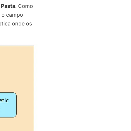
 Pasta
. Como
e o campo
íptica onde os