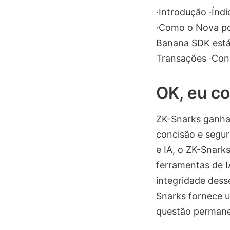
·Introdução ·Índ
·Como o Nova po
Banana SDK está
Transações ·Con
OK, eu c
ZK-Snarks ganhar
concisão e segu
e IA, o ZK-Snark
ferramentas de I
integridade dess
Snarks fornece u
questão permane