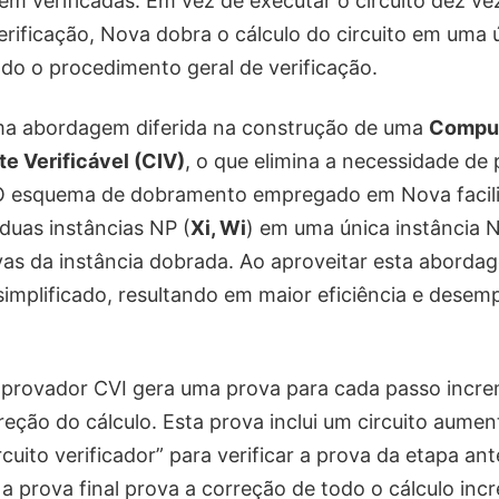
rem verificadas. Em vez de executar o circuito dez ve
erificação, Nova dobra o cálculo do circuito em uma ú
ndo o procedimento geral de verificação.
a abordagem diferida na construção de uma
Compu
e Verificável (CIV)
, o que elimina a necessidade d
O esquema de dobramento empregado em Nova facili
duas instâncias NP (
Xi, Wi
) em uma única instância 
as da instância dobrada. Ao aproveitar esta aborda
 simplificado, resultando em maior eficiência e dese
 provador CVI gera uma prova para cada passo incre
reção do cálculo. Esta prova inclui um circuito aume
cuito verificador” para verificar a prova da etapa ante
a prova final prova a correção de todo o cálculo inc