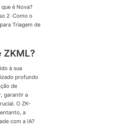
O que é Nova?
aso 2 ·Como o
 para Triagem de
 é ZKML?
ido à sua
dizado profundo
ação de
 garantir a
ucial. O ZK-
 entanto, a
ade com a IA?