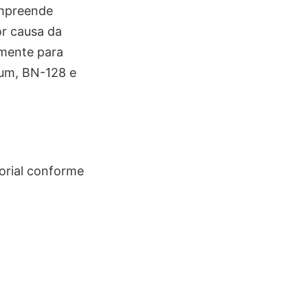
ompreende
or causa da
mente para
eum, BN-128 e
torial conforme