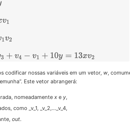
s codificar nossas variáveis ​​em um vetor,
w
, comume
emunha”. Este vetor abrangerá:
ntrada, nomeadamente
x
e
y
,
ados, como _v_1, _v_2,…_v_4,
ante,
out
.