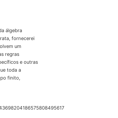
da álgebra
rata, fornecerei
nvolvem um
as regras
ecíficos e outras
que toda a
po finito,
43698204186575808495617