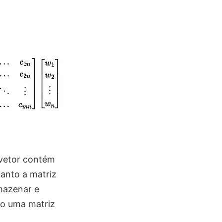
 vetor contém
uanto a matriz
mazenar e
do uma matriz