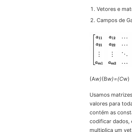
Vetores e matr
Campos de Gal
(A
w)
(B
w)=(C
w)
Usamos matrizes 
valores para toda
contém as consta
codificar dados,
multiplica um ve