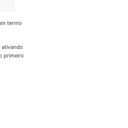
 um termo
, ativando
 o primeiro