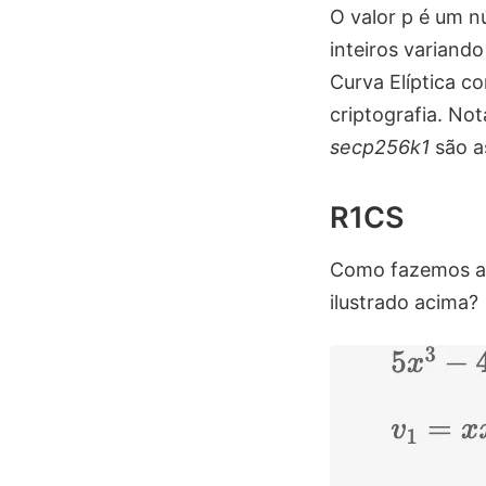
O valor p é um 
inteiros variand
Curva Elíptica 
criptografia. No
secp256k1
são as
R1CS
Como fazemos a t
ilustrado acima?