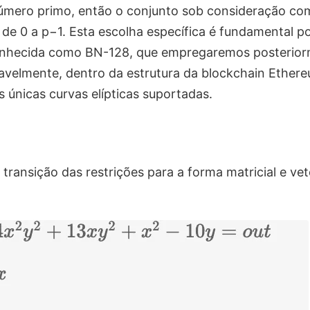
número primo, então o conjunto sob consideração c
o de 0 a p−1. Esta escolha específica é fundamental p
conhecida como BN-128, que empregaremos posterior
tavelmente, dentro da estrutura da blockchain Ether
 únicas curvas elípticas suportadas.
ransição das restrições para a forma matricial e ve