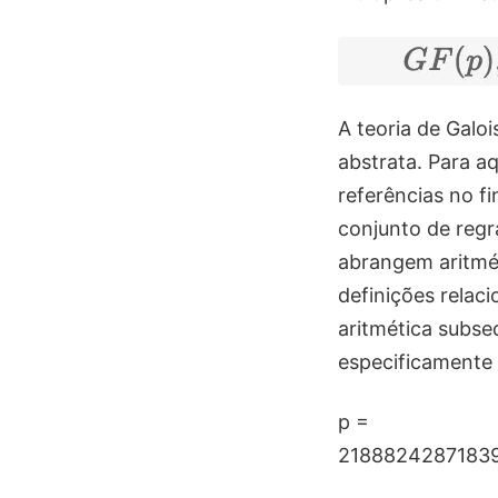
A teoria de Galo
abstrata. Para aq
referências no f
conjunto de regr
abrangem aritmét
definições relac
aritmética subseq
especificamente
p =
2188824287183