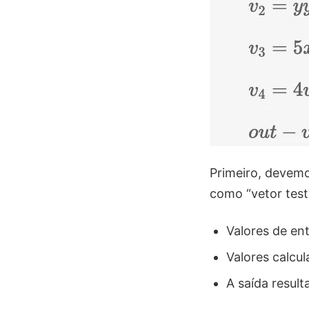
Primeiro, devemo
como “vetor test
Valores de e
Valores calcul
A saída result