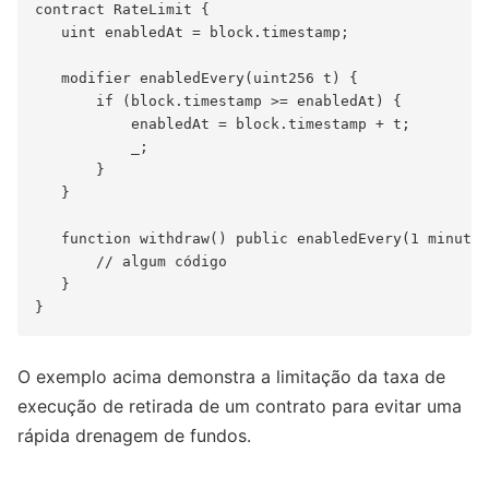
contract RateLimit {

   uint enabledAt = block.timestamp;

   modifier enabledEvery(uint256 t) {

       if (block.timestamp >= enabledAt) {

           enabledAt = block.timestamp + t;

           _;

       }

   }

   function withdraw() public enabledEvery(1 minutes
       // algum código

   }

O exemplo acima demonstra a limitação da taxa de
execução de retirada de um contrato para evitar uma
rápida drenagem de fundos.