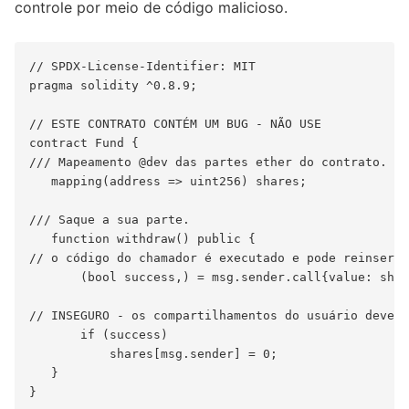
controle por meio de código malicioso.
// SPDX-License-Identifier: MIT

pragma solidity ^0.8.9;

// ESTE CONTRATO CONTÉM UM BUG - NÃO USE

contract Fund {

/// Mapeamento @dev das partes ether do contrato.

   mapping(address => uint256) shares;

/// Saque a sua parte.

   function withdraw() public {

// o código do chamador é executado e pode reinserir
       (bool success,) = msg.sender.call{value: shar
// INSEGURO - os compartilhamentos do usuário devem 
       if (success)

           shares[msg.sender] = 0;

   }
