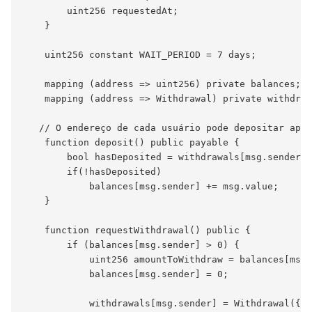
        uint256 requestedAt;

    }

    uint256 constant WAIT_PERIOD = 7 days;

    mapping (address => uint256) private balances;

    mapping (address => Withdrawal) private withdraw
   // O endereço de cada usuário pode depositar apen
    function deposit() public payable {

        bool hasDeposited = withdrawals[msg.sender].
        if(!hasDeposited)

            balances[msg.sender] += msg.value;

    }

    function requestWithdrawal() public {

        if (balances[msg.sender] > 0) {

            uint256 amountToWithdraw = balances[msg.
            balances[msg.sender] = 0;

            withdrawals[msg.sender] = Withdrawal({
