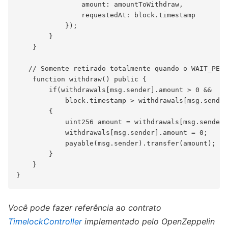
                amount: amountToWithdraw,

                requestedAt: block.timestamp

            });

        }

    }

   // Somente retirado totalmente quando o WAIT_PERI
    function withdraw() public {

        if(withdrawals[msg.sender].amount > 0 && 

            block.timestamp > withdrawals[msg.sender
        {

            uint256 amount = withdrawals[msg.sender]
            withdrawals[msg.sender].amount = 0;

            payable(msg.sender).transfer(amount);

        }

    }

Você pode fazer referência ao contrato
TimelockController
implementado pelo OpenZeppelin