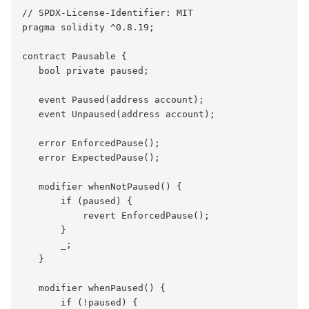
// SPDX-License-Identifier: MIT

pragma solidity ^0.8.19;

contract Pausable {

   bool private paused;

   event Paused(address account);

   event Unpaused(address account);

   error EnforcedPause();

   error ExpectedPause();

   modifier whenNotPaused() {

       if (paused) {

           revert EnforcedPause();

       }

       _;

   }

   modifier whenPaused() {

       if (!paused) {
