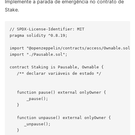
Implemente a parada de emergência no contrato de
Stake.
// SPDX-License-Identifier: MIT

pragma solidity ^0.8.19;

import "@openzeppelin/contracts/access/Ownable.sol";

import "./Pausable.sol";

contract Staking is Pausable, Ownable {

   /** declarar variáveis de estado */

   function pause() external onlyOwner {

       _pause();

   }

   function unpause() external onlyOwner {

      _unpause();

   }
