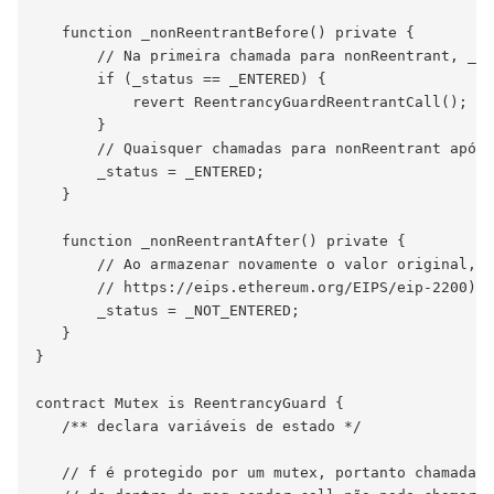
   function _nonReentrantBefore() private {

       // Na primeira chamada para nonReentrant, _st
       if (_status == _ENTERED) {

           revert ReentrancyGuardReentrantCall();

       }

       // Quaisquer chamadas para nonReentrant após 
       _status = _ENTERED;

   }

   function _nonReentrantAfter() private {

       // Ao armazenar novamente o valor original, u
       // https://eips.ethereum.org/EIPS/eip-2200)

       _status = _NOT_ENTERED;

   }

}

contract Mutex is ReentrancyGuard {

   /** declara variáveis de estado */

   // f é protegido por um mutex, portanto chamadas 