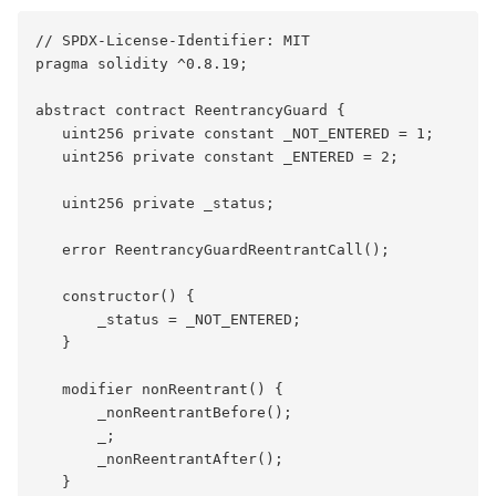
// SPDX-License-Identifier: MIT

pragma solidity ^0.8.19;

abstract contract ReentrancyGuard {

   uint256 private constant _NOT_ENTERED = 1;

   uint256 private constant _ENTERED = 2;

   uint256 private _status;

   error ReentrancyGuardReentrantCall();

   constructor() {

       _status = _NOT_ENTERED;

   }

   modifier nonReentrant() {

       _nonReentrantBefore();

       _;

       _nonReentrantAfter();

   }
