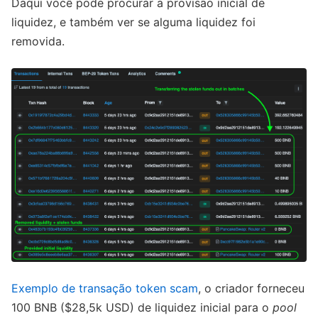
Daqui você pode procurar a provisão inicial de
liquidez, e também ver se alguma liquidez foi
removida.
Exemplo de transação token scam
, o criador forneceu
100 BNB ($28,5k USD) de liquidez inicial para o
pool