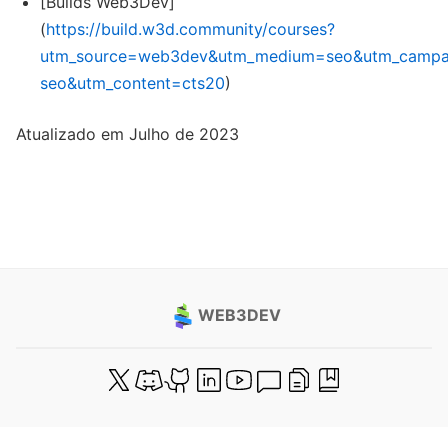
[Builds Web3Dev]
(
https://build.w3d.community/courses?
utm_source=web3dev&utm_medium=seo&utm_campa
seo&utm_content=cts20
)
Atualizado em Julho de 2023
WEB3DEV