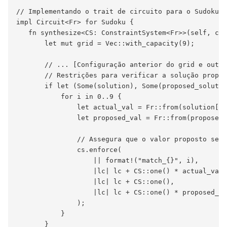
// Implementando o trait de circuito para o Sudoku

impl Circuit<Fr> for Sudoku {

   fn synthesize<CS: ConstraintSystem<Fr>>(self, cs:
       let mut grid = Vec::with_capacity(9);

       // ... [Configuração anterior do grid e outra
       // Restrições para verificar a solução propos
       if let (Some(solution), Some(proposed_solutio
           for i in 0..9 {

               let actual_val = Fr::from(solution[i]
               let proposed_val = Fr::from(proposed_
               // Assegura que o valor proposto seja
               cs.enforce(

                   || format!("match_{}", i),

                   |lc| lc + CS::one() * actual_val,

                   |lc| lc + CS::one(),

                   |lc| lc + CS::one() * proposed_va
               );

           }

       }
