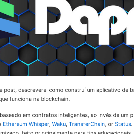
 post, descreverei como construí um aplicativo de 
que funciona na blockchain.
é baseado em contratos inteligentes, ao invés de um p
o
Ethereum Whisper
,
Waku
,
TransferChain
, or
Status
.
imizado, feito principalmente para fins educacionais.