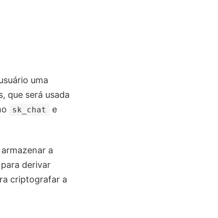
 usuário uma
s, que será usada
omo
e
sk_chat
 armazenar a
para derivar
a criptografar a