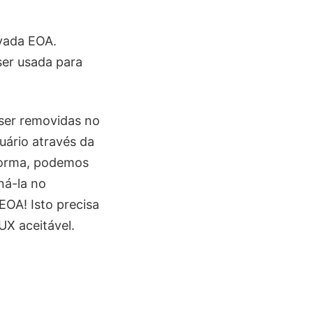
vada EOA.
ser usada para
ser removidas no
uário através da
 forma, podemos
ná-la no
EOA! Isto precisa
UX aceitável.