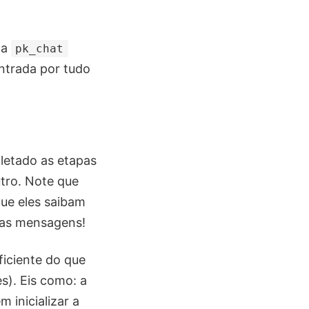
 a
pk_chat
ntrada por tudo
letado as etapas
utro. Note que
que eles saibam
uas mensagens!
ficiente do que
s). Eis como: a
 inicializar a