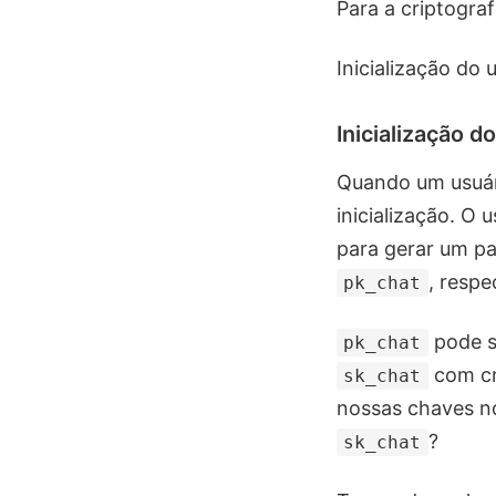
Para a criptogra
Inicialização do 
Inicialização d
Quando um usuári
inicialização. O 
para gerar um pa
, respe
pk_chat
pode s
pk_chat
com cr
sk_chat
nossas chaves no
?
sk_chat