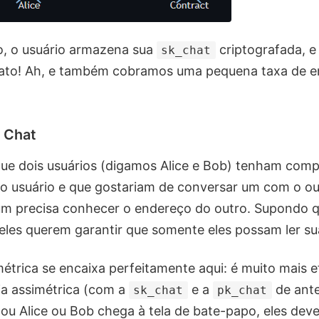
o, o usuário armazena sua
criptografada, e
sk_chat
rato! Ah, e também cobramos uma pequena taxa de e
o Chat
ue dois usuários (digamos Alice e Bob) tenham comp
 do usuário e que gostariam de conversar um com o o
 um precisa conhecer o endereço do outro. Supondo 
eles querem garantir que somente eles possam ler s
métrica se encaixa perfeitamente aqui: é muito mais e
fia assimétrica (com a
e a
de ante
sk_chat
pk_chat
ou Alice ou Bob chega à tela de bate-papo, eles devem