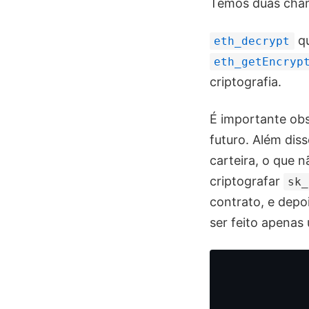
Temos duas cham
qu
eth_decrypt
eth_getEncryp
criptografia.
É importante ob
futuro. Além dis
carteira, o que 
criptografar
sk_
contrato, e depo
ser feito apenas