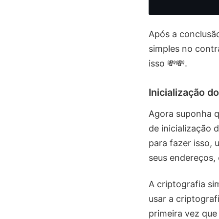
Após a conclusã
simples no cont
isso 💸💸.
Inicialização d
Agora suponha q
de inicialização
para fazer isso,
seus endereços, 
A criptografia si
usar a criptogra
primeira vez que 