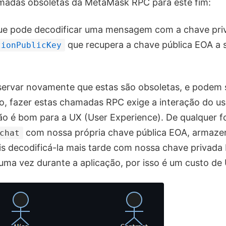
adas obsoletas da MetaMask RPC para este fim:
e pode decodificar uma mensagem com a chave pri
que recupera a chave pública EOA a 
tionPublicKey
servar novamente que estas são obsoletas, e podem 
so, fazer estas chamadas RPC exige a interação do us
não é bom para a UX (User Experience). De qualquer
com nossa própria chave pública EOA, armaze
chat
is decodificá-la mais tarde com nossa chave privada 
 uma vez durante a aplicação, por isso é um custo de 