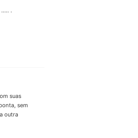
..... .
com suas
 ponta, sem
a outra