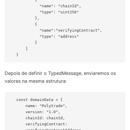
             "name": "chainId",

             "type": "uint256"

           },

           {

             "name":"verifyingContract",

             "type": "address"

           }

       ]

Depois de definir o TypedMessage, enviaremos os
valores na mesma estrutura:
   const domainData = {

       name: "Polytrade",

       version: "1.0",

       chainId: chainId,

       verifyingContract:
