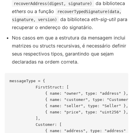
da biblioteca
recoverAddress(digest, signature)
ethers
ou a função
recoverTypedSignature(data,
da biblioteca
eth-sig-util
para
signature, version)
recuperar o endereço do signatário.
Nos casos em que a estrutura da mensagem inclui
matrizes ou structs recursivas, é necessário definir
seus respectivos tipos, garantindo que sejam
declaradas na ordem correta.
messageType = {

           FirstStruct: [

               { name: "owner", type: "address" },

               { name: "customer", type: "Customer[]
               { name: "seller", type: "Seller" },

               { name: "price", type: "uint256" },

           ],

           Customer: [

               { name: "address", type: "address" },
