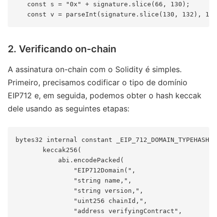
   const s = "0x" + signature.slice(66, 130);

2. Verificando on-chain
A assinatura on-chain com o Solidity é simples.
Primeiro, precisamos codificar o tipo de domínio
EIP712 e, em seguida, podemos obter o hash keccak
dele usando as seguintes etapas:
bytes32 internal constant _EIP_712_DOMAIN_TYPEHASH =

       keccak256(

           abi.encodePacked(

               "EIP712Domain(",

               "string name,",

               "string version,",

               "uint256 chainId,",

               "address verifyingContract",
