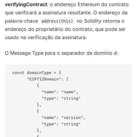
verifyingContract
: o endereço Ethereum do contrato
que verificará a assinatura resultante. O endereço da
palavra-chave
no Solidity retorna o
address(this)
endereço do proprietário do contrato, que pode ser
usado na verificação da assinatura.
O Message Type para o separador de domínio é:
 const domainType = {

       "EIP712Domain": [

           {

             "name": "name",

             "type": "string"

           },

           {

             "name": "version",

             "type": "string"

           },

           {
