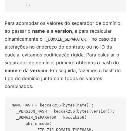
Para acomodar os valores do separador de domínio,
ao passar o
name
e a
version
, e para recalcular
dinamicamente o
no caso de
_DOMAIN_SEPARATOR,
alterações no endereço do contrato ou no ID da
cadeia, evitamos codificação rígida. Para calcular o
separador de domínio, primeiro obtemos o hash do
name
e da
version
. Em seguida, fazemos o hash do
tipo de domínio junto com todos os valores
combinados.
_NAME_HASH = keccak256(bytes(name));

   _VERSION_HASH = keccak256(bytes(version));

   _DOMAIN_SEPARATOR = keccak256(

       abi.encode(

           _EIP_712_DOMAIN_TYPEHASH,
