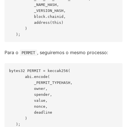
           _NAME_HASH,

           _VERSION_HASH,

           block.chainid,

           address(this)

       )

Para o
, seguiremos o mesmo processo:
PERMIT
bytes32 PERMIT = keccak256(

       abi.encode(

           _PERMIT_TYPEHASH,

           owner,

           spender,

           value,

           nonce,

           deadline

       )
