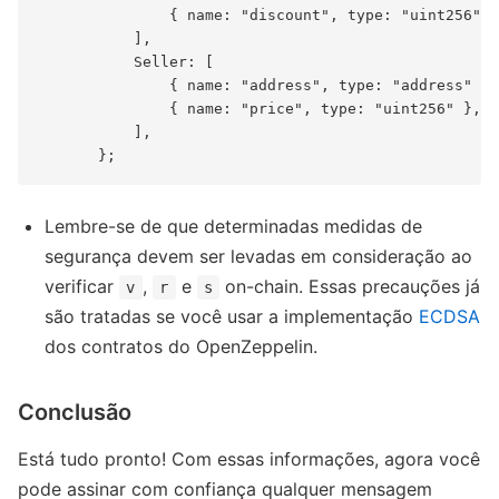
               { name: "discount", type: "uint256" }
           ],

           Seller: [

               { name: "address", type: "address" },

               { name: "price", type: "uint256" },

           ],

Lembre-se de que determinadas medidas de
segurança devem ser levadas em consideração ao
verificar
,
e
on-chain. Essas precauções já
v
r
s
são tratadas se você usar a implementação
ECDSA
dos contratos do OpenZeppelin.
Conclusão
Está tudo pronto! Com essas informações, agora você
pode assinar com confiança qualquer mensagem