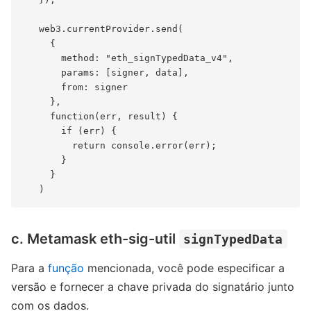
   web3.currentProvider.send(

     {

       method: "eth_signTypedData_v4",

       params: [signer, data],

       from: signer

     },

     function(err, result) {

       if (err) {

         return console.error(err);

       }

     }

c. Metamask eth-sig-util
signTypedData
Para a
função
mencionada, você pode especificar a
versão e fornecer a chave privada do signatário junto
com os dados.