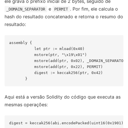
ele grava o prefixo inicial de 2 bytes, seguido de
e
. Por fim, ele calcula o
_DOMAIN_SEPARATOR
PERMIT
hash do resultado concatenado e retorna o resumo do
resultado:
assembly {

           let ptr := mload(0x40)

           mstore(ptr, "\x19\x01")

           mstore(add(ptr, 0x02), _DOMAIN_SEPARATOR)

           mstore(add(ptr, 0x22), PERMIT)

           digest := keccak256(ptr, 0x42)

Aqui está a versão Solidity do código que executa as
mesmas operações: