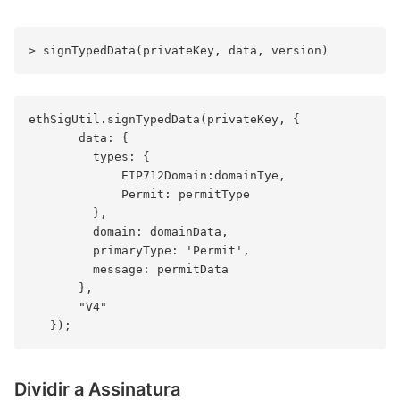
ethSigUtil.signTypedData(privateKey, {

       data: {

         types: {

             EIP712Domain:domainTye,

             Permit: permitType

         },

         domain: domainData,

         primaryType: 'Permit',

         message: permitData

       },

       "V4"

Dividir a Assinatura