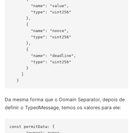
         "name": "value",

         "type": "uint256"

       },

       {

         "name": "nonce",

         "type": "uint256"

       },

       {

         "name": "deadline",

         "type": "uint256"

       }

     ]

Da mesma forma que o Domain Separator, depois de
definir o TypedMessage, temos os valores para ele:
const permitData: {

       "owner": owner,
