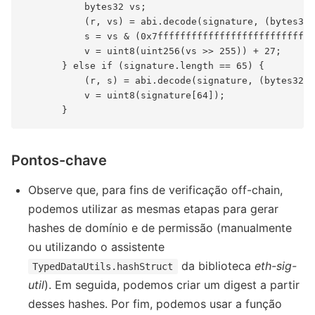
           bytes32 vs;

           (r, vs) = abi.decode(signature, (bytes32,
           s = vs & (0x7ffffffffffffffffffffffffffff
           v = uint8(uint256(vs >> 255)) + 27;

       } else if (signature.length == 65) {

           (r, s) = abi.decode(signature, (bytes32, 
           v = uint8(signature[64]);

Pontos-chave
Observe que, para fins de verificação off-chain,
podemos utilizar as mesmas etapas para gerar
hashes de domínio e de permissão (manualmente
ou utilizando o assistente
da biblioteca
eth-sig-
TypedDataUtils.hashStruct
util
). Em seguida, podemos criar um digest a partir
desses hashes. Por fim, podemos usar a função