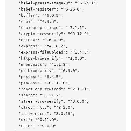
    "babel-preset-stage-3": "^6.24.1",

    "babel-register": "^6.26.0",

    "buffer": "^6.0.3",

    "chai": "^4.3.6",

    "chai-as-promised": "^7.1.1",

    "crypto-browserify": "^3.12.0",

    "dotenv": "^16.0.0",

    "express": "^4.18.2",

    "express-fileupload": "^1.4.0",

    "https-browserify": "^1.0.0",

    "mnemonics": "^1.1.3",

    "os-browserify": "^0.3.0",

    "postcss": "8.4.5",

    "process": "^0.11.10",

    "react-app-rewired": "^2.1.11",

    "sharp": "^0.31.2",

    "stream-browserify": "^3.0.0",

    "stream-http": "^3.2.0",

    "tailwindcss": "3.0.18",

    "url": "^0.11.0",

    "uuid": "^9.0.0"
