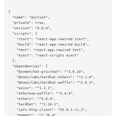
{

  "name": "Auction",

  "private": true,

  "version": "0.0.0",

  "scripts": {

    "start": "react-app-rewired start",

    "build": "react-app-rewired build",

    "test": "react-app-rewired test",

    "eject": "react-scripts eject"

  },

  "dependencies": {

    "@cometchat-pro/chat": "^3.0.10",

    "@nomiclabs/hardhat-ethers": "^2.1.0",

    "@nomiclabs/hardhat-waffle": "^2.0.3",

    "axios": "^1.2.1",

    "ethereum-waffle": "^3.4.4",

    "ethers": "^5.6.9",

    "hardhat": "^2.10.1",

    "ipfs-http-client": "55.0.1-rc.2",

    "moment": "^2.29.4",
