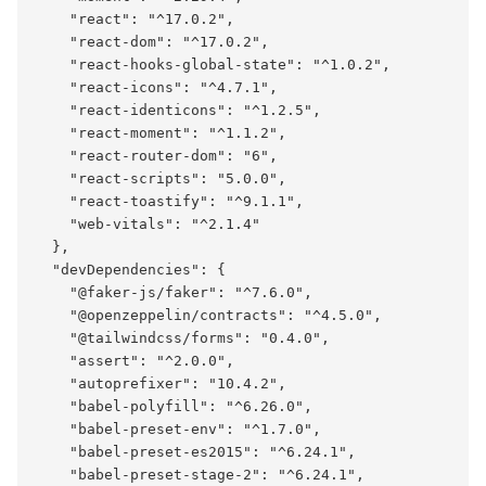
    "react": "^17.0.2",

    "react-dom": "^17.0.2",

    "react-hooks-global-state": "^1.0.2",

    "react-icons": "^4.7.1",

    "react-identicons": "^1.2.5",

    "react-moment": "^1.1.2",

    "react-router-dom": "6",

    "react-scripts": "5.0.0",

    "react-toastify": "^9.1.1",

    "web-vitals": "^2.1.4"

  },

  "devDependencies": {

    "@faker-js/faker": "^7.6.0",

    "@openzeppelin/contracts": "^4.5.0",

    "@tailwindcss/forms": "0.4.0",

    "assert": "^2.0.0",

    "autoprefixer": "10.4.2",

    "babel-polyfill": "^6.26.0",

    "babel-preset-env": "^1.7.0",

    "babel-preset-es2015": "^6.24.1",

    "babel-preset-stage-2": "^6.24.1",
