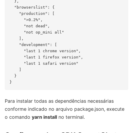
  },

  "browserslist": {

    "production": [

      ">0.2%",

      "not dead",

      "not op_mini all"

    ],

    "development": [

      "last 1 chrome version",

      "last 1 firefox version",

      "last 1 safari version"

    ]

  }

Para instalar todas as dependências necessárias
conforme indicado no arquivo package.json, execute
o comando
yarn install
no terminal.