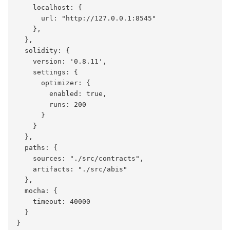
    localhost: {

      url: "http://127.0.0.1:8545"

    },

  },

  solidity: {

    version: '0.8.11',

    settings: {

      optimizer: {

        enabled: true,

        runs: 200

      }

    }

  },

  paths: {

    sources: "./src/contracts",

    artifacts: "./src/abis"

  },

  mocha: {

    timeout: 40000

  }
