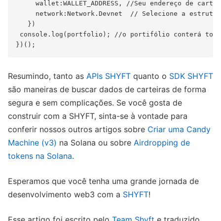
     wallet:WALLET_ADDRESS, //Seu endereço de cartei
     network:Network.Devnet  // Selecione a estrutur
   })

 console.log(portfolio); //o portifólio conterá todo
Resumindo, tanto as
APIs SHYFT
quanto o
SDK SHYFT
são maneiras de buscar dados de carteiras de forma
segura e sem complicações. Se você gosta de
construir com a SHYFT, sinta-se à vontade para
conferir nossos outros artigos sobre
Criar uma Candy
Machine (v3)
na Solana ou sobre
Airdropping de
tokens na Solana
.
Esperamos que você tenha uma grande jornada de
desenvolvimento web3 com a
SHYFT
!
Esse artigo foi escrito pelo
Team Shyft
e traduzido