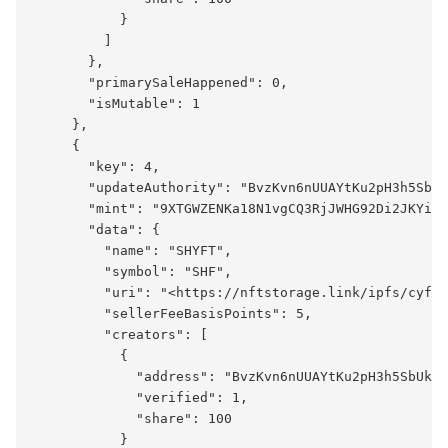
           }

         ]

       },

       "primarySaleHappened": 0,

       "isMutable": 1

     },

     {

       "key": 4,

       "updateAuthority": "BvzKvn6nUUAYtKu2pH3h5SbUk
       "mint": "9XTGWZENKa18N1vgCQ3RjJWHG92Di2JKYi73
       "data": {

         "name": "SHYFT",

         "symbol": "SHF",

         "uri": "<https://nftstorage.link/ipfs/cyfkr
         "sellerFeeBasisPoints": 5,

         "creators": [

           {

             "address": "BvzKvn6nUUAYtKu2pH3h5SbUkUN
             "verified": 1,

             "share": 100

           }
