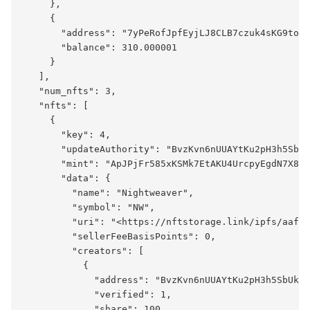
     },

     {

       "address": "7yPeRofJpfEyjLJ8CLB7czuk4sKG9toXW
       "balance": 310.000001

     }

   ],

   "num_nfts": 3,

   "nfts": [

     {

       "key": 4,

       "updateAuthority": "BvzKvn6nUUAYtKu2pH3h5SbUk
       "mint": "ApJPjFr585xKSMk7EtAKU4UrcpyEgdN7X8tr
       "data": {

         "name": "Nightweaver",

         "symbol": "NW",

         "uri": "<https://nftstorage.link/ipfs/aafkr
         "sellerFeeBasisPoints": 0,

         "creators": [

           {

             "address": "BvzKvn6nUUAYtKu2pH3h5SbUkUN
             "verified": 1,

             "share": 100
