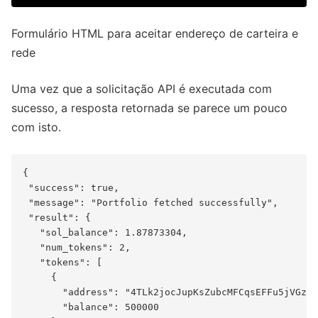
Formulário HTML para aceitar endereço de carteira e
rede
Uma vez que a solicitação API é executada com
sucesso, a resposta retornada se parece um pouco
com isto.
{

 "success": true,

 "message": "Portfolio fetched successfully",

 "result": {

   "sol_balance": 1.87873304,

   "num_tokens": 2,

   "tokens": [

     {

       "address": "4TLk2jocJupKsZubcMFCqsEFFu5jVGzTp
       "balance": 500000
