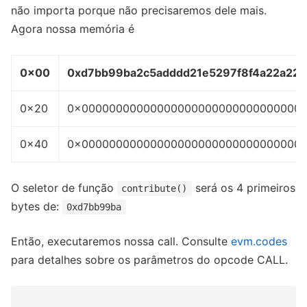
não importa porque não precisaremos dele mais.
Agora nossa memória é
0x00
0xd7bb99ba2c5adddd21e5297f8f4a22a22
0x20
0x00000000000000000000000000000000
0x40
0x00000000000000000000000000000000
O seletor de função
será os 4 primeiros
contribute()
bytes de:
0xd7bb99ba
Então, executaremos nossa call. Consulte
evm.codes
para detalhes sobre os parâmetros do opcode CALL.