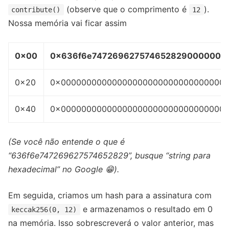
(observe que o comprimento é
).
contribute()
12
Nossa memória vai ficar assim
0x00
0x636f6e747269627574652829000000
0x20
0x00000000000000000000000000000000
0x40
0x00000000000000000000000000000000
(Se você não entende o que é
“636f6e747269627574652829”, busque “string para
hexadecimal” no Google 😁).
Em seguida, criamos um hash para a assinatura com
e armazenamos o resultado em 0
keccak256(0, 12)
na memória. Isso sobrescreverá o valor anterior, mas