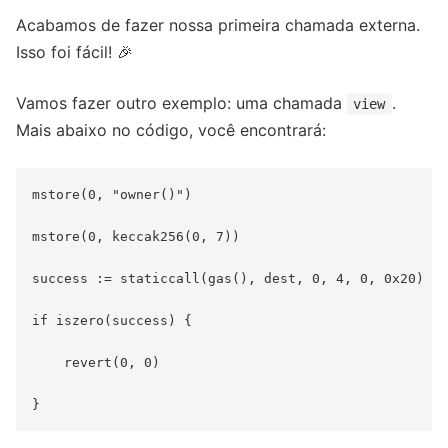
Acabamos de fazer nossa primeira chamada externa.
Isso foi fácil! 🎉
Vamos fazer outro exemplo: uma chamada
.
view
Mais abaixo no código, você encontrará:
mstore(0, "owner()")

mstore(0, keccak256(0, 7))

success := staticcall(gas(), dest, 0, 4, 0, 0x20)

if iszero(success) {

    revert(0, 0)
