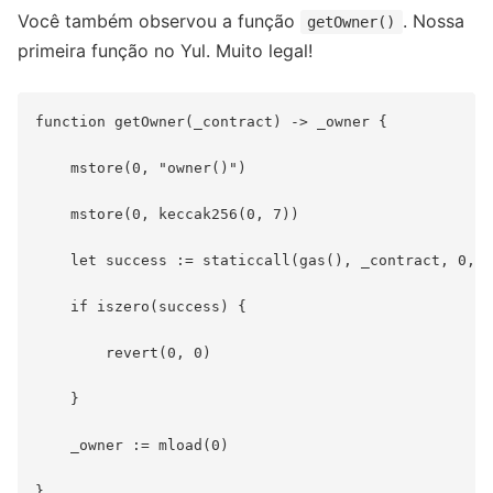
Você também observou a função
. Nossa
getOwner()
primeira função no Yul. Muito legal!
function getOwner(_contract) -> _owner {

    mstore(0, "owner()")

    mstore(0, keccak256(0, 7))

    let success := staticcall(gas(), _contract, 0, 4
    if iszero(success) {

        revert(0, 0)

    }

    _owner := mload(0)
