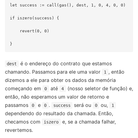
let success := call(gas(), dest, 1, 0, 4, 0, 0)

if iszero(success) {

    revert(0, 0)

é o endereço do contrato que estamos
dest
chamando. Passamos para ele uma valor
, então
1
dizemos a ele para obter os dados da memória
começando em
até
(nosso seletor de função) e,
0
4
então, não esperamos um valor de retorno e
passamos
e
.
será ou
ou,
0
0
success
0
1
dependendo do resultado da chamada. Então,
checamos com
e, se a chamada falhar,
iszero
revertemos.