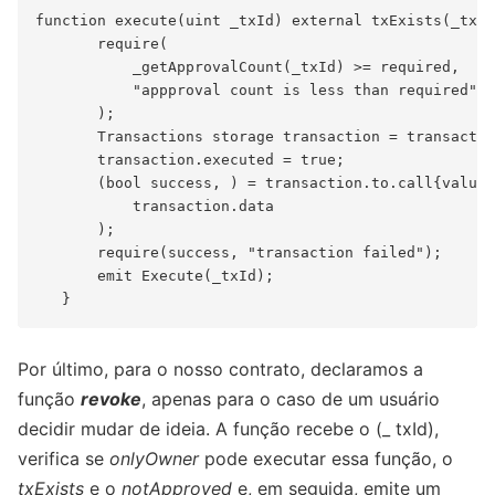
function execute(uint _txId) external txExists(_txId
       require(

           _getApprovalCount(_txId) >= required,

           "appproval count is less than required"

       );

       Transactions storage transaction = transactio
       transaction.executed = true;

       (bool success, ) = transaction.to.call{value:
           transaction.data

       );

       require(success, "transaction failed");

       emit Execute(_txId);

Por último, para o nosso contrato, declaramos a
função
revoke
, apenas para o caso de um usuário
decidir mudar de ideia. A função recebe o (_ txId),
verifica se
onlyOwner
pode executar essa função, o
txExists
e o
notApproved
e, em seguida, emite um