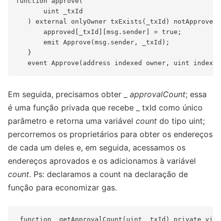
function approve(

       uint _txId

   ) external onlyOwner txExists(_txId) notApproved(
       approved[_txId][msg.sender] = true;

       emit Approve(msg.sender, _txId);

   }

Em seguida, precisamos obter _
approvalCount
; essa
é uma função privada que recebe _ txId como único
parâmetro e retorna uma variável
count
do tipo uint;
percorremos os proprietários para obter os endereços
de cada um deles e, em seguida, acessamos os
endereços aprovados e os adicionamos à variável
count
. Ps: declaramos a count na declaração de
função para economizar gas.
 function _getApprovalCount(uint _txId) private view