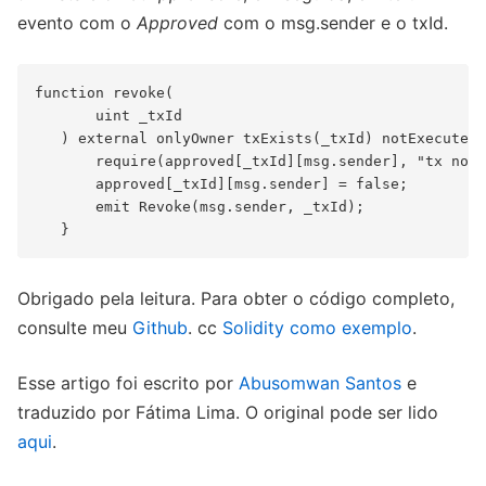
evento com o
Approved
com o msg.sender e o txId.
function revoke(

       uint _txId

   ) external onlyOwner txExists(_txId) notExecuted(
       require(approved[_txId][msg.sender], "tx not 
       approved[_txId][msg.sender] = false;

       emit Revoke(msg.sender, _txId);

Obrigado pela leitura. Para obter o código completo,
consulte meu
Github
. cc
Solidity como exemplo
.
Esse artigo foi escrito por
Abusomwan Santos
e
traduzido por Fátima Lima. O original pode ser lido
aqui
.