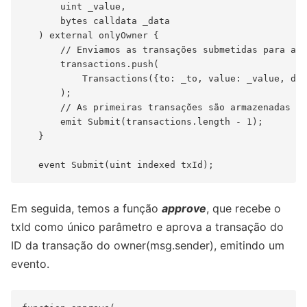
       uint _value,

       bytes calldata _data

   ) external onlyOwner {

       // Enviamos as transações submetidas para a s
       transactions.push(

           Transactions({to: _to, value: _value, dat
       );

       // As primeiras transações são armazenadas co
       emit Submit(transactions.length - 1);

   }

Em seguida, temos a função
approve
, que recebe o
txId como único parâmetro e aprova a transação do
ID da transação do owner(msg.sender), emitindo um
evento.