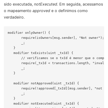
sido executada,
notExecuted
. Em seguida, acessamos
o mapeamento
approved
e o definimos como
verdadeiro.
modifier onlyOwner() {

       require(isOwners[msg.sender], "Not owner");

       _;

   }

   modifier txExists(uint _txId) {

       // verificamos se o txId é menor que o compri
       require(_txId < transactions.length, "invalid
       _;

   }

   modifier notApproved(uint _txId) {

       require(!approved[_txId][msg.sender], "not ap
       _;

   }

   modifier notExecuted(uint _txId) {
