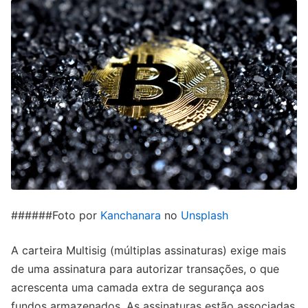
######Foto por
Kanchanara
no
Unsplash
A carteira Multisig (múltiplas assinaturas) exige mais
de uma assinatura para autorizar transações, o que
acrescenta uma camada extra de segurança aos
fundos armazenados. As assinaturas estão associadas