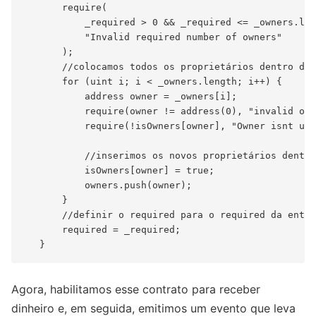
       require(

           _required > 0 && _required <= _owners.len
           "Invalid required number of owners"

       );

       //colocamos todos os proprietários dentro da 
       for (uint i; i < _owners.length; i++) {

           address owner = _owners[i];

           require(owner != address(0), "invalid own
           require(!isOwners[owner], "Owner isnt uni
           //inserimos os novos proprietários dentro
           isOwners[owner] = true;

           owners.push(owner);

       }

       //definir o required para o required da entra
       required = _required;

Agora, habilitamos esse contrato para receber
dinheiro e, em seguida, emitimos um evento que leva