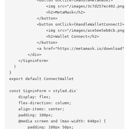
            <button onClick={HandleMetaMask}>

                <img src="/images/3c7d257ec492.png" 
                <h2>MetaMask</h2>

            </button>

            <button onClick={HandleWalletConnect}>

                <img src="/images/ace5ee5eb0cb.png" 
                <h2>Wallet Connect</h2>

            </button>

            <a href="https://metamask.io/download" t
        </div>

    </SigninForm>

  )

}

export default ConnectWallet

const SigninForm = styled.div`

    display: flex;

    flex-direction: column;

    align-items: center;

    padding: 100px;

    @media screen and (max-width: 648px) {

        padding: 100px 50px;
