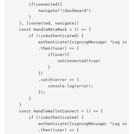
        if(connected){

            navigate("/dashboard")        

        }

    }, [connected, navigate])

    const HandleMetaMask = () => {

        if (!isAuthenticated) {

            authenticate({signingMessage: "Log in us
            .then((user) => {

                if(user){

                    setConnected(true)

                }

            })

            .catch(error => {

                console.log(error);

            });

        }

    }

    const HandleWalletConnect = () => {

        if (!isAuthenticated) {

            authenticate({signingMessage: "Log in us
            .then((user) => {
