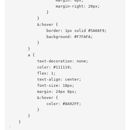
                    margin: 0px;

                    margin-right: 20px;

                }

            }

            &:hover {

                border: 1px solid #5A66F9;

                background: #F7FAFA;

            }

        }

        a {

            text-decoration: none;

            color: #111119;

            flex: 1;

            text-align: center;

            font-size: 18px;

            margin: 24px 0px;

            &:hover {

                color: #8A92FF;

            }

        }

    }
