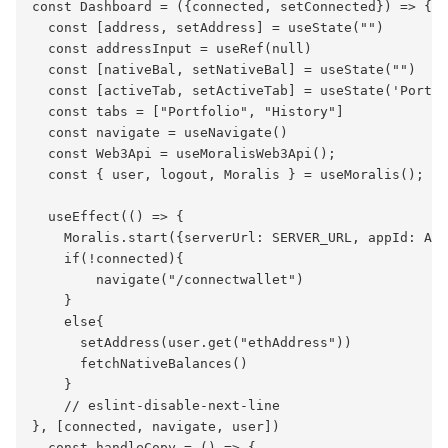
const Dashboard = ({connected, setConnected}) => {

  const [address, setAddress] = useState("")

  const addressInput = useRef(null)

  const [nativeBal, setNativeBal] = useState("")

  const [activeTab, setActiveTab] = useState('Portfo
  const tabs = ["Portfolio", "History"]

  const navigate = useNavigate()

  const Web3Api = useMoralisWeb3Api();

  const { user, logout, Moralis } = useMoralis();

  useEffect(() => {

    Moralis.start({serverUrl: SERVER_URL, appId: APP
    if(!connected){

        navigate("/connectwallet")        

    }

    else{

      setAddress(user.get("ethAddress"))

      fetchNativeBalances()

    }

    // eslint-disable-next-line

}, [connected, navigate, user])

  const handleCopy = () => {
