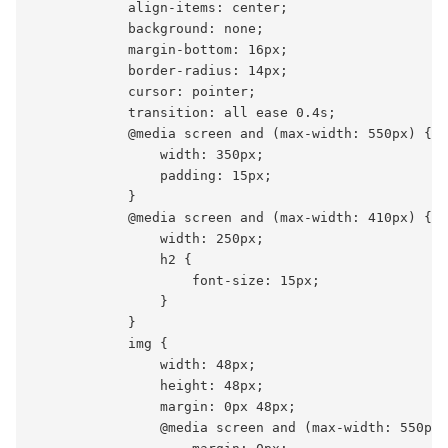
            align-items: center;

            background: none;

            margin-bottom: 16px;

            border-radius: 14px;

            cursor: pointer;

            transition: all ease 0.4s;

            @media screen and (max-width: 550px) {

                width: 350px;

                padding: 15px;

            }

            @media screen and (max-width: 410px) {

                width: 250px;

                h2 {

                    font-size: 15px;

                }

            }

            img {

                width: 48px;

                height: 48px;

                margin: 0px 48px;

                @media screen and (max-width: 550px)