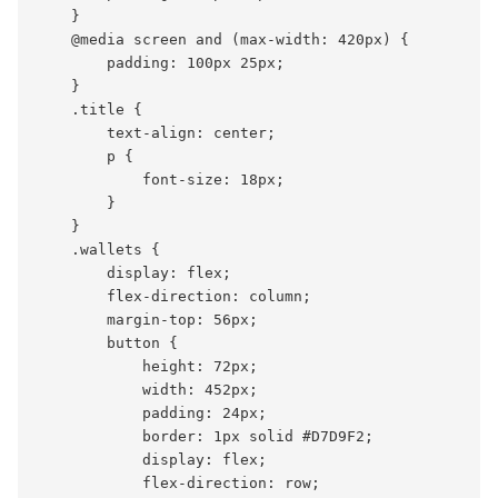
    }

    @media screen and (max-width: 420px) {

        padding: 100px 25px;

    }

    .title {

        text-align: center;

        p {

            font-size: 18px;

        }

    }

    .wallets {

        display: flex;

        flex-direction: column;

        margin-top: 56px;

        button {

            height: 72px;

            width: 452px;

            padding: 24px;

            border: 1px solid #D7D9F2;

            display: flex;

            flex-direction: row;
