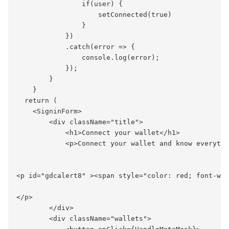
                if(user) {

                    setConnected(true)

                }

            })

            .catch(error => {

                console.log(error);

            });

        }

    }

  return (

    <SigninForm>

        <div className="title">

            <h1>Connect your wallet</h1>

            <p>Connect your wallet and know everythi
<p id="gdcalert8" ><span style="color: red; font-wei
</p>

        </div>

        <div className="wallets">
