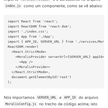
como um componente, como se vê abaixo:
index.js
import React from 'react';

import ReactDOM from 'react-dom';

import './index.css';

import App from './App';

import { APP_ID, SERVER_URL } from './services/Moral
ReactDOM.render(

  <React.StrictMode>

    <MoralisProvider serverUrl={SERVER_URL} appId={A
      <App />

    </MoralisProvider>

  </React.StrictMode>,

  document.getElementById('root')

Nós importamos
e
do arquivo
SERVER_URL
APP_ID
no trecho de código acima; isto
MoralisConfig.js