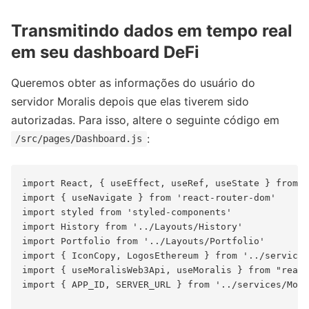
Transmitindo dados em tempo real
em seu dashboard DeFi
Queremos obter as informações do usuário do
servidor Moralis depois que elas tiverem sido
autorizadas. Para isso, altere o seguinte código em
:
/src/pages/Dashboard.js
import React, { useEffect, useRef, useState } from '
import { useNavigate } from 'react-router-dom'

import styled from 'styled-components'

import History from '../Layouts/History'

import Portfolio from '../Layouts/Portfolio'

import { IconCopy, LogosEthereum } from '../services
import { useMoralisWeb3Api, useMoralis } from "react
import { APP_ID, SERVER_URL } from '../services/Mora