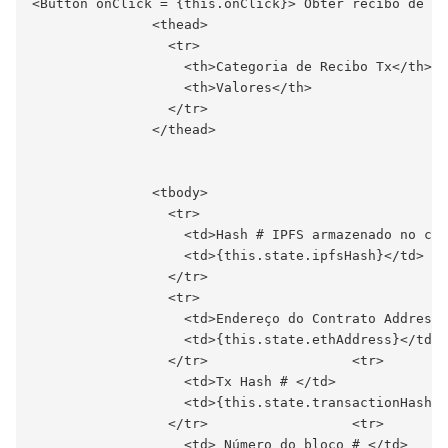
<Button onClick = {this.onClick}> Obter recibo de tr
               <thead>

                 <tr>

                   <th>Categoria de Recibo Tx</th>

                   <th>Valores</th>

                 </tr>

               </thead>

               <tbody>

                 <tr>

                   <td>Hash # IPFS armazenado no con
                   <td>{this.state.ipfsHash}</td>

                 </tr>

                 <tr>

                   <td>Endereço do Contrato Address<
                   <td>{this.state.ethAddress}</td>

                 </tr>                  <tr>

                   <td>Tx Hash # </td>

                   <td>{this.state.transactionHash}<
                 </tr>                  <tr>

                   <td> Número do bloco # </td>
