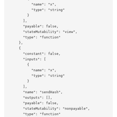
           "name": "x",

           "type": "string"

         }

       ],

       "payable": false,

       "stateMutability": "view",

       "type": "function"

     },

     {

       "constant": false,

       "inputs": [

         {

           "name": "x",

           "type": "string"

         }

       ],

       "name": "sendHash",

       "outputs": [],

       "payable": false,

       "stateMutability": "nonpayable",

       "type": "function"
