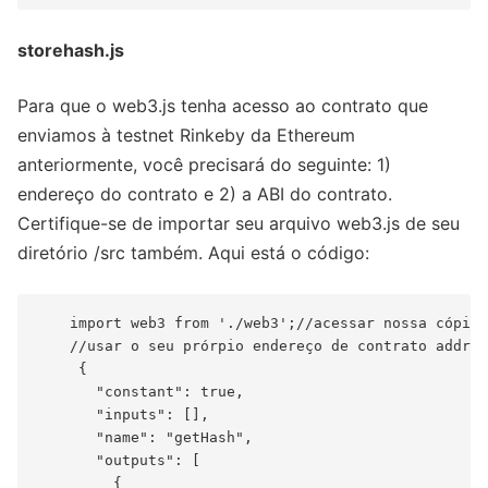
storehash.js
Para que o web3.js tenha acesso ao contrato que
enviamos à testnet Rinkeby da Ethereum
anteriormente, você precisará do seguinte: 1)
endereço do contrato e 2) a ABI do contrato.
Certifique-se de importar seu arquivo web3.js de seu
diretório /src também. Aqui está o código:
    import web3 from './web3';//acessar nossa cópia 
    //usar o seu prórpio endereço de contrato addres
     {

       "constant": true,

       "inputs": [],

       "name": "getHash",

       "outputs": [

         {
