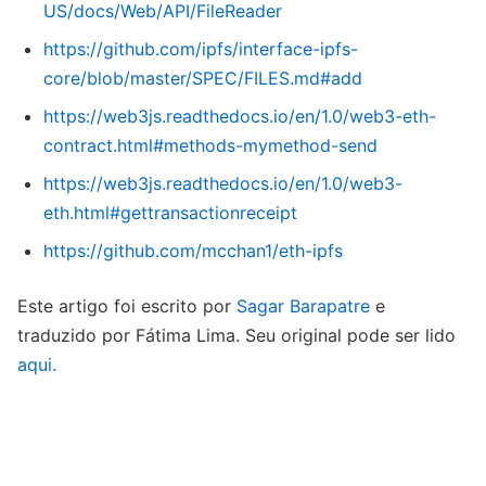
US/docs/Web/API/FileReader
https://github.com/ipfs/interface-ipfs-
core/blob/master/SPEC/FILES.md#add
https://web3js.readthedocs.io/en/1.0/web3-eth-
contract.html#methods-mymethod-send
https://web3js.readthedocs.io/en/1.0/web3-
eth.html#gettransactionreceipt
https://github.com/mcchan1/eth-ipfs
Este artigo foi escrito por
Sagar Barapatre
e
traduzido por Fátima Lima. Seu original pode ser lido
aqui.