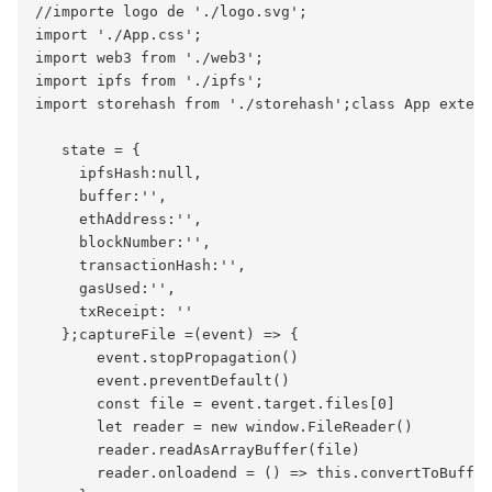
//importe logo de './logo.svg';

import './App.css';

import web3 from './web3';

import ipfs from './ipfs';

import storehash from './storehash';class App extend
   state = {

     ipfsHash:null,

     buffer:'',

     ethAddress:'',

     blockNumber:'',

     transactionHash:'',

     gasUsed:'',

     txReceipt: ''  

   };captureFile =(event) => {

       event.stopPropagation()

       event.preventDefault()

       const file = event.target.files[0]

       let reader = new window.FileReader()

       reader.readAsArrayBuffer(file)

       reader.onloadend = () => this.convertToBuffer