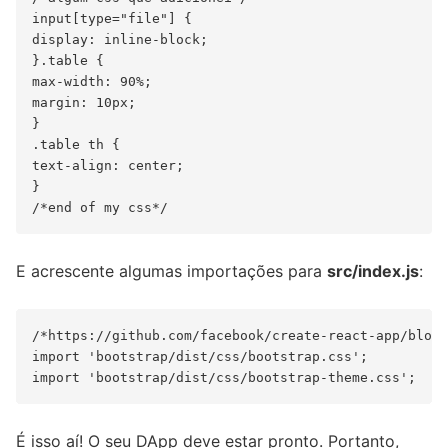
input[type="file"] {

display: inline-block;

}.table {

max-width: 90%;

margin: 10px;

}

.table th {

text-align: center;

}

E acrescente algumas importações para
src/index.js
:
/*https://github.com/facebook/create-react-app/blob/
import 'bootstrap/dist/css/bootstrap.css';

É isso aí! O seu DApp deve estar pronto. Portanto,