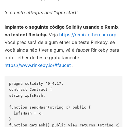
3. cd into eth-ipfs and “npm start”
Implante o seguinte código Solidity usando o Remix
na testnet Rinkeby.
Veja
https://remix.ethereum.org
.
Você precisará de algum ether de teste Rinkeby, se
você ainda não tiver algum, vá à
faucet
Rinkeby para
obter ether de teste gratuitamente.
https://www.rinkeby.io/#faucet
.
pragma solidity ^0.4.17;

contract Contract {

string ipfsHash;

function sendHash(string x) public {

  ipfsHash = x;

}

function getHash() public view returns (string x) {
