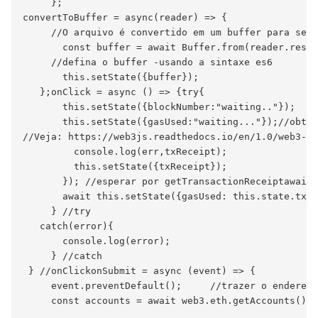
     };

convertToBuffer = async(reader) => {

     //O arquivo é convertido em um buffer para ser 
       const buffer = await Buffer.from(reader.resul
     //defina o buffer -usando a sintaxe es6

       this.setState({buffer});

   };onClick = async () => {try{

       this.setState({blockNumber:"waiting.."});

       this.setState({gasUsed:"waiting..."});//obter
//Veja: https://web3js.readthedocs.io/en/1.0/web3-et
         console.log(err,txReceipt);

         this.setState({txReceipt});

       }); //esperar por getTransactionReceiptawait 
       await this.setState({gasUsed: this.state.txRe
     } //try

   catch(error){

       console.log(error);

     } //catch

 } //onClickonSubmit = async (event) => {

     event.preventDefault();     //trazer o endereço
     const accounts = await web3.eth.getAccounts();
