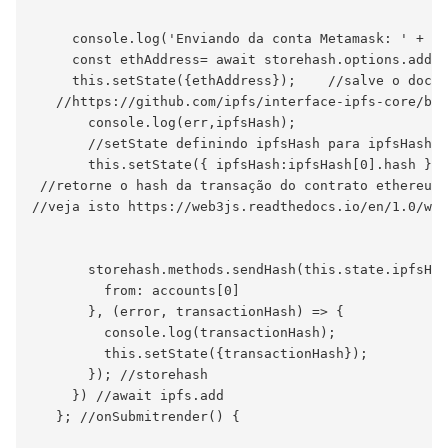
     console.log('Enviando da conta Metamask: ' + ac
     const ethAddress= await storehash.options.addre
     this.setState({ethAddress});    //salve o docum
   //https://github.com/ipfs/interface-ipfs-core/blo
       console.log(err,ipfsHash);

       //setState definindo ipfsHash para ipfsHash[0
       this.setState({ ipfsHash:ipfsHash[0].hash });
 //retorne o hash da transação do contrato ethereum 
//veja isto https://web3js.readthedocs.io/en/1.0/web
       storehash.methods.sendHash(this.state.ipfsHas
         from: accounts[0]

       }, (error, transactionHash) => {

         console.log(transactionHash);

         this.setState({transactionHash});

       }); //storehash

     }) //await ipfs.add

   }; //onSubmitrender() {
