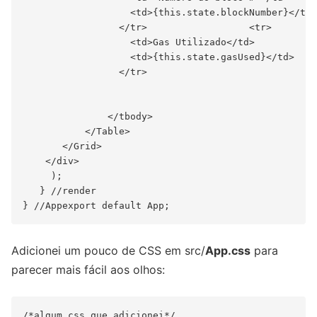
                   <td>{this.state.blockNumber}</td>

                 </tr>                  <tr>

                   <td>Gas Utilizado</td>

                   <td>{this.state.gasUsed}</td>

                 </tr>

               </tbody>

           </Table>

       </Grid>

    </div>

     );

   } //render

Adicionei um pouco de CSS em src/
App.css
para
parecer mais fácil aos olhos:
/*algum css que adicionei*/
