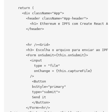
     return (

       <div className="App">

         <header className="App-header">

           <h1> Ethereum e IPFS com Create React App
         </header>

         <hr /><Grid>

         <h3> Escolha o arquivo para enviar ao IPFS 
         <Form onSubmit={this.onSubmit}>

           <input

             type = "file"

             onChange = {this.captureFile}

           />

            <Button

            bsStyle="primary"

            type="submit">

            Send it

            </Button>

         </Form><hr/>
