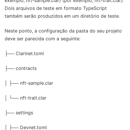
exemplo, nft-sample.clar) (por exemplo, nft-trait.clar).
Dois arquivos de teste em formato TypeScript
também serão produzidos em um diretório de teste.
Neste ponto, a configuração da pasta do seu projeto
deve ser parecida com a seguinte:
├── Clarinet.toml
├── contracts
│ ├── nft-sample.clar
│ └── nft-trait.clar
├── settings
│ ├── Devnet.toml