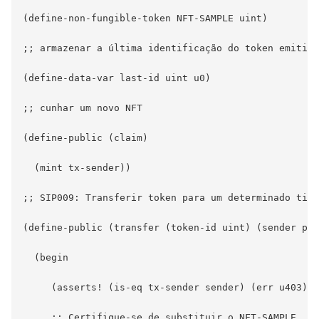
(define-non-fungible-token NFT-SAMPLE uint)

;; armazenar a última identificação do token emitido

(define-data-var last-id uint u0)

;; cunhar um novo NFT

(define-public (claim)

  (mint tx-sender))

;; SIP009: Transferir token para um determinado titu
(define-public (transfer (token-id uint) (sender pri
  (begin

     (asserts! (is-eq tx-sender sender) (err u403))

     ;; Certifique-se de substituir o NFT-SAMPLE
