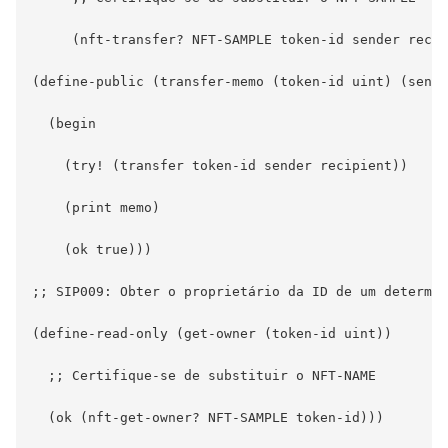
     (nft-transfer? NFT-SAMPLE token-id sender recip
(define-public (transfer-memo (token-id uint) (sende
  (begin

    (try! (transfer token-id sender recipient))

    (print memo)

    (ok true)))

;; SIP009: Obter o proprietário da ID de um determin
(define-read-only (get-owner (token-id uint))

  ;; Certifique-se de substituir o NFT-NAME

  (ok (nft-get-owner? NFT-SAMPLE token-id)))
