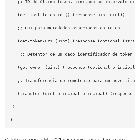
   ;; ID do último token, limitado ao intervalo uint

   (get-last-token-id () (response uint uint))

   ;; URI para metadados associados ao token

   (get-token-uri (uint) (response (optional (string
    ;; Detentor de um dado identificador de token

   (get-owner (uint) (response (optional principal) 
   ;; Transferência do remetente para um novo titula
   (transfer (uint principal principal) (response bo
 )

O fato de que o EIP 721 seja mais longo demonstra