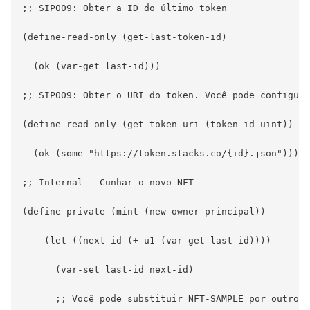
;; SIP009: Obter a ID do último token

(define-read-only (get-last-token-id)

  (ok (var-get last-id)))

;; SIP009: Obter o URI do token. Você pode configurá
(define-read-only (get-token-uri (token-id uint))

  (ok (some "https://token.stacks.co/{id}.json")))

;; Internal - Cunhar o novo NFT

(define-private (mint (new-owner principal))

    (let ((next-id (+ u1 (var-get last-id))))

      (var-set last-id next-id)

      ;; Você pode substituir NFT-SAMPLE por outro n