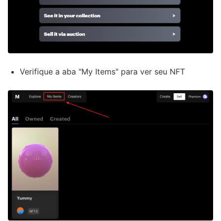
Verifique a aba "My Items" para ver seu NFT