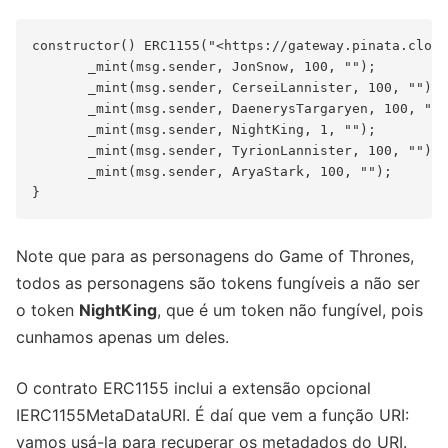
constructor() ERC1155("<https://gateway.pinata.cloud
       _mint(msg.sender, JonSnow, 100, "");

       _mint(msg.sender, CerseiLannister, 100, "");

       _mint(msg.sender, DaenerysTargaryen, 100, "")
       _mint(msg.sender, NightKing, 1, "");

       _mint(msg.sender, TyrionLannister, 100, "");

       _mint(msg.sender, AryaStark, 100, "");

Note que para as personagens do Game of Thrones,
todos as personagens são tokens fungíveis a não ser
o token
NightKing
, que é um token não fungível, pois
cunhamos apenas um deles.
O contrato ERC1155 inclui a extensão opcional
IERC1155MetaDataURI. É daí que vem a função URI:
vamos usá-la para recuperar os metadados do URI.