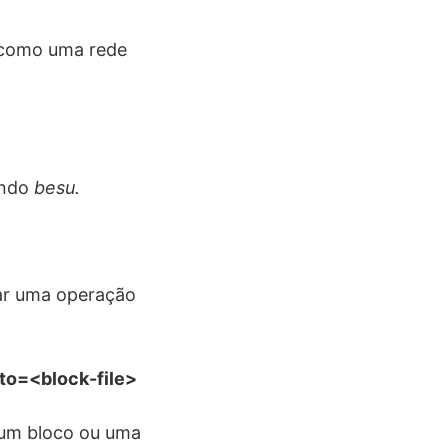
 como uma rede
ando
besu.
ar uma operação
to=<block-file>
 um bloco ou uma