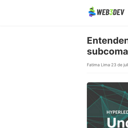
Entenden
subcoman
Fatima Lima
·
23 de ju