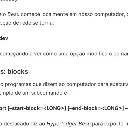
e o
Besu
comece localmente em nosso computador,
pção de rede se torna:
dev
á começando a ver como uma opção modifica o com
: blocks
 programas que dizem ao computador para execut
xemplo de um subcomando é
ort [–start-block=<LONG>] [–end-block=<LONG>] –
 destacado diz ao
Hyperledger Besu
para exportar