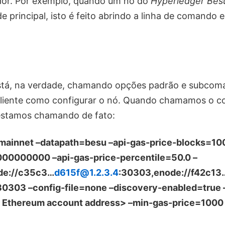
or. Por exemplo, quando um nó do
Hyperledger Bes
de principal, isto é feito abrindo a linha de comando
tá, na verdade, chamando opções padrão e subcom
cliente como configurar o nó. Quando chamamos o 
 estamos chamando de fato:
ainnet –datapath=besu –api-gas-price-blocks=100
00000000 –api-gas-price-percentile=50.0 –
de://c35c3…
d615f@1.2.3.4
:30303,enode://f42c13
30303 –config-file=none –discovery-enabled=true 
 Ethereum account address> –min-gas-price=1000