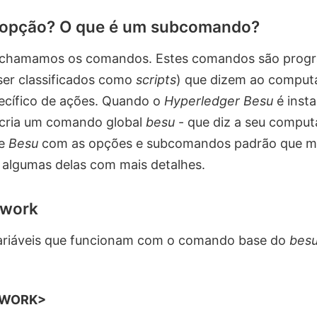
 opção? O que é um subcomando?
 chamamos os comandos. Estes comandos são progr
r classificados como
scripts
) que dizem ao comput
ecífico de ações. Quando o
Hyperledger Besu
é inst
 cria um comando global
besu
- que diz a seu comput
te
Besu
com as opções e subcomandos padrão que m
 algumas delas com mais detalhes.
twork
ariáveis que funcionam com o comando base do
bes
TWORK>