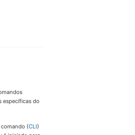
comandos
s específicas do
de comando (
CLI
)