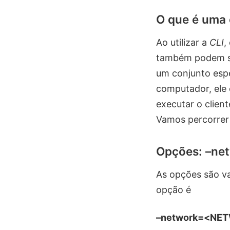
O que é uma
Ao utilizar a
CLI
,
também podem se
um conjunto esp
computador, ele
executar o clien
Vamos percorrer
Opções: –ne
As opções são v
opção é
–network=<NE