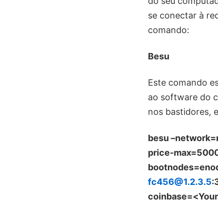
do seu computad
se conectar à re
comando:
Besu
Este comando es
ao software do 
nos bastidores,
besu –network=m
price-max=5000
bootnodes=eno
fc456@1.2.3.5
:
coinbase=<Your