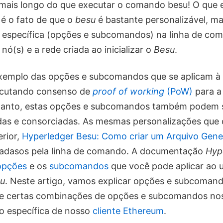
 mais longo do que executar o comando besu! O que
 é o fato de que o
besu
é bastante personalizável, m
 específica (opções e subcomandos) na linha de com
 nó(s) e a rede criada ao inicializar o
Besu
.
xemplo das opções e subcomandos que se aplicam à 
ecutando consenso de
proof of working
(PoW)
para 
tanto, estas opções e subcomandos também podem s
adas e consorciadas. As mesmas personalizações que
erior,
Hyperledger Besu: Como criar um Arquivo Gene
adasos pela linha de comando. A documentação
Hyp
opções
e os
subcomandos
que você pode aplicar ao u
su
. Neste artigo, vamos explicar opções e subcomand
ue certas combinações de opções e subcomandos nos
o específica de nosso
cliente Ethereum
.