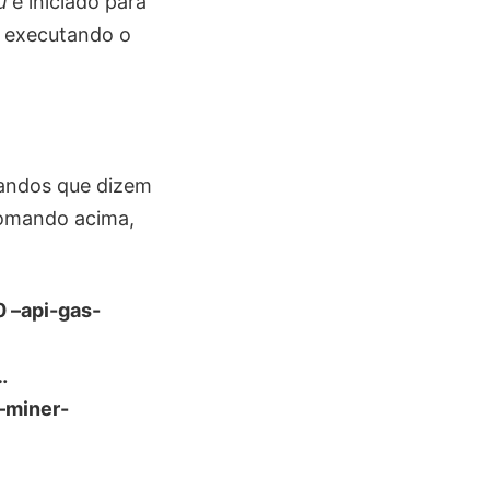
u
é iniciado para
 e executando o
andos que dizem
comando acima,
 –api-gas-
…
–miner-