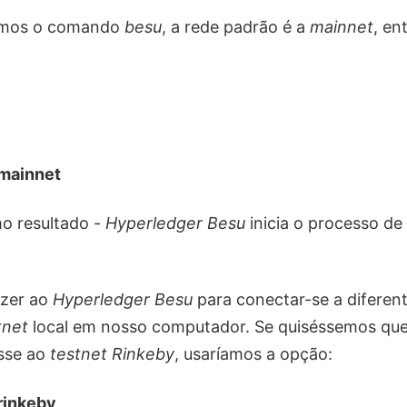
amos o comando
besu
, a rede padrão é a
mainnet
, en
mainnet
o resultado -
Hyperledger Besu
inicia o processo de
izer ao
Hyperledger Besu
para conectar-se a diferent
tnet
local em nosso computador. Se quiséssemos qu
sse ao
testnet Rinkeby
, usaríamos a opção:
rinkeby