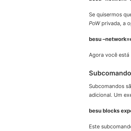
Se quisermos qu
PoW
privada, a o
besu –network=
Agora você est
Subcomandos
Subcomandos são
adicional. Um e
besu blocks exp
Este subcomando