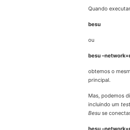
Quando execut
besu
ou
besu –network=
obtemos o mesm
principal.
Mas, podemos d
incluindo um
tes
Besu
se conecta
besu –network=