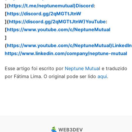
](
https://t.me/neptunemutual)Discord
:
[
https://discord.gg/2qMGTtJtnW
](
https://discord.gg/2qMGTtJtnW)YouTube
:
[
https://www.youtube.com/c/NeptuneMutual
]
(
https://www.youtube.com/c/NeptuneMutual)LinkedIn
https://www.linkedin.com/company/neptune-mutual
Esse artigo foi escrito por
Neptune Mutua
l e traduzido
por Fátima Lima. O original pode ser lido
aqui
.
WEB3DEV