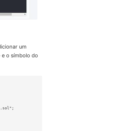
dicionar um
 e o símbolo do
.sol";
