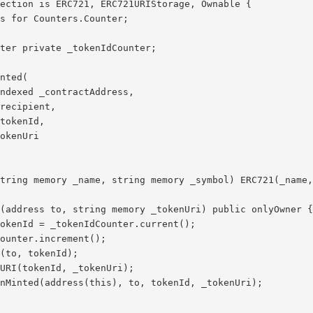
ection is ERC721, ERC721URIStorage, Ownable {

s for Counters.Counter;

ter private _tokenIdCounter;

nted(

ndexed _contractAddress,

recipient,

tokenId,

okenUri

tring memory _name, string memory _symbol) ERC721(_name,
(address to, string memory _tokenUri) public onlyOwner {

okenId = _tokenIdCounter.current();

ounter.increment();

(to, tokenId);

URI(tokenId, _tokenUri);

nMinted(address(this), to, tokenId, _tokenUri);
