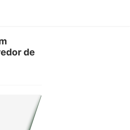
em
vedor de