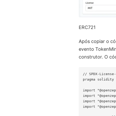
ERC721
Após copiar o có
evento TokenMint
construtor. O cód
// SPDX-License-
pragma solidity 
import "@openzep
import "@openzep
import "@openzep
import "@openzep