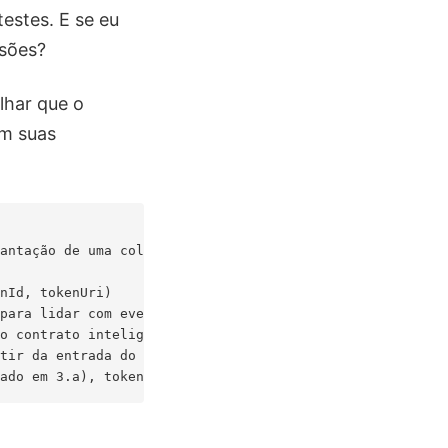
estes. E se eu
ssões?
lhar que o
em suas
antação de uma coleção NFT (ERC721) com alguns argumento
nId, tokenUri)

para lidar com eventos emitidos e servi-lo via HTTP.

o contrato inteligente e tenha a seguinte funcionalidade
tir da entrada do usuário);
