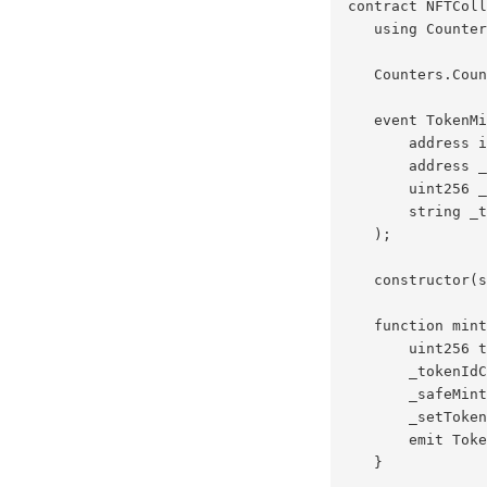
contract NFTColl
   using Counter
   Counters.Coun
   event TokenMi
       address i
       address _
       uint256 _
       string _t
   );

   constructor(s
   function mint
       uint256 t
       _tokenIdC
       _safeMint
       _setToken
       emit Toke
   }
