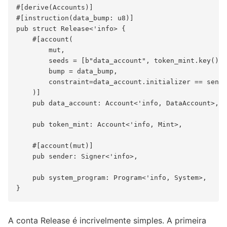
#[derive(Accounts)]

#[instruction(data_bump: u8)]

pub struct Release<'info> {

    #[account(

        mut,

        seeds = [b"data_account", token_mint.key().a
        bump = data_bump,

        constraint=data_account.initializer == sende
    )]

    pub data_account: Account<'info, DataAccount>,

    pub token_mint: Account<'info, Mint>,

    #[account(mut)]

    pub sender: Signer<'info>,

    pub system_program: Program<'info, System>,

A conta Release é incrivelmente simples. A primeira