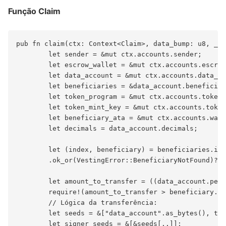
Função Claim
pub fn claim(ctx: Context<Claim>, data_bump: u8, _es
        let sender = &mut ctx.accounts.sender;

        let escrow_wallet = &mut ctx.accounts.escrow
        let data_account = &mut ctx.accounts.data_ac
        let beneficiaries = &data_account.beneficiar
        let token_program = &mut ctx.accounts.token_
        let token_mint_key = &mut ctx.accounts.token
        let beneficiary_ata = &mut ctx.accounts.wall
        let decimals = data_account.decimals;

        let (index, beneficiary) = beneficiaries.ite
        .ok_or(VestingError::BeneficiaryNotFound)?;

        let amount_to_transfer = ((data_account.perc
        require!(amount_to_transfer > beneficiary.cl
        // Lógica da transferência:

        let seeds = &["data_account".as_bytes(), tok
        let signer_seeds = &[&seeds[..]];
