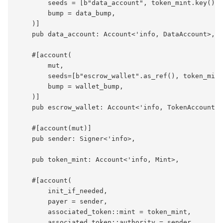
        seeds = [b"data_account", token_mint.key().a
        bump = data_bump,

    )]

    pub data_account: Account<'info, DataAccount>,

    #[account(

        mut,

        seeds=[b"escrow_wallet".as_ref(), token_mint
        bump = wallet_bump,

    )]

    pub escrow_wallet: Account<'info, TokenAccount>,

    #[account(mut)]

    pub sender: Signer<'info>,

    pub token_mint: Account<'info, Mint>,

    #[account(

        init_if_needed,

        payer = sender,

        associated_token::mint = token_mint,

        associated_token::authority = sender,
