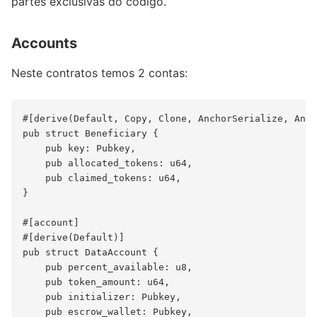
partes exclusivas do código.
Accounts
Neste contratos temos 2 contas:
#[derive(Default, Copy, Clone, AnchorSerialize, Anch
pub struct Beneficiary {

    pub key: Pubkey,           

    pub allocated_tokens: u64, 

    pub claimed_tokens: u64,   

}

#[account]

#[derive(Default)]

pub struct DataAccount {

    pub percent_available: u8, 

    pub token_amount: u64,     

    pub initializer: Pubkey,   

    pub escrow_wallet: Pubkey,
