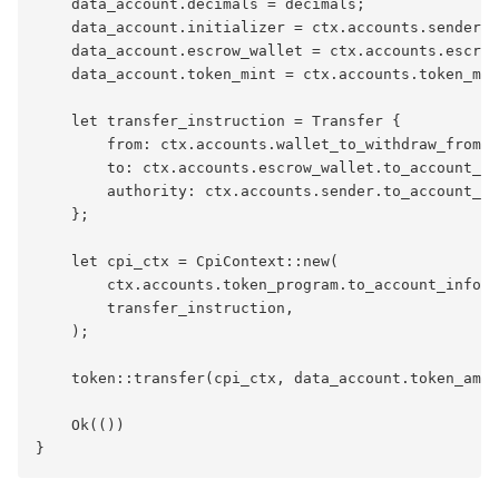
    data_account.decimals = decimals;

    data_account.initializer = ctx.accounts.sender.t
    data_account.escrow_wallet = ctx.accounts.escrow
    data_account.token_mint = ctx.accounts.token_min
    let transfer_instruction = Transfer {

        from: ctx.accounts.wallet_to_withdraw_from.t
        to: ctx.accounts.escrow_wallet.to_account_in
        authority: ctx.accounts.sender.to_account_in
    };

    let cpi_ctx = CpiContext::new(

        ctx.accounts.token_program.to_account_info()
        transfer_instruction,

    );

    token::transfer(cpi_ctx, data_account.token_amou
    Ok(())
