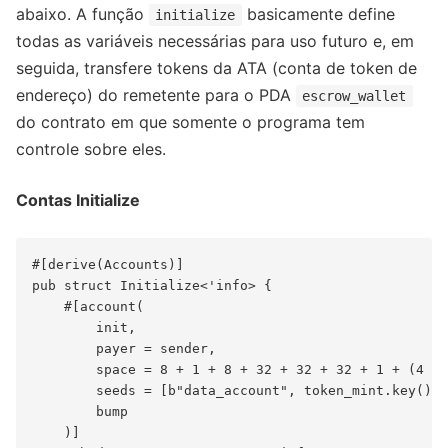
abaixo. A função
basicamente define
initialize
todas as variáveis necessárias para uso futuro e, em
seguida, transfere tokens da ATA (conta de token de
endereço) do remetente para o PDA
escrow_wallet
do contrato em que somente o programa tem
controle sobre eles.
Contas Initialize
#[derive(Accounts)]

pub struct Initialize<'info> {

    #[account(

        init,

        payer = sender,

        space = 8 + 1 + 8 + 32 + 32 + 32 + 1 + (4 + 
        seeds = [b"data_account", token_mint.key().a
        bump

    )]
