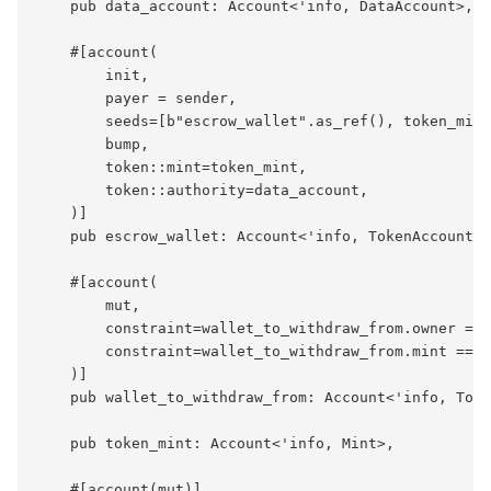
    pub data_account: Account<'info, DataAccount>,

    #[account(

        init,

        payer = sender,

        seeds=[b"escrow_wallet".as_ref(), token_mint
        bump,

        token::mint=token_mint,

        token::authority=data_account,

    )]

    pub escrow_wallet: Account<'info, TokenAccount>,

    #[account(

        mut,

        constraint=wallet_to_withdraw_from.owner == 
        constraint=wallet_to_withdraw_from.mint == t
    )]

    pub wallet_to_withdraw_from: Account<'info, Toke
    pub token_mint: Account<'info, Mint>,

    #[account(mut)]
