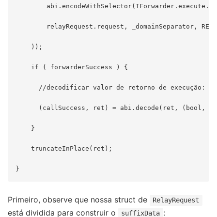
        abi.encodeWithSelector(IForwarder.execute.se
        relayRequest.request, _domainSeparator, RELA
    ));

    if ( forwarderSuccess ) {

      //decodificar valor de retorno de execução:

      (callSuccess, ret) = abi.decode(ret, (bool, by
    }

    truncateInPlace(ret);

Primeiro, observe que nossa struct de
RelayRequest
está dividida para construir o
:
suffixData