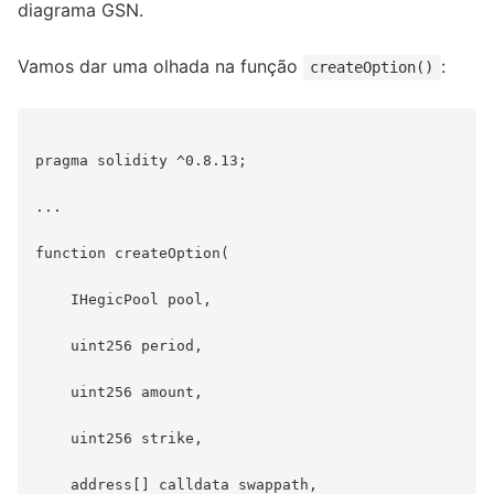
diagrama GSN.
Vamos dar uma olhada na função
:
createOption()
pragma solidity ^0.8.13;

...

function createOption(

    IHegicPool pool,

    uint256 period,

    uint256 amount,

    uint256 strike,

    address[] calldata swappath,
