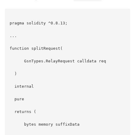
pragma solidity ^0.8.13;

...

function splitRequest(

      GsnTypes.RelayRequest calldata req

  )

  internal

  pure

  returns (

      bytes memory suffixData
