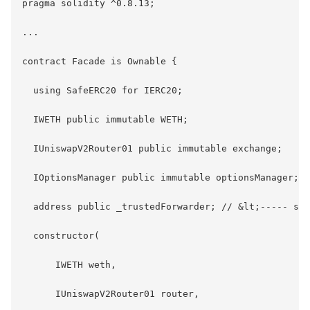
pragma solidity ^0.8.13;

...

contract Facade is Ownable {

  using SafeERC20 for IERC20;

  IWETH public immutable WETH;

  IUniswapV2Router01 public immutable exchange;

  IOptionsManager public immutable optionsManager;

  address public _trustedForwarder; // &lt;----- slo
  constructor(

      IWETH weth,

      IUniswapV2Router01 router,
