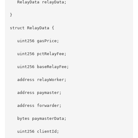
   RelayData relayData;

}

struct RelayData {

   uint256 gasPrice;

   uint256 pctRelayFee;

   uint256 baseRelayFee;

   address relayWorker;

   address paymaster;

   address forwarder;

   bytes paymasterData;

   uint256 clientId;
