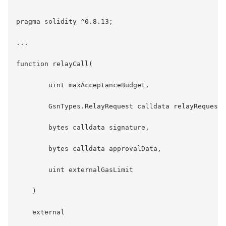
pragma solidity ^0.8.13;

...

function relayCall(

        uint maxAcceptanceBudget,

        GsnTypes.RelayRequest calldata relayRequest,

        bytes calldata signature,

        bytes calldata approvalData,

        uint externalGasLimit

    )

    external
