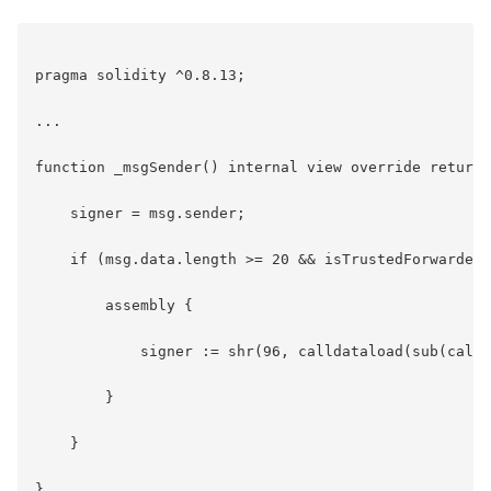
pragma solidity ^0.8.13;

...

function _msgSender() internal view override returns
    signer = msg.sender;

    if (msg.data.length >= 20 && isTrustedForwarder(
        assembly {

            signer := shr(96, calldataload(sub(calld
        }

    }
