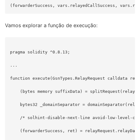
Vamos explorar a função de execução:
pragma solidity ^0.8.13;

...

function execute(GsnTypes.RelayRequest calldata rela
    (bytes memory suffixData) = splitRequest(relayRe
    bytes32 _domainSeparator = domainSeparator(relay
    /* solhint-disable-next-line avoid-low-level-cal
    (forwarderSuccess, ret) = relayRequest.relayData