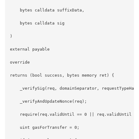
    bytes calldata suffixData,

    bytes calldata sig

)

external payable

override

returns (bool success, bytes memory ret) {

    _verifySig(req, domainSeparator, requestTypeHash
    _verifyAndUpdateNonce(req);

    require(req.validUntil == 0 || req.validUntil > 
    uint gasForTransfer = 0;
