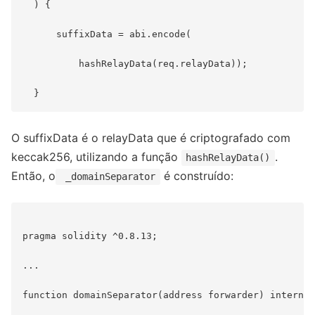
  ) {

      suffixData = abi.encode(

          hashRelayData(req.relayData));

O suffixData é o relayData que é criptografado com
keccak256, utilizando a função
.
hashRelayData()
Então, o
é construído:
_domainSeparator
pragma solidity ^0.8.13;

...

function domainSeparator(address forwarder) internal