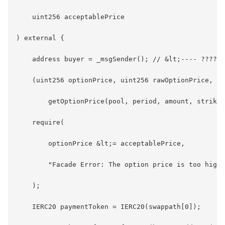
    uint256 acceptablePrice

) external {

    address buyer = _msgSender(); // &lt;---- ????

    (uint256 optionPrice, uint256 rawOptionPrice, , 
        getOptionPrice(pool, period, amount, strike,
    require(

        optionPrice &lt;= acceptablePrice,

        "Facade Error: The option price is too high"

    );

    IERC20 paymentToken = IERC20(swappath[0]);
