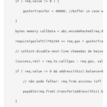
    if ( req.value != 0 ) {

        gasForTransfer = 40000; //buffer in case we 
    }

    bytes memory callData = abi.encodePacked(req.dat
    require(gasleft()*63/64 >= req.gas + gasForTrans
    // solhint-disable-next-line chamadas de baixo n
    (success,ret) = req.to.call{gas : req.gas, value
    if ( req.value != 0 && address(this).balance>0 )
        // não pode falhar: req.from assinou (off ch
        payable(req.from).transfer(address(this).bal
    }
