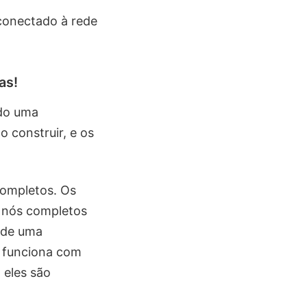
conectado à rede
as!
ndo uma
 construir, e os
completos. Os
s nós completos
 de uma
s funciona com
 eles são