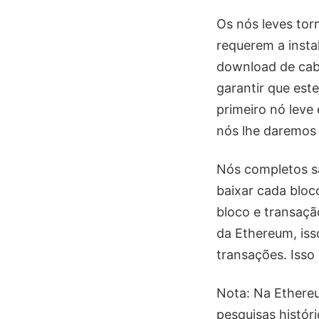
Os nós leves tor
requerem a insta
download de cabe
garantir que est
primeiro nó lev
nós lhe daremos 
Nós completos sã
baixar cada bloc
bloco e transaçã
da Ethereum, iss
transações. Isso
Nota: Na Ethereu
pesquisas histór