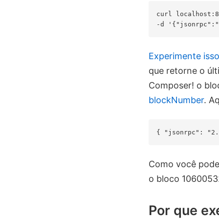
curl localhost:8
Experimente iss
que retorne o úl
Composer! o blo
blockNumber
. A
Como você pode v
o bloco 1060053
Por que exe