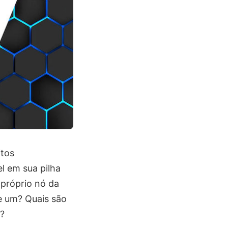
itos
 em sua pilha
 próprio nó da
de um? Quais são
e?