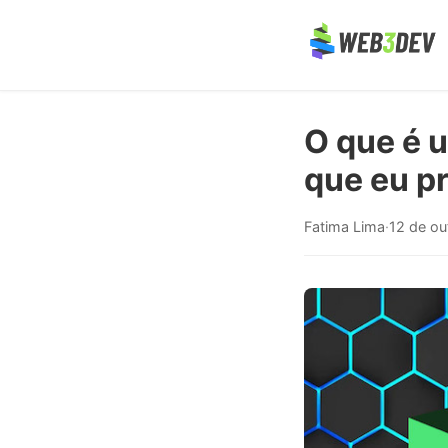
O que é 
que eu p
Fatima Lima
·
12 de o