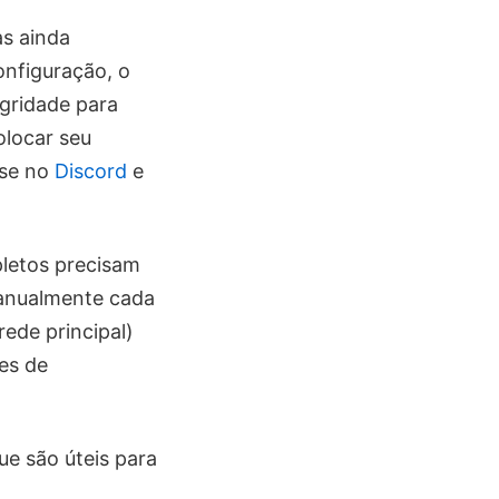
as ainda
onfiguração, o
egridade para
olocar seu
se no
Discord
e
pletos precisam
manualmente cada
ede principal)
es de
e são úteis para