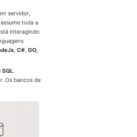
em servidor,
 assume toda a
stá interagindo
inguagens
odeJs
,
C#
,
GO,
u
SQL
.
r. Os bancos de