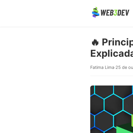
🔥 Princ
Explicad
Fatima Lima
·
25 de o