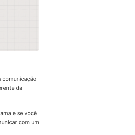
a comunicação
erente da
rama e se você
municar com um