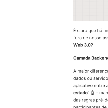
É claro que há m
fora de nosso a
Web 3.0?
Camada Backend
A maior diferen
dados ou servido
aplicativo entre
estado
" 🤖 - ma
das regras pré-d
participantes de