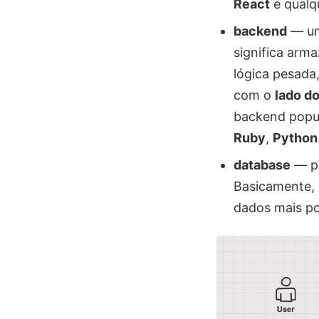
React
e qualq
backend
— um 
significa arm
lógica pesada
com o
lado do
backend popu
Ruby
,
Python
database
— po
Basicamente, 
dados mais p