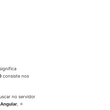
significa
0
consiste nos
uscar no servidor
️
Angular
, ⚛️