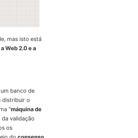
e, mas isto está
 a Web 2.0 e a
e um banco de
distribuir o
ma "
máquina de
 da validação
os os
meio do
consenso