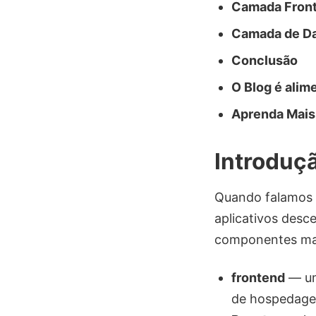
Camada Front
Camada de Da
Conclusão
O Blog é ali
Aprenda Mais
Introduç
Quando falamos 
aplicativos desc
componentes mais
frontend
— um 
de hospedagem