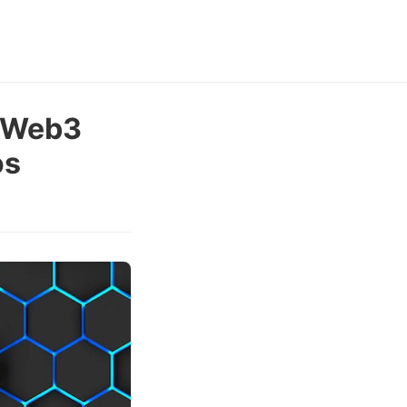
a Web3
os