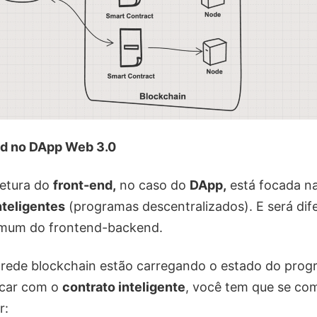
d no DApp Web 3.0
tetura do
front-end,
no caso do
DApp,
está focada n
nteligentes
(programas descentralizados). E será dif
mum do frontend-backend.
 rede blockchain estão carregando o estado do prog
icar com o
contrato inteligente
, você tem que se co
r: