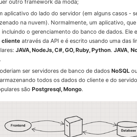
uer outro framework da moda;
aplicativo do lado do servidor (em alguns casos - s
azenado na nuvem). Normalmente, um aplicativo, que
, incluindo o gerenciamento do banco de dados. Ele e
 cliente
através da API e é escrito usando uma das l
lares:
JAVA, NodeJs, C#, GO, Ruby, Python
.
JAVA
,
N
.
deriam ser servidores de banco de dados
NoSQL
o
armazenando todos os dados do cliente e do servido
opulares são
Postgresql, Mongo
.