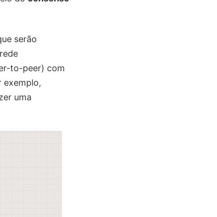
ue serão
rede
er-to-peer) com
r exemplo,
azer uma