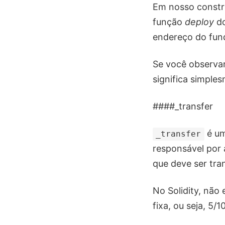
Em nosso constr
função
deploy
do
endereço do fun
Se você observar
significa simples
####_transfer
é um
_transfer
responsável por 
que deve ser tran
No Solidity, nã
fixa, ou seja, 5/