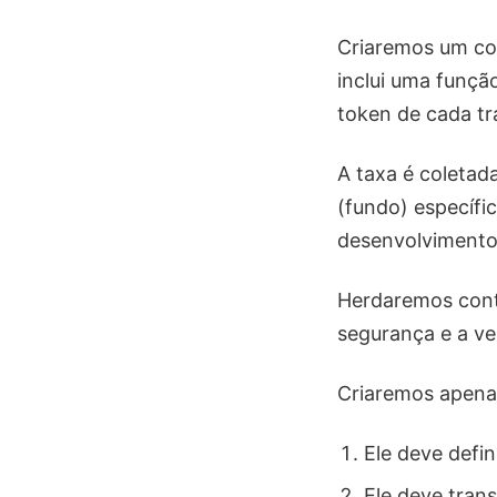
Criaremos um co
inclui uma funçã
token de cada tr
A taxa é coletad
(fundo) específi
desenvolvimento
Herdaremos cont
segurança e a v
Criaremos apenas 
Ele deve defi
Ele deve tran