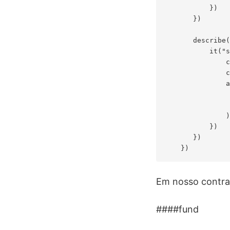
           })

       })

       describe(
           it("s
               c
               c
               a
                
                
               )

           })

       })

Em nosso contrat
####fund