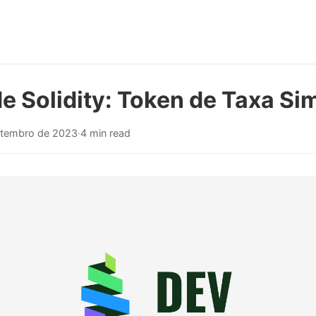
de Solidity: Token de Taxa Si
etembro de 2023
·
4 min read