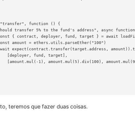
"transfer", function () {

hould transfer 5% to the fund's address", async function
onst { contract, deployer, fund, target } = await loadFi
onst amount = ethers.utils.parseEther("100")

wait expect(contract.transfer(target.address, amount)).t
   [deployer, fund, target],

   [amount.mul(-1), amount.mul(5).div(100), amount.mul(9
o, teremos que fazer duas coisas.