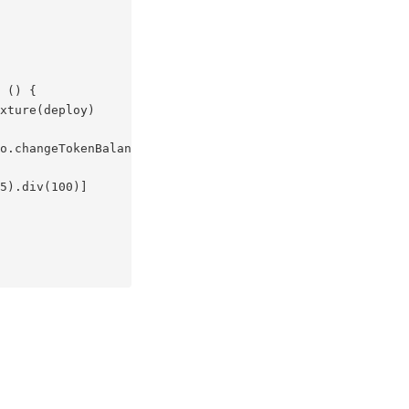
 () {

xture(deploy)

o.changeTokenBalances(contract,

5).div(100)]
