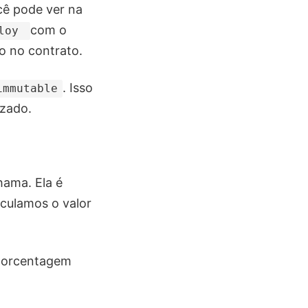
cê pode ver na
com o
ploy
o no contrato.
. Isso
immutable
izado.
ama. Ela é
culamos o valor
 porcentagem