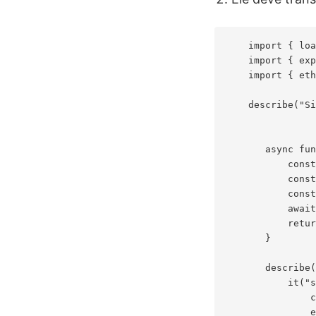
    import { loa
    import { exp
    import { eth
    describe("Si
       async fun
           const
           const
           const
           await
           retur
       }

       describe(
           it("s
               c
               e