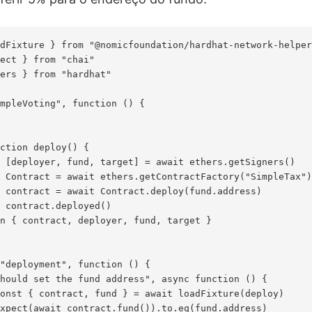
dFixture } from "@nomicfoundation/hardhat-network-helper
ect } from "chai"

ers } from "hardhat"

mpleVoting", function () {

ction deploy() {

 [deployer, fund, target] = await ethers.getSigners()

 Contract = await ethers.getContractFactory("SimpleTax")

 contract = await Contract.deploy(fund.address)

 contract.deployed()

n { contract, deployer, fund, target }

"deployment", function () {

hould set the fund address", async function () {

onst { contract, fund } = await loadFixture(deploy)

xpect(await contract.fund()).to.eq(fund.address)
