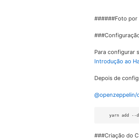
######Foto por
###Configuração
Para configurar 
Introdução ao H
Depois de config
@openzeppelin/c
###Criação do C