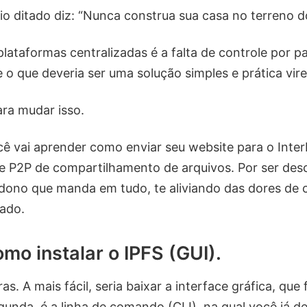
o ditado diz: “Nunca construa sua casa no terreno do
lataformas centralizadas é a falta de controle por pa
o que deveria ser uma solução simples e prática vir
ra mudar isso.
cê vai aprender como enviar seu website para o InterP
 P2P de compartilhamento de arquivos. Por ser desc
 dono que manda em tudo, te aliviando das dores de
zado.
mo instalar o IPFS (GUI).
s. A mais fácil, seria baixar a interface gráfica, que 
gunda, é a linha de comando (CLI), na qual você já d