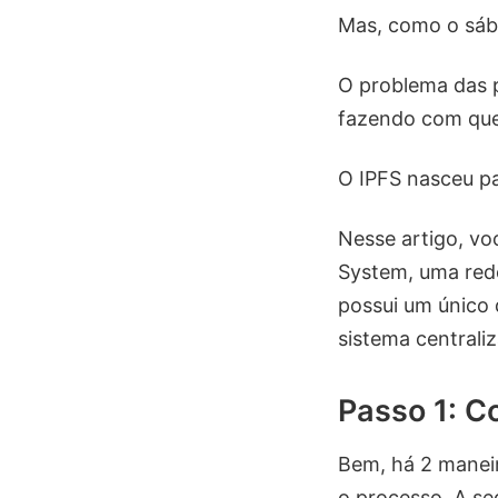
Mas, como o sábi
O problema das p
fazendo com que 
O IPFS nasceu pa
Nesse artigo, vo
System, uma rede
possui um único
sistema centrali
Passo 1: Co
Bem, há 2 maneira
o processo. A se