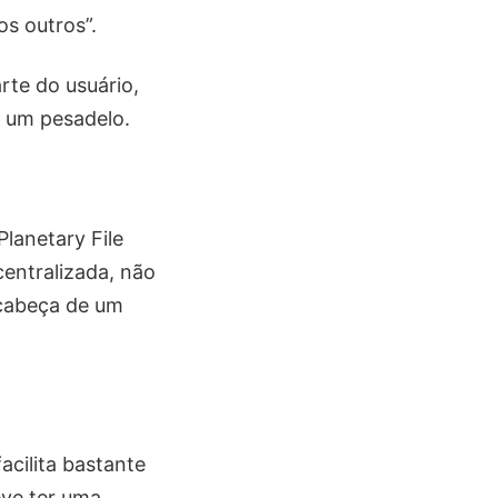
s outros”.
rte do usuário,
e um pesadelo.
lanetary File
entralizada, não
 cabeça de um
facilita bastante
eve ter uma