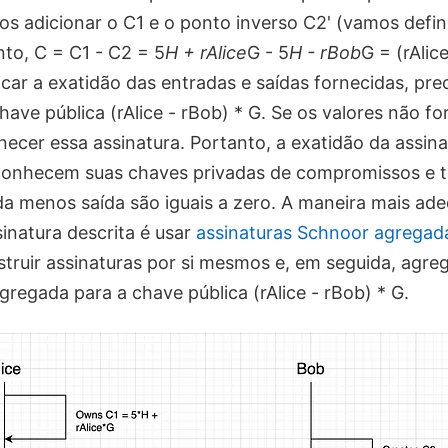
os adicionar o C1 e o ponto inverso С2' (vamos defin
nto, C = C1 - C2 = 5
H + rAlice
G - 5
H - rBob
G = (rAlic
ficar a exatidão das entradas e saídas fornecidas, pr
have pública (rAlice - rBob) * G. Se os valores não fo
ecer essa assinatura. Portanto, a exatidão da assinat
 conhecem suas chaves privadas de compromissos e
da menos saída são iguais a zero. A maneira mais ad
inatura descrita é usar
assinaturas Schnoor agregad
truir assinaturas por si mesmos e, em seguida, agreg
gregada para a chave pública (rAlice - rBob) * G.