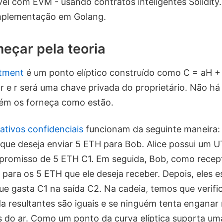
el com EVM - usando contratos inteligentes Solidit
mplementação em Golang.
çar pela teoria
tment
é um ponto elíptico construído como C = aH +
r e r será uma chave privada do proprietário. Não há
uém os forneça como estão.
ativos confidenciais
funcionam da seguinte maneira:
que deseja enviar 5 ETH para Bob. Alice possui um 
romisso de 5 ETH C1. Em seguida, Bob, como recepto
ara os 5 ETH que ele deseja receber. Depois, eles e
e gasta C1 na saída C2. Na cadeia, temos que verific
da resultantes são iguais e se ninguém tenta enganar
 do ar. Como um ponto da curva elíptica suporta um