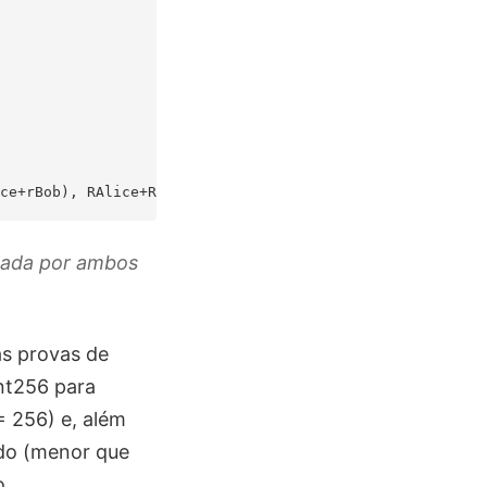
gada por ambos
as provas de
nt256 para
 256) e, além
ado (menor que
o.