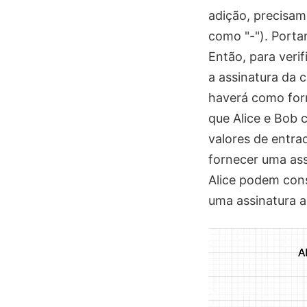
adição, precisam
como "-"). Porta
Então, para veri
a assinatura da c
haverá como forn
que Alice e Bob
valores de entra
fornecer uma ass
Alice podem cons
uma assinatura a