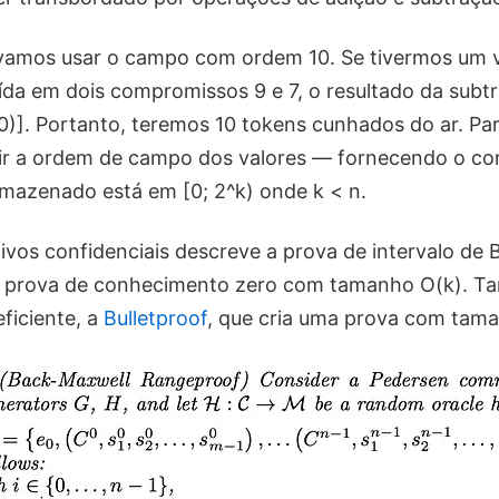
amos usar o campo com ordem 10. Se tivermos um v
aída em dois compromissos 9 e 7, o resultado da subt
)]. Portanto, teremos 10 tokens cunhados do ar. Para
ir a ordem de campo dos valores — fornecendo o c
rmazenado está em [0; 2^k) onde k < n.
tivos confidenciais descreve a prova de intervalo de
 prova de conhecimento zero com tamanho O(k). T
ficiente, a
Bulletproof
, que cria uma prova com tama