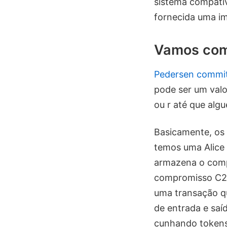
sistema compatív
fornecida uma i
Vamos come
Pedersen commi
pode ser um valo
ou r até que alg
Basicamente, os
temos uma Alice 
armazena o comp
compromisso C2 p
uma transação qu
de entrada e saí
cunhando tokens