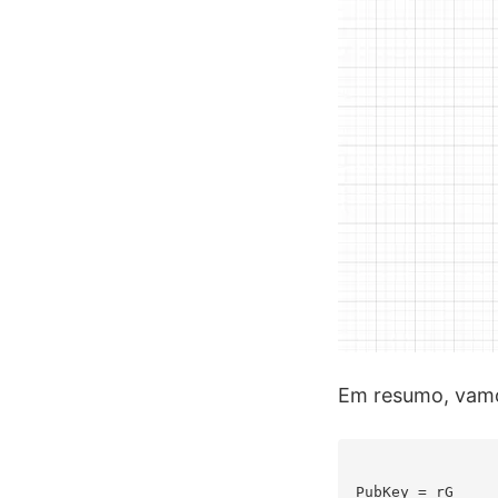
Em resumo, vamo
PubKey = rG
