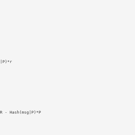
|P)*r

R - Hash(msg|P)*P
