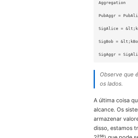
Aggregation

PubAggr = PubAli
SigAlice = &lt;k
SigBob = &lt;kBo
Observe que é
os lados.
A última coisa q
alcance. Os sist
armazenar valore
disso, estamos t
2²⁵⁶) que pode s