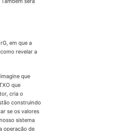
y. Também será
 rG, em que a
 como revelar a
 imagine que
UTXO que
r, cria o
stão construindo
ar se os valores
 nosso sistema
a operação de