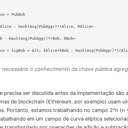
ce + PubBob

Alice - Hash(msg|PubAggr)*rAlice, RAlice>

b - Hash(msg|PubAggr)*rBob, RBob>

 necessário o conhecimento da chave pública agre
ue precisa ser discutida antes da implementação são 
emas de blockchain (Ethereum, por exemplo) usam ui
s. Portanto, estamos trabalhando no campo 2^n (n =
rabalhando em um campo de curva elíptica selecion
er transbordado por operações de adição e subtraçã