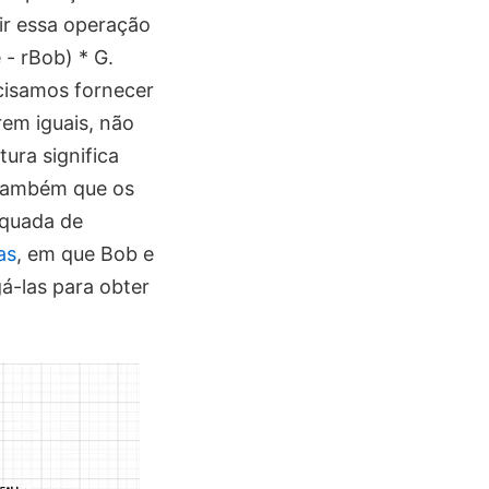
ir essa operação
e - rBob) * G.
ecisamos fornecer
rem iguais, não
ura significa
 também que os
equada de
as
, em que Bob e
á-las para obter