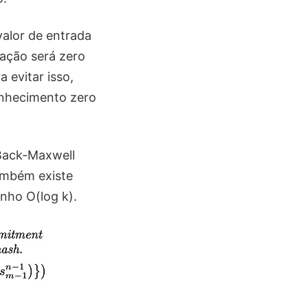
alor de entrada
ração será zero
 evitar isso,
onhecimento zero
 Back-Maxwell
ambém existe
nho O(log k).