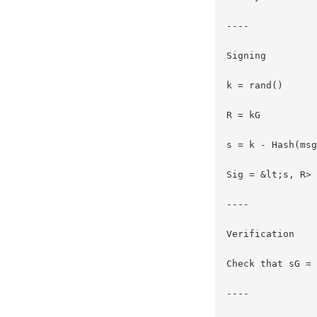
----

Signing

k = rand()

R = kG

s = k - Hash(msg
Sig = &lt;s, R>

----

Verification

Check that sG = 
----
