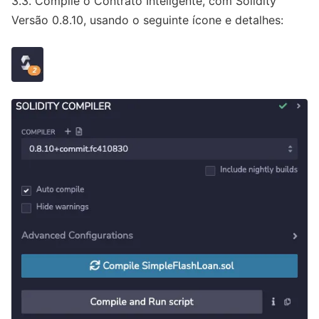
3.3. Compile o Contrato Inteligente, com Solidity
Versão 0.8.10, usando o seguinte ícone e detalhes: