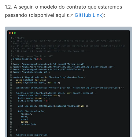
1.2. A seguir, o modelo do contrato que estaremos
passando (disponível aqui 👉
GitHub Link
):