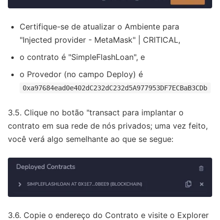
Certifique-se de atualizar o Ambiente para
"Injected provider - MetaMask" | CRITICAL,
o contrato é "SimpleFlashLoan", e
o Provedor (no campo Deploy) é
0xa97684ead0e402dC232dC232d5A977953DF7ECBaB3CDb
3.5. Clique no botão "transact para implantar o
contrato em sua rede de nós privados; uma vez feito,
você verá algo semelhante ao que se segue:
3.6. Copie o endereço do Contrato e visite o Explorer