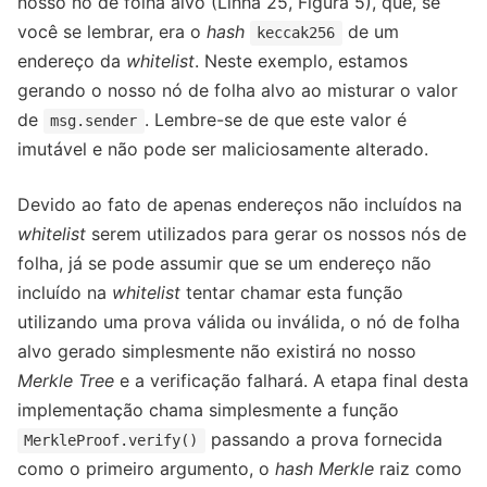
nosso nó de folha alvo (Linha 25, Figura 5), que, se
você se lembrar, era o
hash
de um
keccak256
endereço da
whitelist
. Neste exemplo, estamos
gerando o nosso nó de folha alvo ao misturar o valor
de
. Lembre-se de que este valor é
msg.sender
imutável e não pode ser maliciosamente alterado.
Devido ao fato de apenas endereços não incluídos na
whitelist
serem utilizados para gerar os nossos nós de
folha, já se pode assumir que se um endereço não
incluído na
whitelist
tentar chamar esta função
utilizando uma prova válida ou inválida, o nó de folha
alvo gerado simplesmente não existirá no nosso
Merkle Tree
e a verificação falhará. A etapa final desta
implementação chama simplesmente a função
passando a prova fornecida
MerkleProof.verify()
como o primeiro argumento, o
hash
Merkle
raiz como