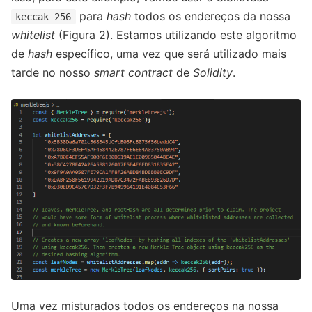
para
hash
todos os endereços da nossa
keccak 256
whitelist
(Figura 2). Estamos utilizando este algoritmo
de
hash
específico, uma vez que será utilizado mais
tarde no nosso
smart contract
de
Solidity
.
Uma vez misturados todos os endereços na nossa