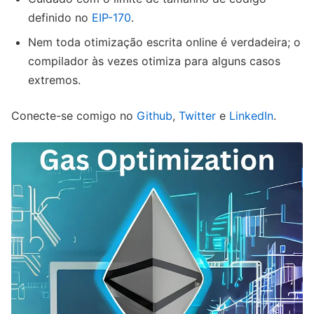
definido no
EIP-170
.
Nem toda otimização escrita online é verdadeira; o
compilador às vezes otimiza para alguns casos
extremos.
Conecte-se comigo no
Github
,
Twitter
e
LinkedIn
.