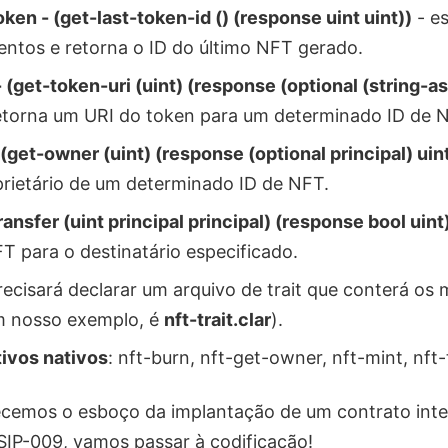
oken - (get-last-token-id () (response uint uint))
- e
ntos e retorna o ID do último NFT gerado.
 (get-token-uri (uint) (response (optional (string-as
etorna um URI do token para um determinado ID de 
 (get-owner (uint) (response (optional principal) uin
prietário de um determinado ID de NFT.
transfer (uint principal principal) (response bool uint
T para o destinatário especificado.
ecisará declarar um arquivo de trait que conterá os
m nosso exemplo, é
nft-trait.clar
).
ivos nativos
: nft-burn, nft-get-owner, nft-mint, nft-
cemos o esboço da implantação de um contrato inte
IP-009, vamos passar à codificação!