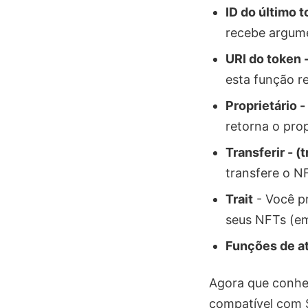
ID do último t
recebe argume
URI do token -
esta função r
Proprietário -
retorna o pro
Transferir - (
transfere o NF
Trait
- Você pr
seus NFTs (e
Funções de at
Agora que conhe
compatível com S