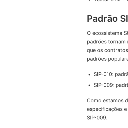
Padrão S
O ecossistema St
padrões tornam m
que os contratos
padrões popular
SIP-010: padr
SIP-009: padr
Como estamos de
especificações 
SIP-009.