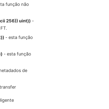
sta função não
cii 256)) uint))
-
NFT.
t))
- esta função
))
- esta função
 metadados de
transfer
ligente