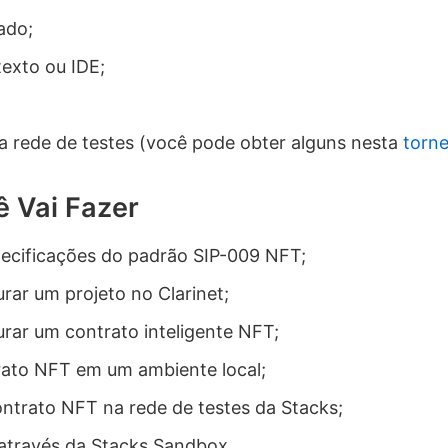
ado;
texto ou IDE;
 rede de testes (você pode obter alguns nesta
torne
 Vai Fazer
pecificações do padrão SIP-009 NFT;
urar um projeto no Clarinet;
urar um contrato inteligente NFT;
rato NFT em um ambiente local;
ontrato NFT na rede de testes da Stacks;
através da Stacks Sandbox