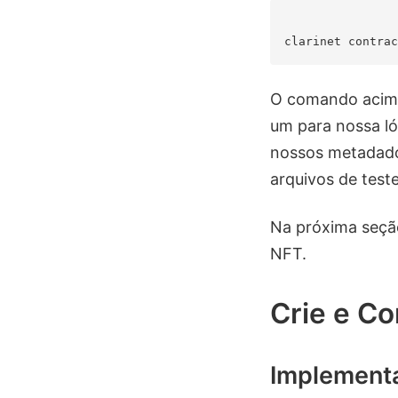
O comando acima
um para nossa ló
nossos metadados
arquivos de test
Na próxima seção
NFT.
Crie e Co
Implement