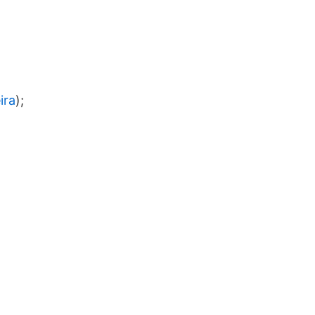
ira
);