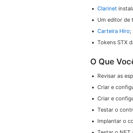
Clarinet
instal
Um editor de 
Carteira Hiro
;
Tokens STX da
O Que Você
Revisar as es
Criar e config
Criar e config
Testar o cont
Implantar o c
Testar o NFT 