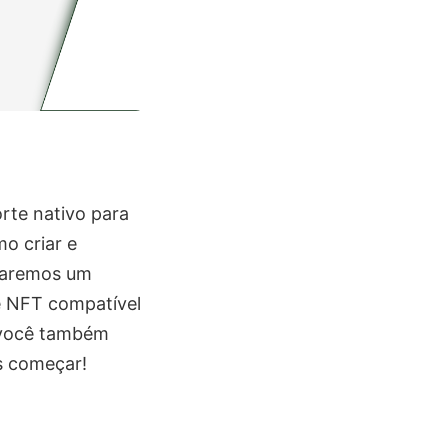
rte nativo para
o criar e
 daremos um
e NFT compatível
, você também
s começar!