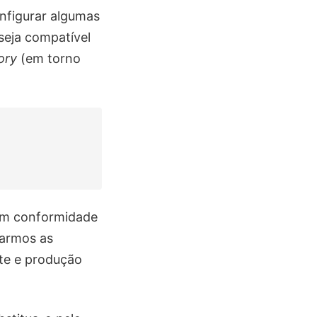
nfigurar algumas
seja compatível
ory
(em torno
 em conformidade
tarmos as
ste e produção