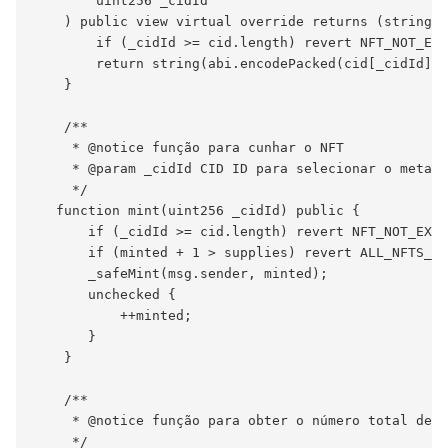
        uint256 _cidId

    ) public view virtual override returns (string m
        if (_cidId >= cid.length) revert NFT_NOT_EXI
        return string(abi.encodePacked(cid[_cidId]))
    }

    /**

     * @notice função para cunhar o NFT

     * @param _cidId CID ID para selecionar o metada
     */

   function mint(uint256 _cidId) public {

       if (_cidId >= cid.length) revert NFT_NOT_EXIS
       if (minted + 1 > supplies) revert ALL_NFTS_AR
       _safeMint(msg.sender, minted);

       unchecked {

           ++minted;

       }

    }

    /**

     * @notice função para obter o número total de N
     */
