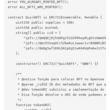
error YOU_ALREADY_MINTED_NFT();

error ALL_NFTS_ARE_MINTED();

contract QuickNft is ERC721Enumerable, Ownable {

    uint256 public supplies = 500;

    uint256 public minted;

    string[] public cid = [

        "ipfs://QmQQEjRjhUQPgJ51U2PKkwyRLgktzGWmX95v
        "ipfs://Qmch5VaqXCc5ZbwKuL2awac1vrBXBBPiB5h7
        "ipfs://QmQg5wf1KHLDA1pEg51wK44UqPa6wJztTxpp
    ];

    constructor() ERC721("QuickNft", "QNN") {}

    /**

     * @notice função para colocar NFT no Opensea

     * @param _cidId ID dos metadados do NFT que que
     * @dev tokenURI substitui a implementação do ER
     * Essa função devolve o URI de onde podemos ext
     */

    function tokenURI(
