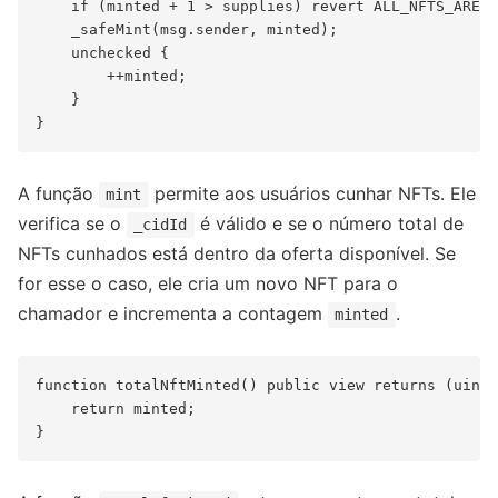
    if (minted + 1 > supplies) revert ALL_NFTS_ARE_M
    _safeMint(msg.sender, minted);

    unchecked {

        ++minted;

    }

A função
permite aos usuários cunhar NFTs. Ele
mint
verifica se o
é válido e se o número total de
_cidId
NFTs cunhados está dentro da oferta disponível. Se
for esse o caso, ele cria um novo NFT para o
chamador e incrementa a contagem
.
minted
function totalNftMinted() public view returns (uint2
    return minted;
