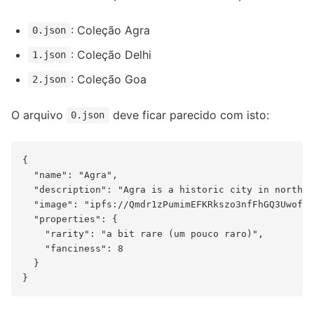
: Coleção Agra
0.json
: Coleção Delhi
1.json
: Coleção Goa
2.json
O arquivo
deve ficar parecido com isto:
0.json
{

  "name": "Agra",

  "description": "Agra is a historic city in norther
  "image": "ipfs://Qmdr1zPumimEFKRkszo3nfFhGQ3UwofQX
  "properties": {

    "rarity": "a bit rare (um pouco raro)",

    "fanciness": 8

  }
