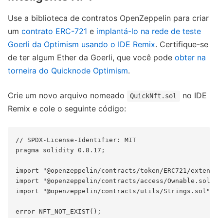
Use a biblioteca de contratos OpenZeppelin para criar
um
contrato ERC-721
e
implantá-lo na rede de teste
Goerli da Optimism usando o IDE Remix
. Certifique-se
de ter algum Ether da Goerli, que você pode
obter na
torneira do Quicknode Optimism
.
Crie um novo arquivo nomeado
no IDE
QuickNft.sol
Remix e cole o seguinte código:
// SPDX-License-Identifier: MIT

pragma solidity 0.8.17;

import "@openzeppelin/contracts/token/ERC721/extensi
import "@openzeppelin/contracts/access/Ownable.sol";

import "@openzeppelin/contracts/utils/Strings.sol";

error NFT_NOT_EXIST();
