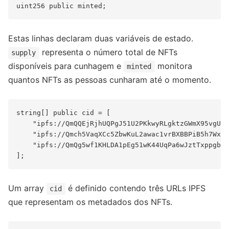
Estas linhas declaram duas variáveis ​​de estado.
representa o número total de NFTs
supply
disponíveis para cunhagem e
monitora
minted
quantos NFTs as pessoas cunharam até o momento.
string[] public cid = [

    "ipfs://QmQQEjRjhUQPgJ51U2PKkwyRLgktzGWmX95vgUzW
    "ipfs://Qmch5VaqXCc5ZbwKuL2awac1vrBXBBPiB5h7WxtY
    "ipfs://QmQg5wf1KHLDA1pEg51wK44UqPa6wJztTxppgb92
Um array
é definido contendo três URLs IPFS
cid
que representam os metadados dos NFTs.