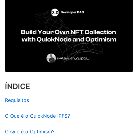
ÍNDICE
Requisitos
O Que é o QuickNode IPFS?
O Que é o Optimism?