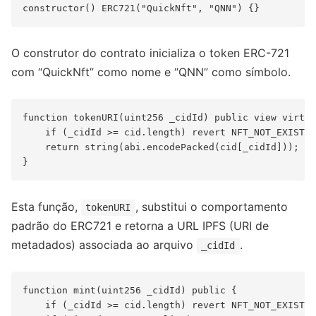
O construtor do contrato inicializa o token ERC-721
com “QuickNft” como nome e “QNN” como símbolo.
function tokenURI(uint256 _cidId) public view virtua
    if (_cidId >= cid.length) revert NFT_NOT_EXIST()
    return string(abi.encodePacked(cid[_cidId]));

Esta função,
, substitui o comportamento
tokenURI
padrão do ERC721 e retorna a URL IPFS (URI de
metadados) associada ao arquivo
.
_cidId
function mint(uint256 _cidId) public {

    if (_cidId >= cid.length) revert NFT_NOT_EXIST()