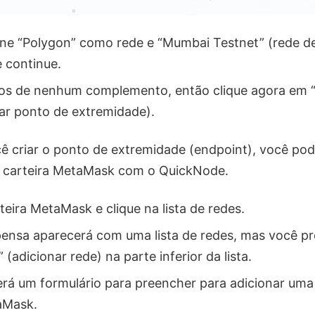
one “Polygon” como rede e “Mumbai Testnet” (rede d
 continue.
os de nenhum complemento, então clique agora em 
riar ponto de extremidade).
ê criar o ponto de extremidade (endpoint), você po
a carteira MetaMask com o QuickNode.
teira MetaMask e clique na lista de redes.
pensa aparecerá com uma lista de redes, mas você pre
” (adicionar rede) na parte inferior da lista.
erá um formulário para preencher para adicionar uma
aMask.