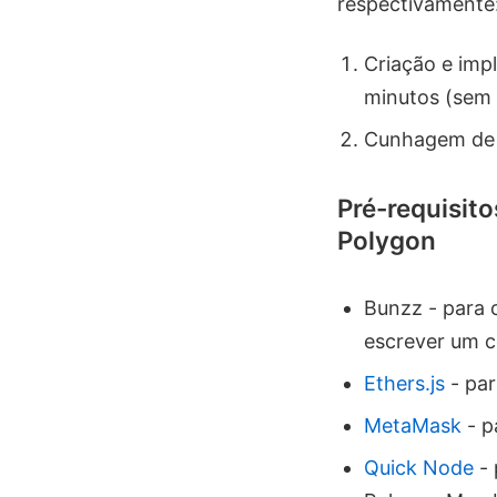
respectivamente
Criação e im
minutos (sem 
Cunhagem de 
Pré-requisit
Polygon
Bunzz - para c
escrever um c
Ethers.js
- par
MetaMask
- p
Quick Node
- 