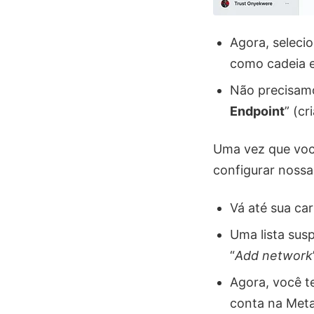
Agora, seleci
como cadeia e
Não precisam
Endpoint
” (c
Uma vez que voc
configurar noss
Vá até sua car
Uma lista sus
“
Add network
Agora, você t
conta na Met