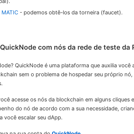
ai).
s MATIC
- podemos obtê-los da torneira (faucet).
 QuickNode com nós da rede de teste da
ode? QuickNode é uma plataforma que auxilia você 
ckchain sem o problema de hospedar seu próprio nó
.
você acesse os nós da blockchain em alguns cliques 
penho do nó de acordo com a sua necessidade, crian
a você escalar seu dApp.
reva na sua conta do
QuickNode
.