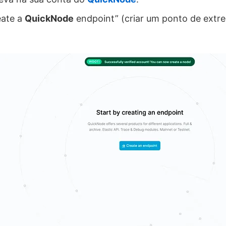
eate a
QuickNode
endpoint” (criar um ponto de extr