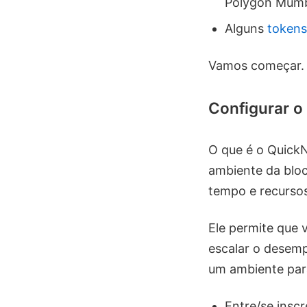
Polygon Mumb
Alguns
token
Vamos começar.
Configurar o
O que é o QuickN
ambiente da blo
tempo e recursos
Ele permite que 
escalar o desem
um ambiente par
Entre/se insc