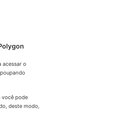
 Polygon
a acessar o
, poupando
e você pode
do, deste modo,