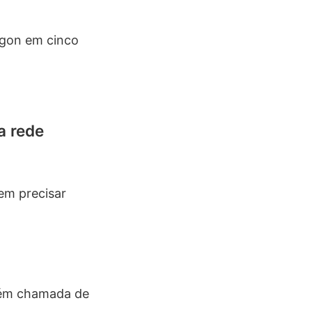
ygon em cinco
a rede
sem precisar
mbém chamada de