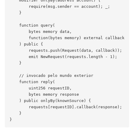
    modifier onlyBy(address account) {

        require(msg.sender == account); _;

    }

    function query(

        bytes memory data,

        function(bytes memory) external callback

    ) public {

        requests.push(Request(data, callback));

        emit NewRequest(requests.length - 1);

    }

    // invocado pelo mundo exterior

    function reply(

        uint256 requestID,

        bytes memory response

    ) public onlyBy(knownSource) {

        requests[requestID].callback(response);

    }
