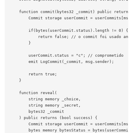
    function commit(bytes32 _commit) public returns 
        Commit storage userCommit = userCommits[msg.
        if(bytes(userCommit.status).length != 0) {

            return false; // o commit foi usado ante
        }

        userCommit.status = "c"; // comprometido

        emit LogCommit(_commit, msg.sender);

        return true;

    }

    function reveal(

        string memory _choice,

        string memory _secret,

        bytes32 _commit

    ) public returns (bool success) {

        Commit storage userCommit = userCommits[msg.
        bytes memory bytesStatus = bytes(userCommit.