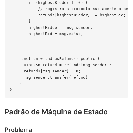
        if (highestBidder != 0) {

            // registra a proposta subjacente a ser 
            refunds[highestBidder] += highestBid;

        }

        highestBidder = msg.sender;

        highestBid = msg.value;

    function withdrawRefund() public {

      uint256 refund = refunds[msg.sender];

      refunds[msg.sender] = 0;

      msg.sender.transfer(refund);

    }

Padrão de Máquina de Estado
Problema