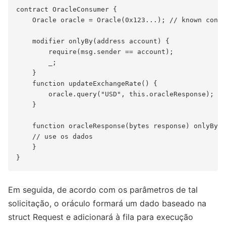
contract OracleConsumer {

    Oracle oracle = Oracle(0x123...); // known contr
    modifier onlyBy(address account) {

        require(msg.sender == account);

        _;

    }

    function updateExchangeRate() {

        oracle.query("USD", this.oracleResponse);

    }

    function oracleResponse(bytes response) onlyBy(o
    // use os dados

    }

Em seguida, de acordo com os parâmetros de tal
solicitação, o oráculo formará um dado baseado na
struct Request e adicionará à fila para execução