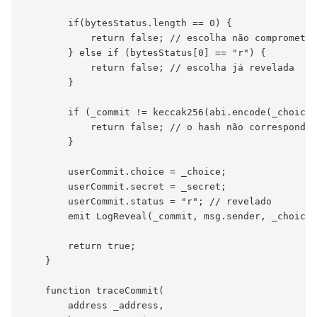
        if(bytesStatus.length == 0) {

            return false; // escolha não comprometid
        } else if (bytesStatus[0] == "r") {

            return false; // escolha já revelada

        }

        if (_commit != keccak256(abi.encode(_choice,
            return false; // o hash não corresponde 
        }

        userCommit.choice = _choice;

        userCommit.secret = _secret;

        userCommit.status = "r"; // revelado

        emit LogReveal(_commit, msg.sender, _choice,
        return true;

    }

    function traceCommit(

        address _address,
