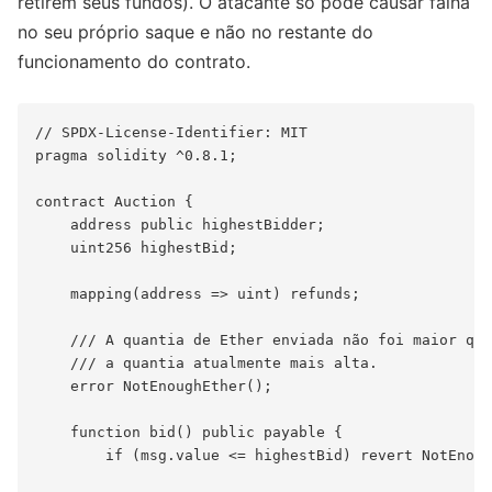
retirem seus fundos). O atacante só pode causar falha
no seu próprio saque e não no restante do
funcionamento do contrato.
// SPDX-License-Identifier: MIT

pragma solidity ^0.8.1;

contract Auction {

    address public highestBidder;

    uint256 highestBid;

    mapping(address => uint) refunds;

    /// A quantia de Ether enviada não foi maior que

    /// a quantia atualmente mais alta.

    error NotEnoughEther();

    function bid() public payable {

        if (msg.value <= highestBid) revert NotEnoug