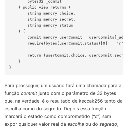
        bytes32 _commit

    ) public view returns (

        string memory choice,

        string memory secret,

        string memory status

    ) {

        Commit memory userCommit = userCommits[_addr
        require(bytes(userCommit.status)[0] == "r");

        return (userCommit.choice, userCommit.secret
    }

Para prosseguir, um usuário fará uma chamada para a
função
commit
junto com o parâmetro de 32 bytes
que, na verdade, é o resultado de keccak256 tanto da
escolha como do segredo. Depois essa função
marcará o estado como comprometido (“c”) sem
expor qualquer valor real da
escolha
ou do
segredo
,