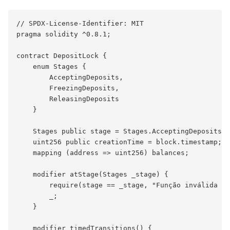
// SPDX-License-Identifier: MIT

pragma solidity ^0.8.1;

contract DepositLock {

    enum Stages {

        AcceptingDeposits,

        FreezingDeposits,

        ReleasingDeposits

    }

    Stages public stage = Stages.AcceptingDeposits;

    uint256 public creationTime = block.timestamp;

    mapping (address => uint256) balances;

    modifier atStage(Stages _stage) {

        require(stage == _stage, "Função inválida ne
        _;

    }

    modifier timedTransitions() {
