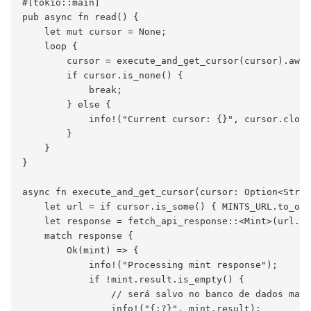
#[tokio::main]

pub async fn read() {

    let mut cursor = None;

    loop {

        cursor = execute_and_get_cursor(cursor).awai
        if cursor.is_none() {

            break;

        } else {

            info!("Current cursor: {}", cursor.clone
        }

    }

}

async fn execute_and_get_cursor(cursor: Option<Strin
    let url = if cursor.is_some() { MINTS_URL.to_own
    let response = fetch_api_response::<Mint>(url.as
    match response {

        Ok(mint) => {

            info!("Processing mint response");

            if !mint.result.is_empty() {

                // será salvo no banco de dados mais
                info!("{:?}", mint.result);
