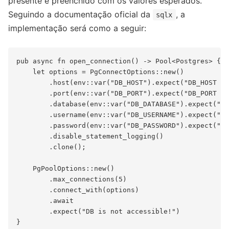
presente e preenchido com os valores esperados.
Seguindo a documentação oficial da
, a
sqlx
implementação será como a seguir:
pub async fn open_connection() -> Pool<Postgres> {

    let options = PgConnectOptions::new()

        .host(env::var("DB_HOST").expect("DB_HOST sh
        .port(env::var("DB_PORT").expect("DB_PORT sh
        .database(env::var("DB_DATABASE").expect("DB
        .username(env::var("DB_USERNAME").expect("DB
        .password(env::var("DB_PASSWORD").expect("DB
        .disable_statement_logging()

        .clone();

    PgPoolOptions::new()

        .max_connections(5)

        .connect_with(options)

        .await

        .expect("DB is not accessible!")

}
