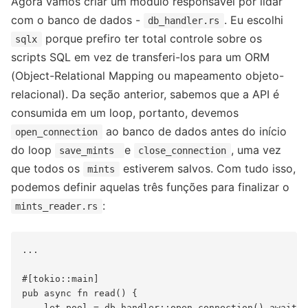
Agora vamos criar um módulo responsável por lidar
com o banco de dados -
. Eu escolhi
db_handler.rs
porque prefiro ter total controle sobre os
sqlx
scripts SQL em vez de transferi-los para um ORM
(Object-Relational Mapping ou mapeamento objeto-
relacional). Da seção anterior, sabemos que a API é
consumida em um loop, portanto, devemos
ao banco de dados antes do início
open_connection
do loop
e
, uma vez
save_mints
close_connection
que todos os
estiverem salvos. Com tudo isso,
mints
podemos definir aquelas três funções para finalizar o
:
mints_reader.rs
...

#[tokio::main]

pub async fn read() {

    let pool = db_handler::open_connection().await;
