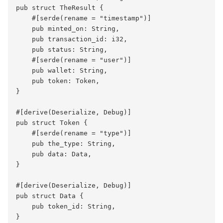
pub struct TheResult {

    #[serde(rename = "timestamp")]

    pub minted_on: String,

    pub transaction_id: i32,

    pub status: String,

    #[serde(rename = "user")]

    pub wallet: String,

    pub token: Token,

}

#[derive(Deserialize, Debug)]

pub struct Token {

    #[serde(rename = "type")]

    pub the_type: String,

    pub data: Data,

}

#[derive(Deserialize, Debug)]

pub struct Data {

    pub token_id: String,
