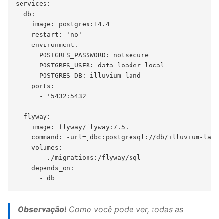
services:

  db:

    image: postgres:14.4

    restart: 'no'

    environment:

      POSTGRES_PASSWORD: notsecure

      POSTGRES_USER: data-loader-local

      POSTGRES_DB: illuvium-land

    ports:

      - '5432:5432'

  flyway:

    image: flyway/flyway:7.5.1

    command: -url=jdbc:postgresql://db/illuvium-land
    volumes:

      - ./migrations:/flyway/sql

    depends_on:

Observação!
Como você pode ver, todas as