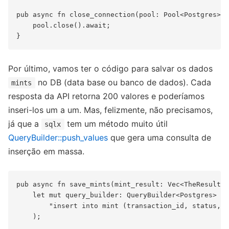
pub async fn close_connection(pool: Pool<Postgres>) 
    pool.close().await;

Por último, vamos ter o código para salvar os dados
no DB (data base ou banco de dados). Cada
mints
resposta da API retorna 200 valores e poderíamos
inseri-los um a um. Mas, felizmente, não precisamos,
já que a
tem um método muito útil
sqlx
QueryBuilder::push_values
que gera uma consulta de
inserção em massa.
pub async fn save_mints(mint_result: Vec<TheResult>,
    let mut query_builder: QueryBuilder<Postgres> = 
        "insert into mint (transaction_id, status, w
    );
