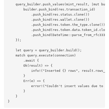
    query_builder.push_values(mint_result, |mut buil
        builder.push_bind(res.transaction_id)

            .push_bind(res.status.clone())

            .push_bind(res.wallet.clone())

            .push_bind(res.token.the_type.clone())

            .push_bind(res.token.data.token_id.clone
            .push_bind(DateTime::parse_from_rfc3339(
    });

    let query = query_builder.build();

    match query.execute(connection)

        .await {

        Ok(result) => {

            info!("Inserted {} rows", result.rows_af
        }

        Err(e) => {

            error!("Couldn't insert values due to {}
        }

    }
