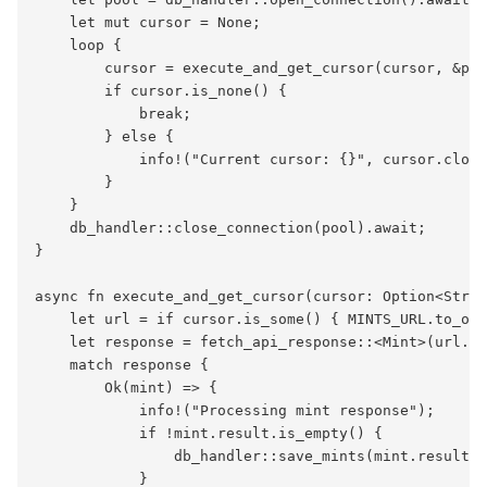
    let mut cursor = None;

    loop {

        cursor = execute_and_get_cursor(cursor, &poo
        if cursor.is_none() {

            break;

        } else {

            info!("Current cursor: {}", cursor.clone
        }

    }

    db_handler::close_connection(pool).await;

}

async fn execute_and_get_cursor(cursor: Option<Strin
    let url = if cursor.is_some() { MINTS_URL.to_own
    let response = fetch_api_response::<Mint>(url.as
    match response {

        Ok(mint) => {

            info!("Processing mint response");

            if !mint.result.is_empty() {

                db_handler::save_mints(mint.result, 
            }
