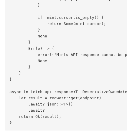
            }

            if !mint.cursor.is_empty() {

                return Some(mint.cursor);

            }

            None

        }

        Err(e) => {

            error!("Mints API response cannot be par
            None

        }

    }

}

async fn fetch_api_response<T: DeserializeOwned>(end
    let result = reqwest::get(endpoint)

        .await?.json::<T>()

        .await?;

    return Ok(result);
