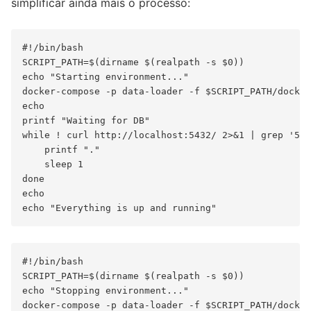
simplificar ainda mais o processo:
#!/bin/bash

SCRIPT_PATH=$(dirname $(realpath -s $0))

echo "Starting environment..."

docker-compose -p data-loader -f $SCRIPT_PATH/docker
echo

printf "Waiting for DB"

while ! curl http://localhost:5432/ 2>&1 | grep '52'
    printf "."

    sleep 1

done

echo

#!/bin/bash

SCRIPT_PATH=$(dirname $(realpath -s $0))

echo "Stopping environment..."
