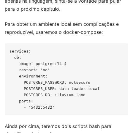
apenas na linguagem, sinta-se à vontade para pular
para o próximo capítulo.
Para obter um ambiente local sem complicações e
reproduzível, usaremos o docker-compose:
services:

  db:

    image: postgres:14.4

    restart: 'no'

    environment:

      POSTGRES_PASSWORD: notsecure

      POSTGRES_USER: data-loader-local

      POSTGRES_DB: illuvium-land

    ports:

Ainda por cima, teremos dois scripts bash para