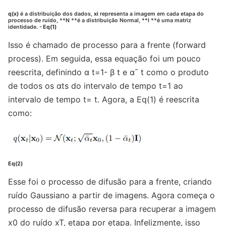
q(x)
é a distribuição dos dados,
xi
representa a imagem em cada etapa do
processo de ruído, **N **é a distribuição Normal, **I **é uma matriz
identidade.
- Eq(1)
Isso é chamado de processo para a frente (forward
process). Em seguida, essa equação foi um pouco
reescrita, definindo α t=1- β t e α¯ t como o produto
de todos os αts do intervalo de tempo t=1 ao
intervalo de tempo t= t. Agora, a Eq(1) é reescrita
como:
Eq(2)
Esse foi o processo de difusão para a frente, criando
ruído Gaussiano a partir de imagens. Agora começa o
processo de difusão reversa para recuperar a imagem
x0 do ruído xT, etapa por etapa. Infelizmente, isso